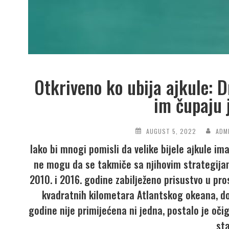
Otkriveno ko ubija ajkule: D
im čupaju 
AUGUST 5, 2022
ADM
Iako bi mnogi pomisli da velike bijele ajkule i
ne mogu da se takmiče sa njihovim strategija
2010. i 2016. godine zabilježeno prisustvo u pros
kvadratnih kilometara Atlantskog okeana, dok
godine nije primijećena ni jedna, postalo je oči
st