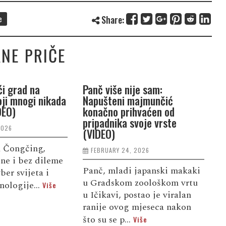
e
Share:
NE PRIČE
ći grad na
Panč više nije sam:
S
oji mnogi nikada
Napušteni majmunčić
o
DEO)
konačno prihvaćen od
g
pripadnika svoje vrste
p
2026
(VIDEO)
n
 Čongčing,
FEBRUARY 24, 2026
ne i bez dileme
Panč, mladi japanski makaki
B
er svijeta i
u Gradskom zoološkom vrtu
d
nologije...
Više
u Ičikavi, postao je viralan
č
ranije ovog mjeseca nakon
i
što su se p...
u
Više