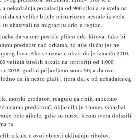
 a nekadašnja populacija od 900 ajkula se svela na
sti da su velike bijele misteriozno nestale iz voda
 su ukazivali na migraciju orki u region.
čka da su one postale plijen orki kitova. Iako bi
omnu prednost nad orkama, to nije slučaj jer ne
upnog lova. Ako se uzme u obzir da je između 2010.
5 velikih bijelih ajkula na teritoriji od 1.000
 u 2018. godini prijavljeno samo 50, a da ove
gledno da ih nešto plaši i tjera dalje od nekadašnjeg
liki morski predatori reaguju na rizik, možemo
dnicama predatora”, objasnila je Tauner. Gansbai
nje bele ajkule, gdje su turisti širom sveta dolazili
ma tu.
lih ajkula u ovoj oblasti uključuju ribolov,