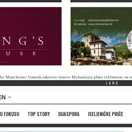
ler Manchester Uniteda oduševio fanove: Mehaničaru platio reklamom, ne
LANG
EN
U FOKUSU
TOP STORY
DIJASPORA
ISELJENIČKE PRIČE