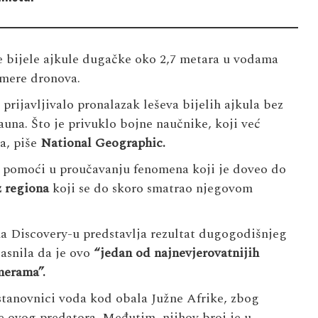
ke bijele ajkule dugačke oko 2,7 metara u vodama
amere dronova.
rijavljivalo pronalazak leševa bijelih ajkula bez
ptauna. Što je privuklo bojne naučnike, koji već
a, piše
National Geographic.
im pomoći u proučavanju fenomena koji je doveo do
z regiona
koji se do skoro smatrao njegovom
na Discovery-u predstavlja rezultat dugogodišnjeg
asnila da je ovo
“jedan od najnev
j
erovatnijih
merama”.
 stanovnici voda kod obala Južne Afrike, zbog
ne ovog predatora. Međutim, njihov broj je u