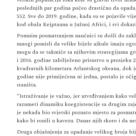
poslednjih par godina počeo drastično da opada,
552. Sve do 2019. godine, kada su se pojavile vije
kod obala Kejptauna u Južnoj Africi, i svi dokazi
Pomnim posmatranjem naučnici su došli do zaklju
mnogi pomisli da velike bijele ajkule imaju ogr
mogu da se takmiče sa njihovim strategijama gr
i 2016. godine zabilježeno prisustvo u prosjeku 20
kvadratnih kilometara Atlantskog okeana, dok je
godine nije primijećena ni jedna, postalo je oči
staništa.
“Istraživanje je važno, jer utvrđivanjem kako ve
razumeti dinamiku koegzistencije sa drugim zaje
je nekada bio svjetski poznato mjesto za posmatra
kako bi ronili u kavezu. Danas njih skoro i da ne
Druga objašnjenja za opadanje velikog broja bije