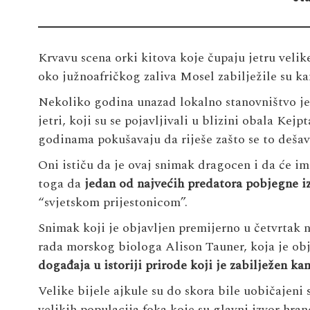
Krvavu scena orki kitova koje čupaju jetru veli
oko južnoafričkog zaliva Mosel zabilježile su k
Nekoliko godina unazad lokalno stanovništvo je p
jetri, koji su se pojavljivali u blizini obala Kej
godinama pokušavaju da riješe zašto se to dešav
Oni ističu da je ovaj snimak dragocen i da će 
toga da
jedan od najvećih predatora pob
j
egne i
“svjetskom prijestonicom”.
Snimak koji je objavljen premijerno u četvrtak 
rada morskog biologa Alison Tauner, koja je obj
događaja u istoriji prirode koji je zab
i
l
j
ežen ka
Velike bijele ajkule su do skora bile uobičajeni
velikih populacija foka koje su glavni izvor hra