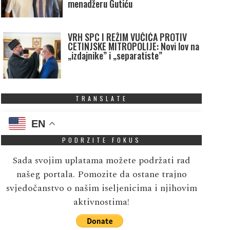
menadžeru Gutiću
VRH SPC I REŽIM VUČIĆA PROTIV
CETINJSKE MITROPOLIJE: Novi lov na
„izdajnike” i „separatiste”
TRANSLATE
EN
PODRZITE FOKUS
Sada svojim uplatama možete podržati rad
našeg portala. Pomozite da ostane trajno
svjedočanstvo o našim iseljenicima i njihovim
aktivnostima!