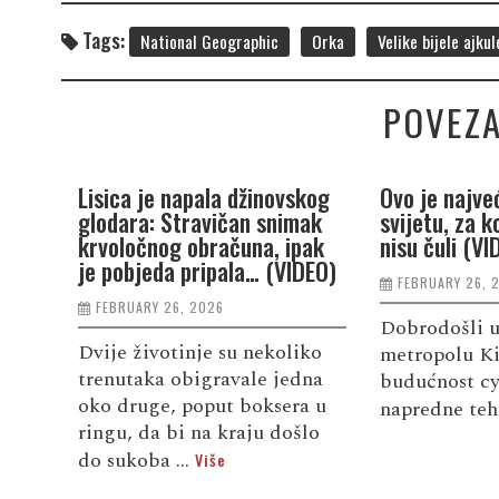
Tags:
National Geographic
Orka
Velike bijele ajkul
POVEZA
Lisica je napala džinovskog
Ovo je najve
glodara: Stravičan snimak
svijetu, za k
krvoločnog obračuna, ipak
nisu čuli (VI
je pobjeda pripala… (VIDEO)
FEBRUARY 26, 
FEBRUARY 26, 2026
Dobrodošli u
Dvije životinje su nekoliko
metropolu Ki
trenutaka obigravale jedna
budućnost cyb
oko druge, poput boksera u
napredne teh
ringu, da bi na kraju došlo
do sukoba ...
Više