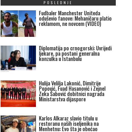
POSLEDNJE
Fudbaler Manchester Uniteda
oduševio fanove: Mehaničaru platio
reklamom, ne novcem (VIDEO)
Diplomatija po crnogorski: Uvrijedi
ljekare, pa postani generalna
konzulka u Istanbulu
Hulija Velilja Lakonić, Dimitrije
Popović, Fuad Hasanović i Zejnel
Zeka Šabović dobitnici nagrada
Ministarstva dijaspore
Karlos Alkaraz slavio titulu u
restoranu naših iseljenika na
Menhetnu: Evo šta je obećao