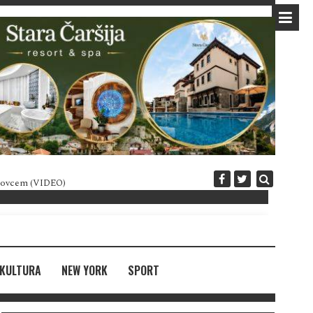
 novcem (VIDEO)
Diplomatija po crnogorski
KULTURA
NEW YORK
SPORT