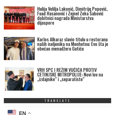
Hulija Velilja Lakonić, Dimitrije Popović,
Fuad Hasanović i Zejnel Zeka Šabović
dobitnici nagrada Ministarstva
dijaspore
Karlos Alkaraz slavio titulu u restoranu
naših iseljenika na Menhetnu: Evo šta je
obećao menadžeru Gutiću
VRH SPC I REŽIM VUČIĆA PROTIV
CETINJSKE MITROPOLIJE: Novi lov na
„izdajnike” i „separatiste”
TRANSLATE
EN