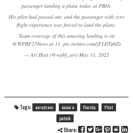
passenger landing a plane today at PBIA.
His pilot had passed out, and the passenger with zero
flight experience was forced to land the plane.
Team coverage of this amazing landing is on
@WPBF25News
at 11.
pic.twitter.com/jFLIlTp6Zs
— Ari Hait (@wpbf_ari)
May 11, 2022
Tags:
aerodrom
avion n
Florida
Pilot
putnik
Share: