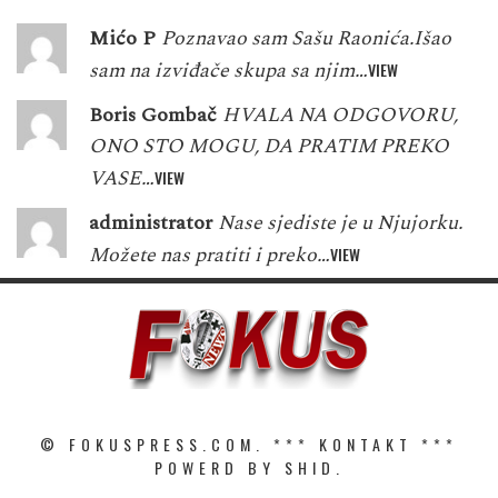
Mićo P
Poznavao sam Sašu Raonića.Išao
sam na izviđače skupa sa njim…
VIEW
Boris Gombač
HVALA NA ODGOVORU,
ONO STO MOGU, DA PRATIM PREKO
VASE…
VIEW
administrator
Nase sjediste je u Njujorku.
Možete nas pratiti i preko…
VIEW
© FOKUSPRESS.COM. ***
KONTAKT
***
POWERD BY SHID.