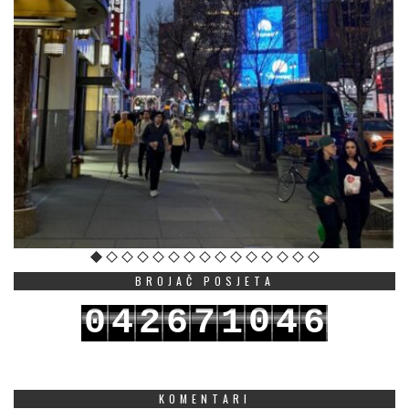
BROJAČ POSJETA
0
0
4
2
6
7
1
4
6
1
1
5
3
7
8
2
5
7
KOMENTARI