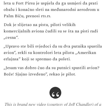
leta u Fort Pirsu je uspjela da ga usmjeri da prati
obalu i konačno sleti na međunarodni aerodrom u
Palm Biču, prenosi rts.rs.
Dok je slijetao na pistu, piloti velikih
komercijalnih aviona čudili su se šta na pisti radi
„cesna“.
„Upravo ste bili svjedoci da su dva putnika spustila
avion“, rekli su kontrolori leta pilotu „Amerikan
erlajnsa“ koji se spremao da poleti.
„Jesam vas dobro čuo da su putnici spustili avion?
Bože! Sjajno izvedeno“, rekao je pilot.
This is brand new video (courtesy of Jeff Chandler) of a