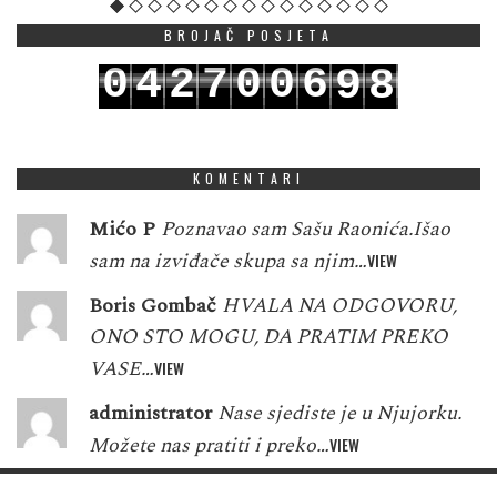
BROJAČ POSJETA
0
4
2
7
0
0
6
9
8
1
5
3
8
1
1
7
0
9
KOMENTARI
Mićo P
Poznavao sam Sašu Raonića.Išao
sam na izviđače skupa sa njim…
VIEW
Boris Gombač
HVALA NA ODGOVORU,
ONO STO MOGU, DA PRATIM PREKO
VASE…
VIEW
administrator
Nase sjediste je u Njujorku.
Možete nas pratiti i preko…
VIEW