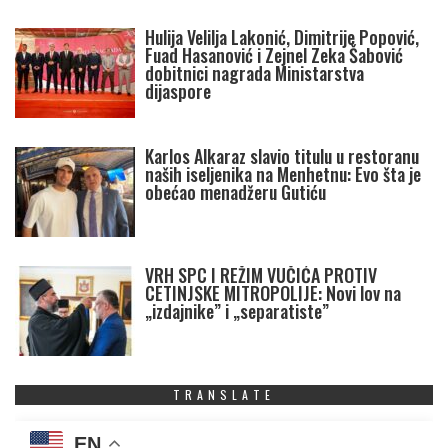
Hulija Velilja Lakonić, Dimitrije Popović,
Fuad Hasanović i Zejnel Zeka Šabović
dobitnici nagrada Ministarstva
dijaspore
Karlos Alkaraz slavio titulu u restoranu
naših iseljenika na Menhetnu: Evo šta je
obećao menadžeru Gutiću
VRH SPC I REŽIM VUČIĆA PROTIV
CETINJSKE MITROPOLIJE: Novi lov na
„izdajnike” i „separatiste”
TRANSLATE
EN