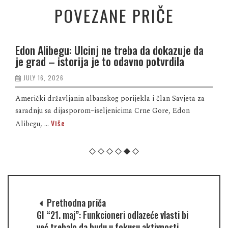
POVEZANE PRIČE
Edon Alibegu: Ulcinj ne treba da dokazuje da
je grad – istorija je to odavno potvrdila
JULY 16, 2026
Američki državljanin albanskog porijekla i član Savjeta za
saradnju sa dijasporom–iseljenicima Crne Gore, Edon
Više
Alibegu, ...
Prethodna priča
GI “21. maj”: Funkcioneri odlazeće vlasti bi
već trebalo da budu u fokusu aktivnosti