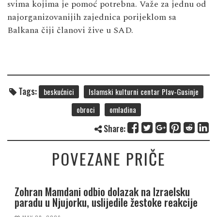
svima kojima je pomoć potrebna. Važe za jednu od
najorganizovanijih zajednica porijeklom sa
Balkana čiji članovi žive u SAD.
Tags:
beskućnici
Islamski kulturni centar Plav-Gusinje
obroci
omladina
Share:
POVEZANE PRIČE
Zohran Mamdani odbio dolazak na Izraelsku
paradu u Njujorku, uslijedile žestoke reakcije