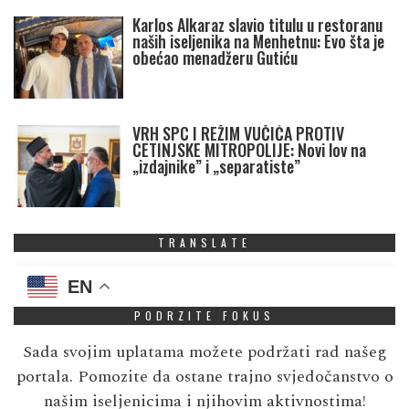
Karlos Alkaraz slavio titulu u restoranu
naših iseljenika na Menhetnu: Evo šta je
obećao menadžeru Gutiću
VRH SPC I REŽIM VUČIĆA PROTIV
CETINJSKE MITROPOLIJE: Novi lov na
„izdajnike” i „separatiste”
TRANSLATE
EN
PODRZITE FOKUS
Sada svojim uplatama možete podržati rad našeg
portala. Pomozite da ostane trajno svjedočanstvo o
našim iseljenicima i njihovim aktivnostima!