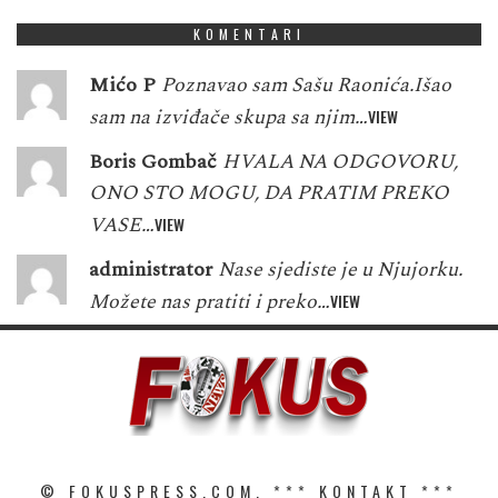
KOMENTARI
Mićo P
Poznavao sam Sašu Raonića.Išao
sam na izviđače skupa sa njim…
VIEW
Boris Gombač
HVALA NA ODGOVORU,
ONO STO MOGU, DA PRATIM PREKO
VASE…
VIEW
administrator
Nase sjediste je u Njujorku.
Možete nas pratiti i preko…
VIEW
© FOKUSPRESS.COM. ***
KONTAKT
***