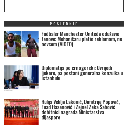
POSLEDNJE
Fudbaler Manchester Uniteda oduševio
fanove: Mehaničaru platio reklamom, ne
novcem (VIDEO)
Diplomatija po crnogorski: Uvrijedi
ljekare, pa postani generalna konzulka u
Istanbulu
Hulija Velilja Lakonić, Dimitrije Popović,
Fuad Hasanović i Zejnel Zeka Šabović
dobitnici nagrada Ministarstva
dijaspore