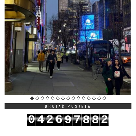
BROJAČ POSJETA
0
2
6
2
4
9
7
8
8
1
3
7
3
5
0
8
9
9