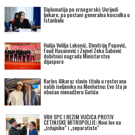
Diplomatija po crnogorski: Uvrijedi
ljekare, pa postani generalna konzulka u
Istanbulu
Hulija Velilja Lakonić, Dimitrije Popović,
Fuad Hasanović i Zejnel Zeka Šabović
dobitnici nagrada Ministarstva
dijaspore
Karlos Alkaraz slavio titulu u restoranu
naših iseljenika na Menhetnu: Evo šta je
obećao menadžeru Gutiću
VRH SPC I REŽIM VUČIĆA PROTIV
CETINJSKE MITROPOLIJE: Novi lov na
„izdajnike” i „separatiste”