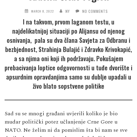
NY
NO COMMENTS
MARCH 8, 2022
I na takvom, prvom laganom testu, u
najdelikatnijoj situaciji po Alijansu od njenog
osnivanja, pala su dva člana Savjeta za Odbranu i
bezbjednost, Strahinja Bulajić i Zdravko Krivokapić,
a sa njima oni koji ih podržavaju. Pokušajem
prebacivanja loptice odgovornosti u tuđe dvorište i
apsurdnim opravdanjima samo su dublje upadali u
živo blato sopstvene politike
Sad su se mnogi građani uvjerili koliko je bio
mudar politički potez učlanjenje Crne Gore u
NATO. Ne želim ni da pomislim šta bi nam se sve