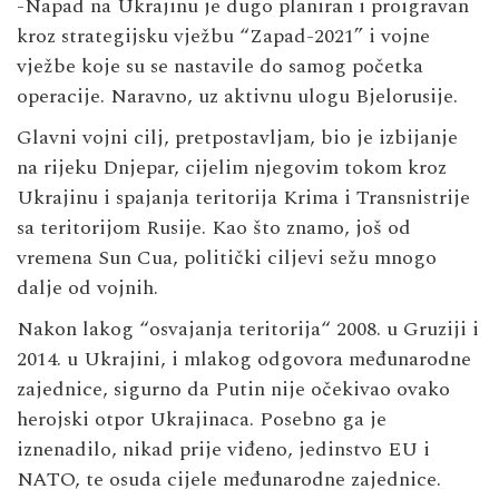
-Napad na Ukrajinu je dugo planiran i proigravan
kroz strategijsku vježbu “Zapad-2021” i vojne
vježbe koje su se nastavile do samog početka
operacije. Naravno, uz aktivnu ulogu Bjelorusije.
Glavni vojni cilj, pretpostavljam, bio je izbijanje
na rijeku Dnjepar, cijelim njegovim tokom kroz
Ukrajinu i spajanja teritorija Krima i Transnistrije
sa teritorijom Rusije. Kao što znamo, još od
vremena Sun Cua, politički ciljevi sežu mnogo
dalje od vojnih.
Nakon lakog “osvajanja teritorija“ 2008. u Gruziji i
2014. u Ukrajini, i mlakog odgovora međunarodne
zajednice, sigurno da Putin nije očekivao ovako
herojski otpor Ukrajinaca. Posebno ga je
iznenadilo, nikad prije viđeno, jedinstvo EU i
NATO, te osuda cijele međunarodne zajednice.