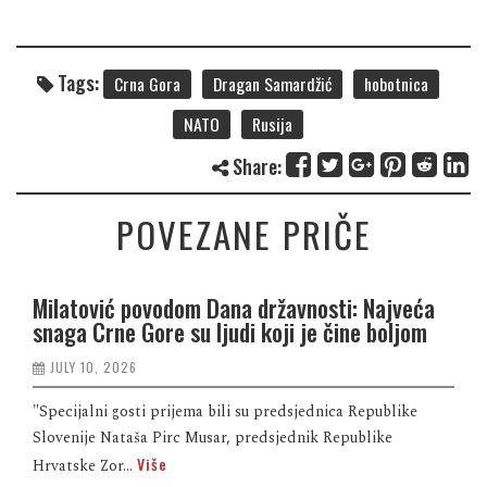
Tags:
Crna Gora
Dragan Samardžić
hobotnica
NATO
Rusija
Share:
POVEZANE PRIČE
Milatović povodom Dana državnosti: Najveća
snaga Crne Gore su ljudi koji je čine boljom
JULY 10, 2026
"Specijalni gosti prijema bili su predsjednica Republike
Slovenije Nataša Pirc Musar, predsjednik Republike
Više
Hrvatske Zor...