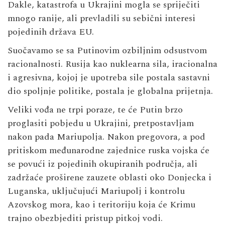
Dakle, katastrofa u Ukrajini mogla se spriječiti
mnogo ranije, ali prevladili su sebični interesi
pojedinih država EU.
Suočavamo se sa Putinovim ozbiljnim odsustvom
racionalnosti. Rusija kao nuklearna sila, iracionalna
i agresivna, kojoj je upotreba sile postala sastavni
dio spoljnje politike, postala je globalna prijetnja.
Veliki vođa ne trpi poraze, te će Putin brzo
proglasiti pobjedu u Ukrajini, pretpostavljam
nakon pada Mariupolja. Nakon pregovora, a pod
pritiskom međunarodne zajednice ruska vojska će
se povući iz pojedinih okupiranih područja, ali
zadržaće proširene zauzete oblasti oko Donjecka i
Luganska, uključujući Mariupolj i kontrolu
Azovskog mora, kao i teritoriju koja će Krimu
trajno obezbjediti pristup pitkoj vodi.