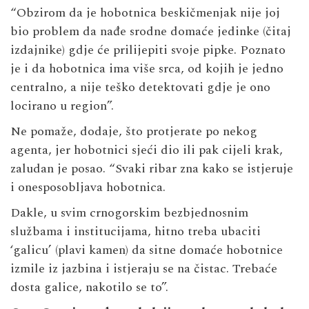
“Obzirom da je hobotnica beskičmenjak nije joj
bio problem da nađe srodne domaće jedinke (čitaj
izdajnike) gdje će prilijepiti svoje pipke. Poznato
je i da hobotnica ima više srca, od kojih je jedno
centralno, a nije teško detektovati gdje je ono
locirano u region”.
Ne pomaže, dodaje, što protjerate po nekog
agenta, jer hobotnici sjeći dio ili pak cijeli krak,
zaludan je posao. “Svaki ribar zna kako se istjeruje
i onesposobljava hobotnica.
Dakle, u svim crnogorskim bezbjednosnim
službama i institucijama, hitno treba ubaciti
‘galicu’ (plavi kamen) da sitne domaće hobotnice
izmile iz jazbina i istjeraju se na čistac. Trebaće
dosta galice, nakotilo se to”.