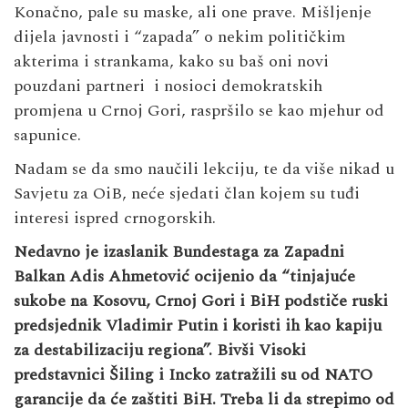
Konačno, pale su maske, ali one prave. Mišljenje
dijela javnosti i “zapada” o nekim političkim
akterima i strankama, kako su baš oni novi
pouzdani partneri i nosioci demokratskih
promjena u Crnoj Gori, raspršilo se kao mjehur od
sapunice.
Nadam se da smo naučili lekciju, te da više nikad u
Savjetu za OiB, neće sjedati član kojem su tuđi
interesi ispred crnogorskih.
Nedavno je izaslanik Bundestaga za Zapadni
Balkan Adis Ahmetović ocijenio da “tinjajuće
sukobe na Kosovu, Crnoj Gori i BiH podstiče ruski
predsjednik Vladimir Putin i koristi ih kao kapiju
za destabilizaciju regiona”. Bivši Visoki
predstavnici Šiling i Incko zatražili su od NATO
garancije da će zaštiti BiH. Treba li da strepimo od