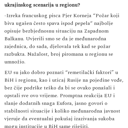
ukrajinskog scenarija u regionu?
-Izreka francuskog pisca Pjer Korneja “Požar koji
biva ugašen često spava ispod pepela“ najbolje
opisuje bezbjednosnu situaciju na Zapadnom
Balkanu. Uvjerili smo se da je međunarodna
zajednica, do sada, djelovala tek kad se požar
razbukta. Nažalost, broj piromana u regionu se
umnožio.
EU su jako dobro poznati “remetilački faktori” u
BiH i regionu, kao i uticaj Rusije na pojedine vođe,
bez čije podrške teško da bi se ovako ponašali i
opstali sve ovo vrijeme. Promptna reakcija EU i
slanje dodatnih snaga Eufora, jasno govori o
stabilnosti situacije i koliko međunarodna javnost
vjeruje da eventualni pokušaj izazivanja sukoba
mogu institucije u BiH same riješiti.