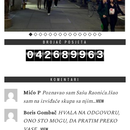
BROJAČ POSJETA
6
9
9
3
0
4
2
8
6
7
0
0
4
1
5
3
9
7
KOMENTARI
Mićo P
Poznavao sam Sašu Raonića.Išao
sam na izviđače skupa sa njim…
VIEW
Boris Gombač
HVALA NA ODGOVORU,
ONO STO MOGU, DA PRATIM PREKO
VASE…
VIEW