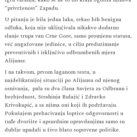
“privrženost” Zapadu.
U pitanju je bila jedna laka, rekao bih benigna
odluka, koja nije uključivala nikakvo dodatno
slanje trupa van Crne Gore, samo promjenu statusa,
već angažovane jedinice, u cilju preduzimanje
preventivnih i isključivo odbrambenih mjera
Alijanse.
I na takvom, prvom laganom testu, u
najdelikatnijoj situaciji po Alijansu od njenog
osnivanja, pala su dva člana Savjeta za Odbranu i
bezbjednost, Strahinja Bulajić i Zdravko
Krivokapić, a sa njima oni koji ih podržavaju.
Pokušajem prebacivanja loptice odgovornosti u
tuđe dvorište i apsurdnim opravdanjima samo su
dublje upadali u živo blato sopstvene politike.