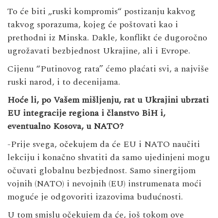
To će biti „ruski kompromis“ postizanju kakvog
takvog sporazuma, kojeg će poštovati kao i
prethodni iz Minska. Dakle, konflikt će dugoročno
ugrožavati bezbjednost Ukrajine, ali i Evrope.
Cijenu “Putinovog rata” ćemo plaćati svi, a najviše
ruski narod, i to decenijama.
Hoće li, po Vašem mišljenju, rat u Ukrajini ubrzati
EU integracije regiona i članstvo BiH i,
eventualno Kosova, u NATO?
-Prije svega, očekujem da će EU i NATO naučiti
lekciju i konačno shvatiti da samo ujedinjeni mogu
očuvati globalnu bezbjednost. Samo sinergijom
vojnih (NATO) i nevojnih (EU) instrumenata moći
moguće je odgovoriti izazovima budućnosti.
U tom smislu očekujem da će, još tokom ove