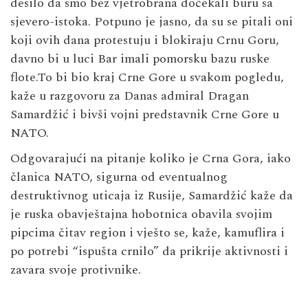
desilo da smo bez vjetrobrana dočekali buru sa
sjevero-istoka. Potpuno je jasno, da su se pitali oni
koji ovih dana protestuju i blokiraju Crnu Goru,
davno bi u luci Bar imali pomorsku bazu ruske
flote.To bi bio kraj Crne Gore u svakom pogledu,
kaže u razgovoru za Danas admiral Dragan
Samardžić i bivši vojni predstavnik Crne Gore u
NATO.
Odgovarajući na pitanje koliko je Crna Gora, iako
članica NATO, sigurna od eventualnog
destruktivnog uticaja iz Rusije, Samardžić kaže da
je ruska obavještajna hobotnica obavila svojim
pipcima čitav region i vješto se, kaže, kamuflira i
po potrebi “ispušta crnilo” da prikrije aktivnosti i
zavara svoje protivnike.