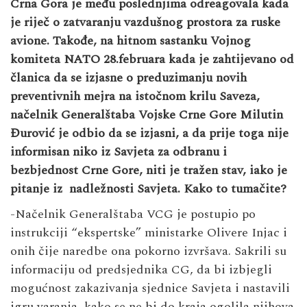
Crna Gora je među poslednjima odreagovala kada
je riječ o zatvaranju vazdušnog prostora za ruske
avione. Takođe, na hitnom sastanku Vojnog
komiteta NATO 28.februara kada je zahtijevano od
članica da se izjasne o preduzimanju novih
preventivnih mejra na istočnom krilu Saveza,
načelnik Generalštaba Vojske Crne Gore Milutin
Đurović je odbio da se izjasni, a da prije toga nije
informisan niko iz Savjeta za odbranu i
bezbjednost Crne Gore, niti je tražen stav, iako je
pitanje iz nadležnosti Savjeta. Kako to tumačite?
-Načelnik Generalštaba VCG je postupio po
instrukciji “ekspertske” ministarke Olivere Injac i
onih čije naredbe ona pokorno izvršava. Sakrili su
informaciju od predsjednika CG, da bi izbjegli
mogućnost zakazivanja sjednice Savjeta i nastavili
igru varanja, kako se ne bi do kraja ogolila njihova