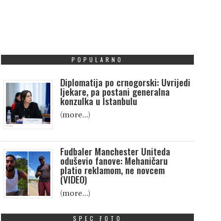
POPULARNO
Diplomatija po crnogorski: Uvrijedi
ljekare, pa postani generalna
konzulka u Istanbulu
(more…)
Fudbaler Manchester Uniteda
oduševio fanove: Mehaničaru
platio reklamom, ne novcem
(VIDEO)
(more…)
SPEC FOTO