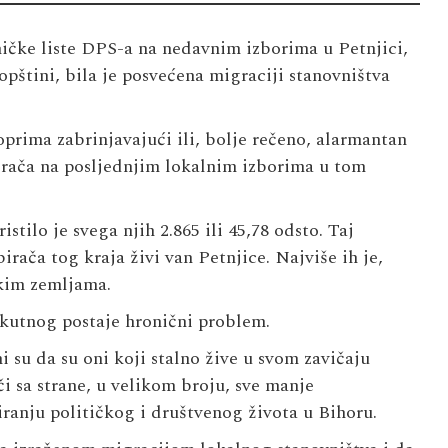
ičke liste DPS-a na nedavnim izborima u Petnjici,
 opštini, bila je posvećena migraciji stanovništva
prima zabrinjavajući ili, bolje rečeno, alarmantan
birača na posljednjim lokalnim izborima u tom
tilo je svega njih 2.865 ili 45,78 odsto. Taj
rača tog kraja živi van Petnjice. Najviše ih je,
kim zemljama.
akutnog postaje hronični problem.
i su da su oni koji stalno žive u svom zavičaju
či sa strane, u velikom broju, sve manje
ranju političkog i društvenog života u Bihoru.