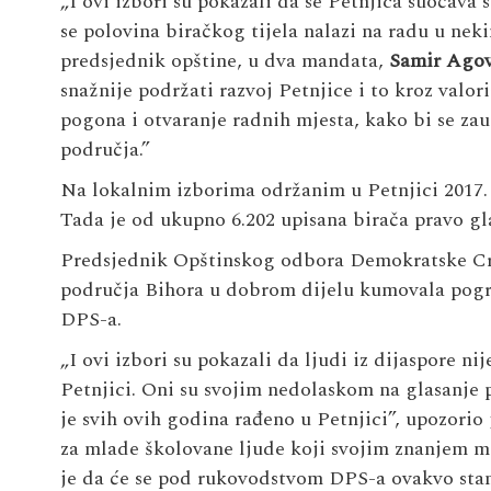
„I ovi izbori su pokazali da se Petnjica suočava
se polovina biračkog tijela nalazi na radu u ne
predsjednik opštine, u dva mandata,
Samir Agov
snažnije podržati razvoj Petnjice i to kroz valor
pogona i otvaranje radnih mjesta, kako bi se zaus
područja.”
Na lokalnim izborima održanim u Petnjici 2017. 
Tada je od ukupno 6.202 upisana birača pravo glas
Predsjednik Opštinskog odbora Demokratske C
područja Bihora u dobrom dijelu kumovala pogr
DPS-a.
„I ovi izbori su pokazali da ljudi iz dijaspore ni
Petnjici. Oni su svojim nedolaskom na glasanje p
je svih ovih godina rađeno u Petnjici”, upozori
za mlade školovane ljude koji svojim znanjem m
je da će se pod rukovodstvom DPS-a ovakvo stanj