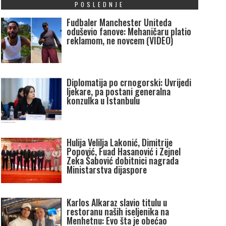
POSLEDNJE
Fudbaler Manchester Uniteda
oduševio fanove: Mehaničaru platio
reklamom, ne novcem (VIDEO)
Diplomatija po crnogorski: Uvrijedi
ljekare, pa postani generalna
konzulka u Istanbulu
Hulija Velilja Lakonić, Dimitrije
Popović, Fuad Hasanović i Zejnel
Zeka Šabović dobitnici nagrada
Ministarstva dijaspore
Karlos Alkaraz slavio titulu u
restoranu naših iseljenika na
Menhetnu: Evo šta je obećao