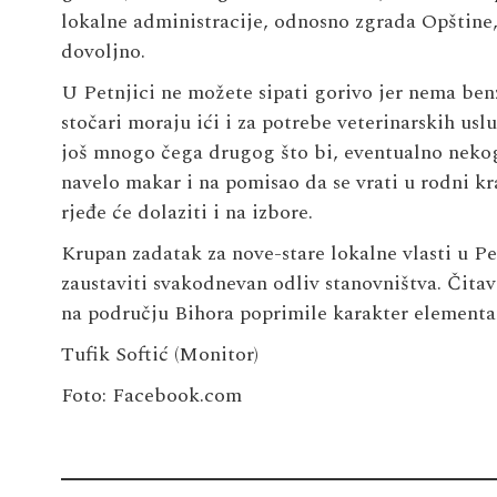
lokalne administracije, odnosno zgrada Opštine, 
dovoljno.
U Petnjici ne možete sipati gorivo jer nema be
stočari moraju ići i za potrebe veterinarskih usl
još mnogo čega drugog što bi, eventualno nekog
navelo makar i na pomisao da se vrati u rodni kraj.
rjeđe će dolaziti i na izbore.
Krupan zadatak za nove-stare lokalne vlasti u Pe
zaustaviti svakodnevan odliv stanovništva. Čitav
na području Bihora poprimile karakter element
Tufik Softić (
Monitor
)
Foto: Facebook.com