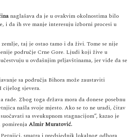
čina
naglašava da je u ovakvim okolnostima bilo
, i da ih sve manje interesuju izborni procesi u
zemlje, taj je ostao tamo i da živi. Tome se nije
jenije područje Crne Gore. Ljudi koji žive u
 učestvuju u ovdašnjim prljavštinama, jer vide da se
javanje sa područja Bihora može zaustaviti
 cijelog sjevera.
da rade. Zbog toga država mora da donese posebnu
etnjica našla svoje mjesto. Ako se to ne uradi, čitav
še suočavati sa sveukupnom stagnacijom”, kazao je
i pomirenja
Almir Muratović
.
 Petnjici, smatra i predsjednik lokalnog odbora