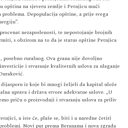
nu opština na sjeveru zemlje i Petnjicu muči
h problema. Depopulacija opštine, a prije svega
ergiju”.
procenat nezaposlenosti, te nepostojanje brojnih
rmiti, s obzirom na to da je status opštine Petnjica
, posebno ruralnog. Ova grana nije dovoljno
nvesticije i stvaranje kvalitetnih uslova za ulaganje
 Duraković.
dijasporu iz koje bi mnogi željeli da kapital ulože
alna uprava i država stvore adekvatne uslove. „U
o priču o proizvodnji i stvaranju uslova za priliv
njici, a iste će, plaše se, biti i u naredne četiri
i problemi. Novi put prema Beranama i nova zgrada