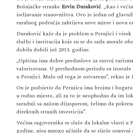
Bošnjačke stranke
Ervin Duraković
. „Kao i veći
iseljavanje stanovništva. Ovo je jedan od glavni
ruralnog područja zahtijeva nove mjere i novu en
Duraković kaže da je problem u Petnjici i visok 
službi i institucija koje su se do sada morale ofo
dobila dobili još 2013. godine.
„Opština ima dobre preduslove za razvoj turizma
valorizovana. U prethodnom periodu su izostale i
u Petnjici. Malo od toga je ostvareno”, rekao je
On je podsjetio da Petnjica ima brojnu i bogatu 
u rodno mjesto, ali za to je neophodno da im lok
saradnji sa našom dijasporom, želimo da pokrenem
direktnih stranih investicija”.
Većina sagovornika se slaže da lokalne vlasti u Pet
godine, nisu mnogo učinile da se riješe osnovn