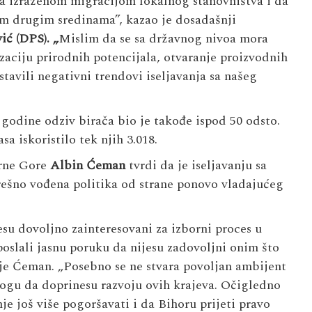
 sa izraženom migracijom lokalnog stanovništva i da
kim drugim sredinama”, kazao je dosadašnji
ić
(DPS). „
Mislim da se sa državnog nivoa mora
izaciju prirodnih potencijala, otvaranje proizvodnih
tavili negativni trendovi iseljavanja sa našeg
godine odziv birača bio je takođe ispod 50 odsto.
a iskoristilo tek njih 3.018.
rne Gore
Albin Ćeman
tvrdi da je iseljavanju sa
ešno vođena politika od strane ponovo vladajućeg
jesu dovoljno zainteresovani za izborni proces u
oslali jasnu poruku da nijesu zadovoljni onim što
o je Ćeman. „Posebno se ne stvara povoljan ambijent
ogu da doprinesu razvoju ovih krajeva. Očigledno
e još više pogoršavati i da Bihoru prijeti pravo