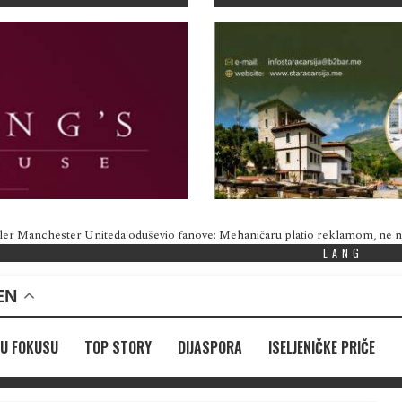
ler Manchester Uniteda oduševio fanove: Mehaničaru platio reklamom, ne
LANG
EN
U FOKUSU
TOP STORY
DIJASPORA
ISELJENIČKE PRIČE