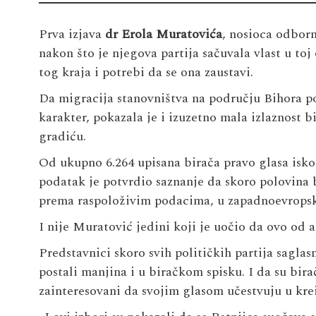
Prva izjava
dr
Erola Muratovića
, nosioca odborn
nakon što je njegova partija sačuvala vlast u toj
tog kraja i potrebi da se ona zaustavi.
Da migracija stanovništva na području Bihora po
karakter, pokazala je i izuzetno mala izlaznost 
gradiću.
Od ukupno 6.264 upisana birača pravo glasa iskoris
podatak je potvrdio saznanje da skoro polovina bi
prema raspoloživim podacima, u zapadnoevrops
I nije Muratović jedini koji je uočio da ovo od 
Predstavnici skoro svih političkih partija saglasn
postali manjina i u biračkom spisku. I da su bira
zainteresovani da svojim glasom učestvuju u krei