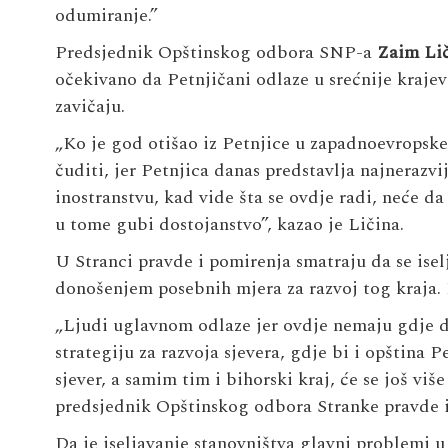
odumiranje.”
Predsjednik Opštinskog odbora SNP-a
Zaim Li
očekivano da Petnjičani odlaze u srećnije krajeve
zavičaju.
„Ko je god otišao iz Petnjice u zapadnoevropske 
čuditi, jer Petnjica danas predstavlja najnerazvi
inostranstvu, kad vide šta se ovdje radi, neće da
u tome gubi dostojanstvo”, kazao je Ličina.
U Stranci pravde i pomirenja smatraju da se isel
donošenjem posebnih mjera za razvoj tog kraja. I
„Ljudi uglavnom odlaze jer ovdje nemaju gdje 
strategiju za razvoja sjevera, gdje bi i opština P
sjever, a samim tim i bihorski kraj, će se još vi
predsjednik Opštinskog odbora Stranke pravde 
Da je iseljavanje stanovništva glavni problemi u