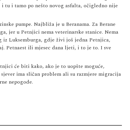
i tu i tamo po nešto novog asfalta, očigledno nije
nzinske pumpe. Najbliža je u Beranama. Za Berane
uga, jer u Petnjici nema veterinarske stanice. Nema
 iz Luksemburga, gdje živi još jedna Petnjica,
 Petnaest ili mjesec dana ljeti, i to je to. I sve
tnjici će biti kako, ako je to uopšte moguće,
 sjever ima sličan problem ali su razmjere migracija
arne nepogode.