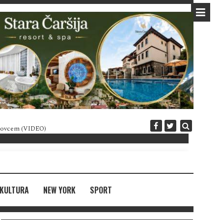
 novcem (VIDEO)
Diplomatija po crnogorski
KULTURA
NEW YORK
SPORT