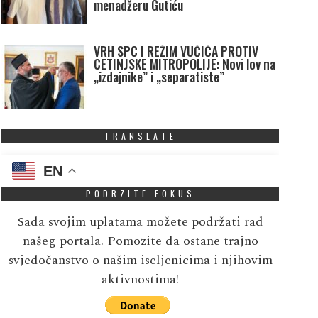
menadžeru Gutiću
VRH SPC I REŽIM VUČIĆA PROTIV
CETINJSKE MITROPOLIJE: Novi lov na
„izdajnike” i „separatiste”
TRANSLATE
EN
PODRZITE FOKUS
Sada svojim uplatama možete podržati rad
našeg portala. Pomozite da ostane trajno
svjedočanstvo o našim iseljenicima i njihovim
aktivnostima!