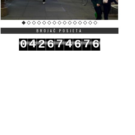
BROJAČ POSJETA
4
7
4
7
0
2
6
6
6
5
8
5
8
1
3
7
7
7