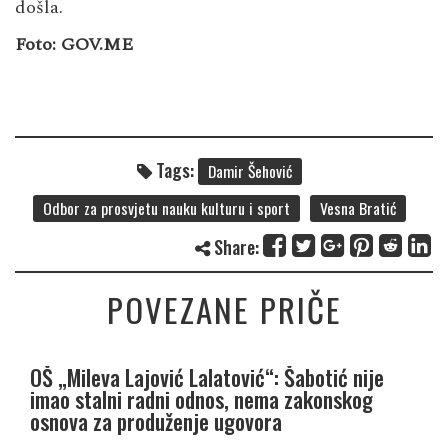
došla.
Foto: GOV.ME
Tags:
Damir Šehović
Odbor za prosvjetu nauku kulturu i sport
Vesna Bratić
Share:
POVEZANE PRIČE
OŠ „Mileva Lajović Lalatović“: Šabotić nije
imao stalni radni odnos, nema zakonskog
osnova za produženje ugovora