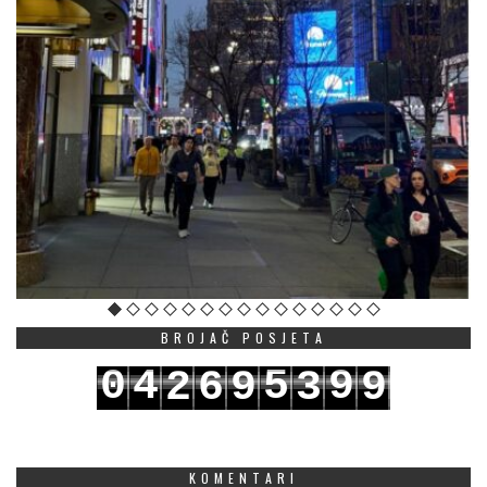
BROJAČ POSJETA
0
4
5
9
2
6
9
3
9
1
5
6
0
3
7
0
4
0
KOMENTARI