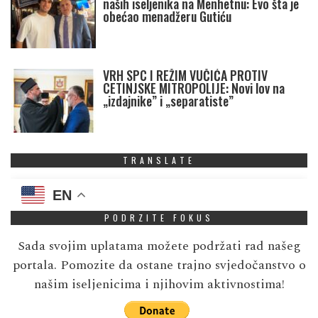
naših iseljenika na Menhetnu: Evo šta je
obećao menadžeru Gutiću
VRH SPC I REŽIM VUČIĆA PROTIV
CETINJSKE MITROPOLIJE: Novi lov na
„izdajnike” i „separatiste”
TRANSLATE
EN
PODRZITE FOKUS
Sada svojim uplatama možete podržati rad našeg
portala. Pomozite da ostane trajno svjedočanstvo o
našim iseljenicima i njihovim aktivnostima!