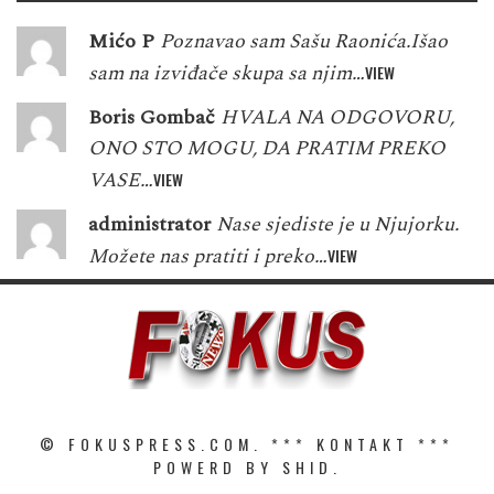
Mićo P
Poznavao sam Sašu Raonića.Išao
sam na izviđače skupa sa njim…
VIEW
Boris Gombač
HVALA NA ODGOVORU,
ONO STO MOGU, DA PRATIM PREKO
VASE…
VIEW
administrator
Nase sjediste je u Njujorku.
Možete nas pratiti i preko…
VIEW
© FOKUSPRESS.COM. ***
KONTAKT
***
POWERD BY SHID.