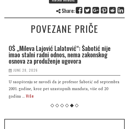
Share:
POVEZANE PRIČE
OŠ „Mileva Lajović Lalatović“: Šabotić nije
imao stalni radni odnos, nema zakonskog
osnova za produženje ugovora
JUNE 28, 2026
U saopštenju se navodi da je profesor Šabotić od septembra
2001. godine, kroz pet uzastopnih mandata, više od 20
Više
godina ...