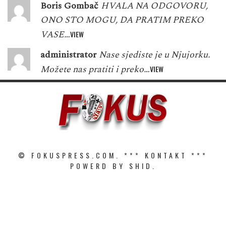
Boris Gombač
HVALA NA ODGOVORU,
ONO STO MOGU, DA PRATIM PREKO
VASE…
VIEW
administrator
Nase sjediste je u Njujorku.
Možete nas pratiti i preko…
VIEW
© FOKUSPRESS.COM. ***
KONTAKT
***
POWERD BY SHID.