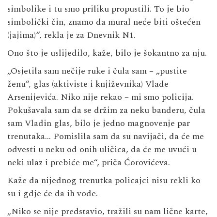
simbolike i tu smo priliku propustili. To je bio
simbolički čin, znamo da mural neće biti oštećen
(jajima)“, rekla je za Dnevnik N1.
Ono što je uslijedilo, kaže, bilo je šokantno za nju.
„Osjetila sam nečije ruke i čula sam – „pustite
ženu“, glas (aktiviste i književnika) Vlade
Arsenijevića. Niko nije rekao – mi smo policija.
Pokušavala sam da se držim za neku banderu, čula
sam Vladin glas, bilo je jedno magnovenje par
trenutaka… Pomislila sam da su navijači, da će me
odvesti u neku od onih uličica, da će me uvući u
neki ulaz i prebiće me“, priča Ćorovićeva.
Kaže da nijednog trenutka policajci nisu rekli ko
su i gdje će da ih vode.
„Niko se nije predstavio, tražili su nam lične karte,