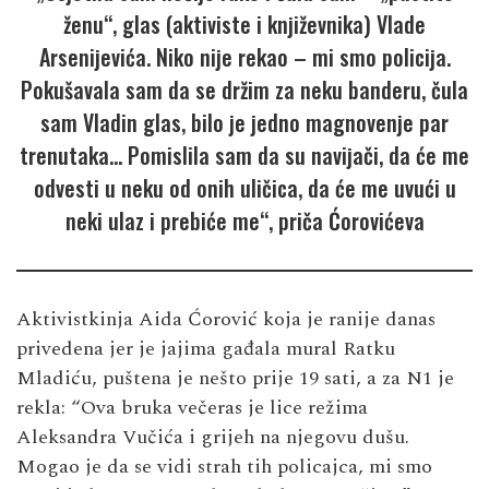
ženu“, glas (aktiviste i književnika) Vlade
Arsenijevića. Niko nije rekao – mi smo policija.
Pokušavala sam da se držim za neku banderu, čula
sam Vladin glas, bilo je jedno magnovenje par
trenutaka… Pomislila sam da su navijači, da će me
odvesti u neku od onih uličica, da će me uvući u
neki ulaz i prebiće me“, priča Ćorovićeva
Aktivistkinja Aida Ćorović koja je ranije danas
privedena jer je jajima gađala mural Ratku
Mladiću, puštena je nešto prije 19 sati, a za N1 je
rekla: “Ova bruka večeras je lice režima
Aleksandra Vučića i grijeh na njegovu dušu.
Mogao je da se vidi strah tih policajca, mi smo