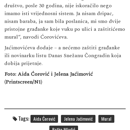
društvo, posle 30 godina, nije iskoračilo nego
imamo isti vrijednosni sistem. Ja nisam dripac,
nisam baraba, ja sam bila poslanica, mi smo dvije
pristojne građanke koje vuku po ulici a zaštitićemo
mural“, navodi Ćorovićeva.
Jaćimovićeva dodaje – a nećemo zaštiti građanke
ili novinarku listu Danas Snežanu Čongradin koja
dobija prijetnje.
Foto: Aida Ćorović i Jelena Jaćimović
(Printscreen/N1)
Tags:
Aida Ćorović
Jelena Jaćimović
Mural
Ratko Mladić