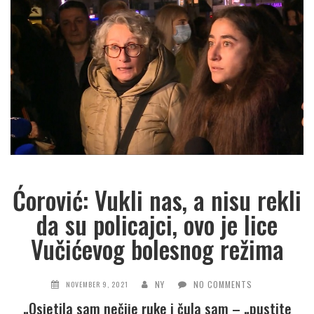
Ćorović: Vukli nas, a nisu rekli
da su policajci, ovo je lice
Vučićevog bolesnog režima
NY
NO COMMENTS
NOVEMBER 9, 2021
„Osjetila sam nečije ruke i čula sam – „pustite