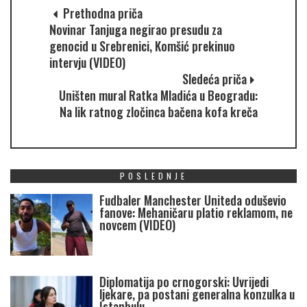
Prethodna priča
Novinar Tanjuga negirao presudu za
genocid u Srebrenici, Komšić prekinuo
intervju (VIDEO)
Sledeća priča
Uništen mural Ratka Mladića u Beogradu:
Na lik ratnog zločinca bačena kofa kreča
POSLEDNJE
Fudbaler Manchester Uniteda oduševio
fanove: Mehaničaru platio reklamom, ne
novcem (VIDEO)
Diplomatija po crnogorski: Uvrijedi
ljekare, pa postani generalna konzulka u
Istanbulu