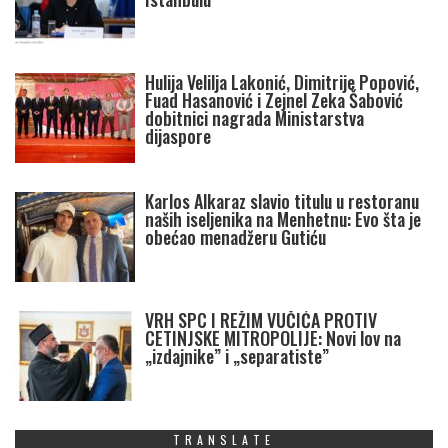
Hulija Velilja Lakonić, Dimitrije Popović,
Fuad Hasanović i Zejnel Zeka Šabović
dobitnici nagrada Ministarstva
dijaspore
Karlos Alkaraz slavio titulu u restoranu
naših iseljenika na Menhetnu: Evo šta je
obećao menadžeru Gutiću
VRH SPC I REŽIM VUČIĆA PROTIV
CETINJSKE MITROPOLIJE: Novi lov na
„izdajnike” i „separatiste”
TRANSLATE