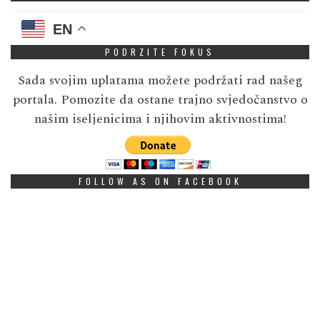
EN
PODRZITE FOKUS
Sada svojim uplatama možete podržati rad našeg
portala. Pomozite da ostane trajno svjedočanstvo o
našim iseljenicima i njihovim aktivnostima!
FOLLOW AS ON FACEBOOK