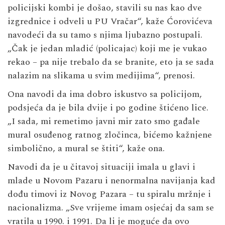
policijski kombi je došao, stavili su nas kao dve
izgrednice i odveli u PU Vračar“, kaže Ćorovićeva
navodeći da su tamo s njima ljubazno postupali.
„Čak je jedan mladić (policajac) koji me je vukao
rekao – pa nije trebalo da se branite, eto ja se sada
nalazim na slikama u svim medijima“, prenosi.
Ona navodi da ima dobro iskustvo sa policijom,
podsjeća da je bila dvije i po godine štićeno lice.
„I sada, mi remetimo javni mir zato smo gađale
mural osuđenog ratnog zločinca, bićemo kažnjene
simbolično, a mural se štiti“, kaže ona.
Navodi da je u čitavoj situaciji imala u glavi i
mlade u Novom Pazaru i nenormalna navijanja kad
dođu timovi iz Novog Pazara – tu spiralu mržnje i
nacionalizma. „Sve vrijeme imam osjećaj da sam se
vratila u 1990. i 1991. Da li je moguće da ovo