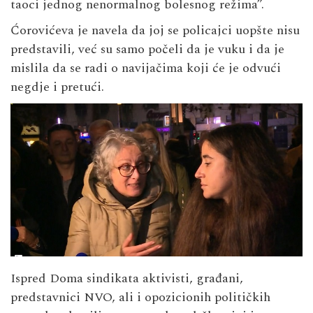
taoci jednog nenormalnog bolesnog režima”.
Ćorovićeva je navela da joj se policajci uopšte nisu
predstavili, već su samo počeli da je vuku i da je
mislila da se radi o navijačima koji će je odvući
negdje i pretući.
Ispred Doma sindikata aktivisti, građani,
predstavnici NVO, ali i opozicionih političkih