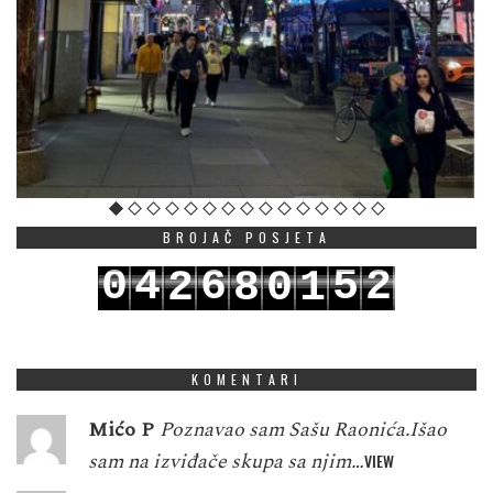
BROJAČ POSJETA
0
4
6
5
2
2
8
0
1
1
5
7
6
3
3
9
1
2
KOMENTARI
Mićo P
Poznavao sam Sašu Raonića.Išao
sam na izviđače skupa sa njim…
VIEW