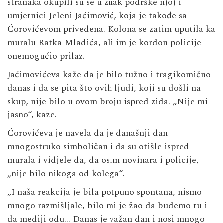
stranaka okupili su se u znak podrške njoj i
umjetnici Jeleni Jaćimović, koja je takođe sa
Ćorovićevom privedena. Kolona se zatim uputila ka
muralu Ratka Mladića, ali im je kordon policije
onemogućio prilaz.
Jaćimovićeva kaže da je bilo tužno i tragikomično
danas i da se pita što ovih ljudi, koji su došli na
skup, nije bilo u ovom broju ispred zida. „Nije mi
jasno“, kaže.
Ćorovićeva je navela da je današnji dan
mnogostruko simboličan i da su otišle ispred
murala i vidjele da, da osim novinara i policije,
„nije bilo nikoga od kolega“.
„I naša reakcija je bila potpuno spontana, nismo
mnogo razmišljale, bilo mi je žao da budemo tu i
da mediji odu… Danas je važan dan i nosi mnogo