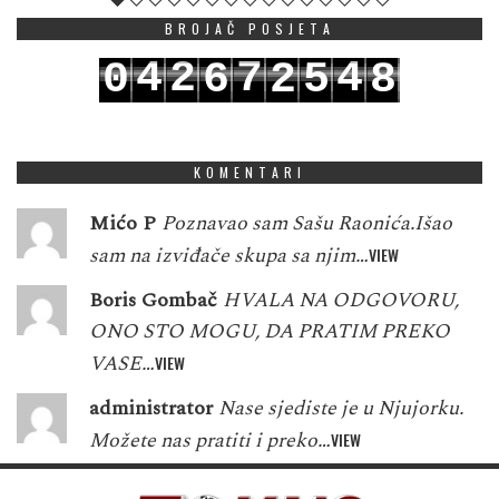
BROJAČ POSJETA
4
2
7
4
0
6
2
5
8
5
3
8
5
1
7
3
6
9
KOMENTARI
Mićo P
Poznavao sam Sašu Raonića.Išao
sam na izviđače skupa sa njim…
VIEW
Boris Gombač
HVALA NA ODGOVORU,
ONO STO MOGU, DA PRATIM PREKO
VASE…
VIEW
administrator
Nase sjediste je u Njujorku.
Možete nas pratiti i preko…
VIEW