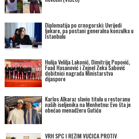
Diplomatija po crnogorski: Uvrijedi
ljekare, pa postani generalna konzulka u
Istanbulu
Hulija Velilja Lakonić, Dimitrije Popović,
Fuad Hasanović i Zejnel Zeka Šabović
dobitnici nagrada Ministarstva
dijaspore
Karlos Alkaraz slavio titulu u restoranu
naših iseljenika na Menhetnu: Evo šta je
obećao menadžeru Gutiću
VRH SPC I REŽIM VUČIĆA PROTIV