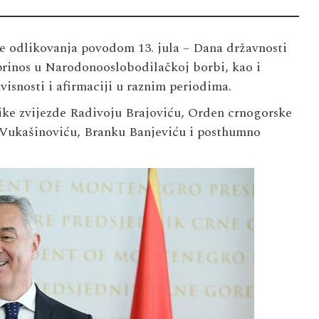
e odlikovanja povodom 13. jula – Dana državnosti
prinos u Narodonooslobodilačkoj borbi, kao i
visnosti i afirmaciji u raznim periodima.
ike zvijezde Radivoju Brajoviću, Orden crnogorske
 Vukašinoviću, Branku Banjeviću i posthumno