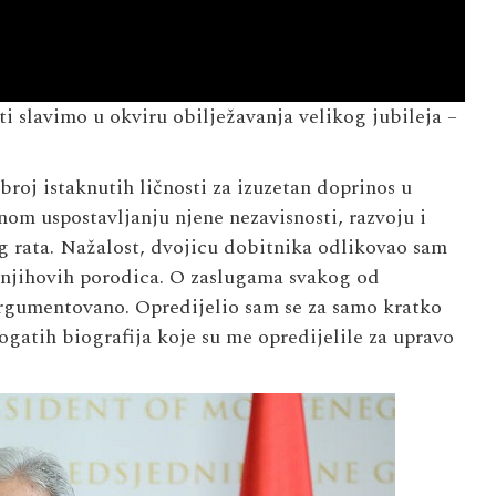
 slavimo u okviru obilježavanja velikog jubileja –
oj istaknutih ličnosti za izuzetan doprinos u
om uspostavljanju njene nezavisnosti, razvoju i
og rata. Nažalost, dvojicu dobitnika odlikovao sam
 njihovih porodica. O zaslugama svakog od
rgumentovano. Opredijelio sam se za samo kratko
gatih biografija koje su me opredijelile za upravo