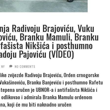
nja Radivoju Brajoviću, Vuku
noviću, Branku Mamuli, Branku
fašista Nikšića i posthumno
adoju Pajoviću (VIDEO)
NY
NO COMMENTS
like zvijezde Radivoju Brajoviću, Orden crnogorske
 Vukašinoviću, Branku Banjeviću i posthumno Rafetu
tepena uručen je UBNOR-a i antifašista Nikšića i
e odlikovao i admirala Branka Mamulu ordenom
na, koji će mu biti naknadno uručen