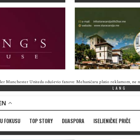
ler Manchester Uniteda oduševio fanove: Mehaničaru platio reklamom, ne
LANG
EN
U FOKUSU
TOP STORY
DIJASPORA
ISELJENIČKE PRIČE