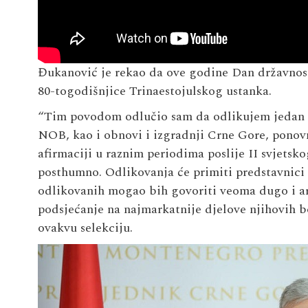
Đukanović je rekao da ove godine Dan državnosti
80-togodišnjice Trinaestojulskog ustanka.
“Tim povodom odlučio sam da odlikujem jedan br
NOB, kao i obnovi i izgradnji Crne Gore, ponovn
afirmaciji u raznim periodima poslije II svjetsk
posthumno. Odlikovanja će primiti predstavnici
odlikovanih mogao bih govoriti veoma dugo i a
podsjećanje na najmarkatnije djelove njihovih bo
ovakvu selekciju.