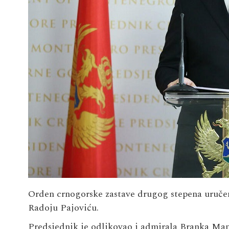
Orden crnogorske zastave drugog stepena uruče
Radoju Pajoviću.
Predsjednik je odlikovao i admirala Branka Ma