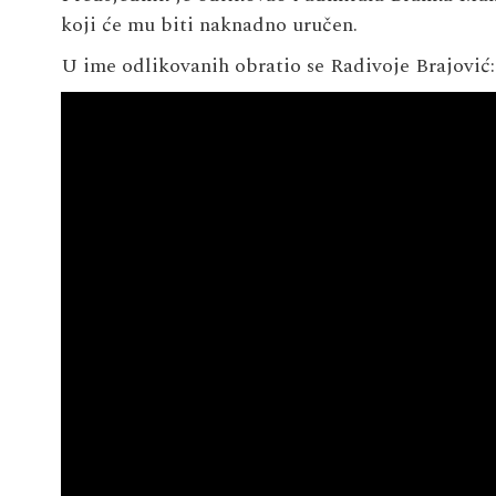
koji će mu biti naknadno uručen.
U ime odlikovanih obratio se Radivoje Brajović: