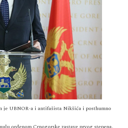
n je UBNOR-a i antifašista Nikšića i posthumno
mulu ordenom Crnogorske zastave prvog stepena,