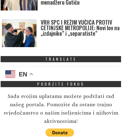
menadžeru Gutiću
VRH SPC I REŽIM VUČIĆA PROTIV
CETINJSKE MITROPOLIJE: Novi lov na
„izdajnike” i „separatiste”
TRANSLATE
EN
PODRZITE FOKUS
Sada svojim uplatama možete podržati rad
našeg portala. Pomozite da ostane trajno
svjedočanstvo o našim iseljenicima i njihovim
aktivnostima!