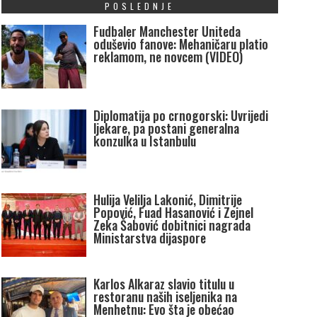
POSLEDNJE
Fudbaler Manchester Uniteda
oduševio fanove: Mehaničaru platio
reklamom, ne novcem (VIDEO)
Diplomatija po crnogorski: Uvrijedi
ljekare, pa postani generalna
konzulka u Istanbulu
Hulija Velilja Lakonić, Dimitrije
Popović, Fuad Hasanović i Zejnel
Zeka Šabović dobitnici nagrada
Ministarstva dijaspore
Karlos Alkaraz slavio titulu u
restoranu naših iseljenika na
Menhetnu: Evo šta je obećao