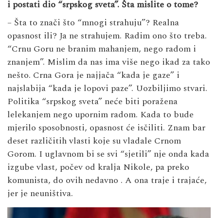
i postati dio “srpskog sveta”. Šta mislite o tome?
– Šta to znači što “mnogi strahuju”? Realna
opasnost ili? Ja ne strahujem. Radim ono što treba.
“Crnu Goru ne branim mahanjem, nego radom i
znanjem”. Mislim da nas ima više nego ikad za tako
nešto. Crna Gora je najjača “kada je gaze” i
najslabija “kada je lopovi paze”. Uozbiljimo stvari.
Politika “srpskog sveta” neće biti poražena
lelekanjem nego upornim radom. Kada to bude
mjerilo sposobnosti, opasnost će isčiliti. Znam bar
deset različitih vlasti koje su vladale Crnom
Gorom. I uglavnom bi se svi “sjetili” nje onda kada
izgube vlast, počev od kralja Nikole, pa preko
komunista, do ovih nedavno . A ona traje i trajaće,
jer je neuništiva.