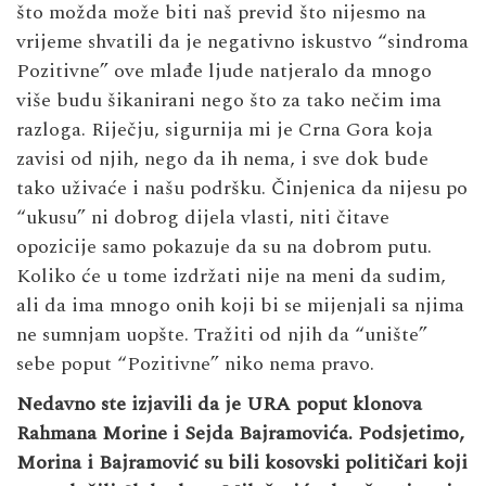
što možda može biti naš previd što nijesmo na
vrijeme shvatili da je negativno iskustvo “sindroma
Pozitivne” ove mlađe ljude natjeralo da mnogo
više budu šikanirani nego što za tako nečim ima
razloga. Riječju, sigurnija mi je Crna Gora koja
zavisi od njih, nego da ih nema, i sve dok bude
tako uživaće i našu podršku. Činjenica da nijesu po
“ukusu” ni dobrog dijela vlasti, niti čitave
opozicije samo pokazuje da su na dobrom putu.
Koliko će u tome izdržati nije na meni da sudim,
ali da ima mnogo onih koji bi se mijenjali sa njima
ne sumnjam uopšte. Tražiti od njih da “unište”
sebe poput “Pozitivne” niko nema pravo.
Nedavno ste izjavili da je URA poput klonova
Rahmana Morine i Sejda Bajramovića. Podsjetimo,
Morina i Bajramović su bili kosovski političari koji