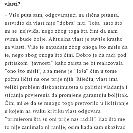
vlasti?
– Više puta sam, odgovarajući na slična pitanja,
ustvrdio da vlast nije “dobra” niti “loša” zato što
mi se (ne)sviđa, nego zbog toga šta čini da nam
svima bude bolje. Aktuelna vlast je suviše kratko
na vlasti. Više je napadaju zbog onoga što misle da
je, nego zbog onoga što čini. Dobro je da radi pod
pritiskom “javnosti“ kako zaista ne bi realizovala
“ono što misli”, a za mene je “loša” čim u tome
počnu ličiti na one prije njih. Riječju, vlast ima
veliki problem diskontinuiteta u politici vladanja i
sticanja povjerenja da promjene garantuju boljitak.
Čini mi se da se mnogo toga pretvorilo u licitiranje
u kojem na svaku kritiku vlast odgovara
“primjerom šta su oni prije nas radili”. Kao što me
to nije zanimalo ni ranije, osim kada sam ukazivao