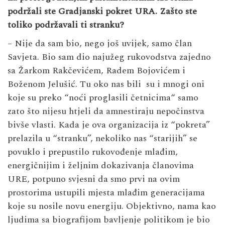
podržali ste Gradjanski pokret URA. Zašto ste
toliko podržavali ti stranku?
– Nije da sam bio, nego još uvijek, samo član
Savjeta. Bio sam dio najužeg rukovodstva zajedno
sa Žarkom Rakčevićem, Radem Bojovićem i
Boženom Jelušić. Tu oko nas bili su i mnogi oni
koje su preko “noći proglasili četnicima“ samo
zato što nijesu htjeli da amnestiraju nepočinstva
bivše vlasti. Kada je ova organizacija iz “pokreta”
prelazila u “stranku”, nekoliko nas “starijih” se
povuklo i prepustilo rukovođenje mlađim,
energičnijim i željnim dokazivanja članovima
URE, potpuno svjesni da smo prvi na ovim
prostorima ustupili mjesta mlađim generacijama
koje su nosile novu energiju. Objektivno, nama kao
ljudima sa biografijom bavljenje politikom je bio