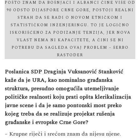
POŠTO ZNAM DA BOŠNJACI I ALBANCI ČINE VIŠE OD
90 ODSTO DIJASPORE CRNE GORE, POSTOJI REALNI
STRAH DA SE RADI O NOVOM ETNIČKOM I
STATISTIČKOM INŽENJERINGU. TO JE LOGIČNO
ISKORIŠĆENO ZA PODIZANJE TENZIJA, JER NOVA
VLAST NEMA NI KAPACITETE, A ČINI SE NI
POTREBU DA SAGLEDA OVAJ PROBLEM – ŠERBO
RASTODER
Poslanica SDP Draginja Vuksanović Stanković
kaže da je URA, kao nominalno građanska
struktura, presudno omogućila utemeljivanje
političke realnosti koju prati opšta klerikalizacija
javne scene i da je samo pontonski most preko
kojeg treba da se realizuje projekat rušenja
građanske i evropske Crne Gore?
– Krupne riječi i srećom znam da nijesu njene.