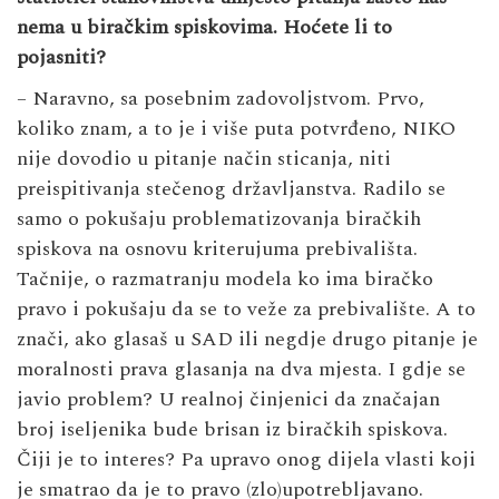
nema u biračkim spiskovima. Hoćete li to
pojasniti?
– Naravno, sa posebnim zadovoljstvom. Prvo,
koliko znam, a to je i više puta potvrđeno, NIKO
nije dovodio u pitanje način sticanja, niti
preispitivanja stečenog državljanstva. Radilo se
samo o pokušaju problematizovanja biračkih
spiskova na osnovu kriterujuma prebivališta.
Tačnije, o razmatranju modela ko ima biračko
pravo i pokušaju da se to veže za prebivalište. A to
znači, ako glasaš u SAD ili negdje drugo pitanje je
moralnosti prava glasanja na dva mjesta. I gdje se
javio problem? U realnoj činjenici da značajan
broj iseljenika bude brisan iz biračkih spiskova.
Čiji je to interes? Pa upravo onog dijela vlasti koji
je smatrao da je to pravo (zlo)upotrebljavano.