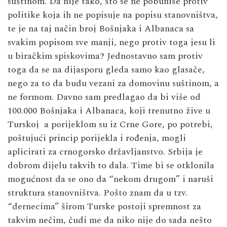
suštinom. Da nije tako, što se ne pobuniše protiv
politike koja ih ne popisuje na popisu stanovništva,
te je na taj način broj Bošnjaka i Albanaca sa
svakim popisom sve manji, nego protiv toga jesu li
u biračkim spiskovima? Jednostavno sam protiv
toga da se na dijasporu gleda samo kao glasače,
nego za to da budu vezani za domovinu suštinom, a
ne formom. Davno sam predlagao da bi više od
100.000 Bošnjaka i Albanaca, koji trenutno žive u
Turskoj a porijeklom su iz Crne Gore, po potrebi,
poštujući princip porijekla i rođenja, mogli
aplicirati za crnogorsko državljanstvo. Srbija je
dobrom dijelu takvih to dala. Time bi se otklonila
mogućnost da se ono da “nekom drugom” i naruši
struktura stanovništva. Pošto znam da u tzv.
“dernecima” širom Turske postoji spremnost za
takvim nečim, čudi me da niko nije do sada nešto