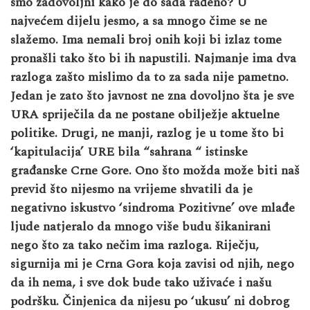
smo zadovoljni kako je do sada rađeno? U
najvećem dijelu jesmo, a sa mnogo čime se ne
slažemo. Ima nemali broj onih koji bi izlaz tome
pronašli tako što bi ih napustili. Najmanje ima dva
razloga zašto mislimo da to za sada nije pametno.
Jedan je zato što javnost ne zna dovoljno šta je sve
URA spriječila da ne postane obilježje aktuelne
politike. Drugi, ne manji, razlog je u tome što bi
‘kapitulacija’ URE bila “sahrana “ istinske
građanske Crne Gore. Ono što možda može biti naš
previd što nijesmo na vrijeme shvatili da je
negativno iskustvo ‘sindroma Pozitivne’ ove mlađe
ljude natjeralo da mnogo više budu šikanirani
nego što za tako nečim ima razloga. Riječju,
sigurnija mi je Crna Gora koja zavisi od njih, nego
da ih nema, i sve dok bude tako uživaće i našu
podršku. Činjenica da nijesu po
‘
ukusu’ ni dobrog