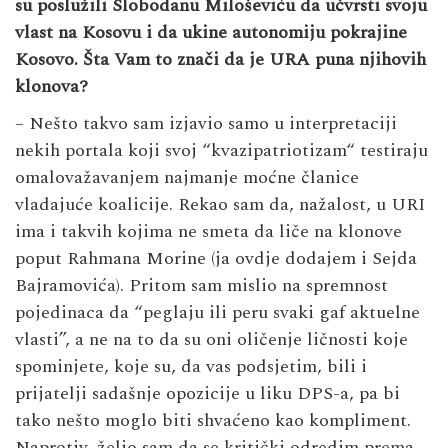
su poslužili Slobodanu Miloševiću da učvrsti svoju
vlast na Kosovu i da ukine autonomiju pokrajine
Kosovo. Šta Vam to znači da je URA puna njihovih
klonova?
– Nešto takvo sam izjavio samo u interpretaciji
nekih portala koji svoj “kvazipatriotizam“ testiraju
omalovažavanjem najmanje moćne članice
vladajuće koalicije. Rekao sam da, nažalost, u URI
ima i takvih kojima ne smeta da liče na klonove
poput Rahmana Morine (ja ovdje dodajem i Sejda
Bajramovića). Pritom sam mislio na spremnost
pojedinaca da “peglaju ili peru svaki gaf aktuelne
vlasti”, a ne na to da su oni oličenje ličnosti koje
spominjete, koje su, da vas podsjetim, bili i
prijatelji sadašnje opozicije u liku DPS-a, pa bi
tako nešto moglo biti shvaćeno kao kompliment.
Naprotiv, želio sam da se kritički odredim prema