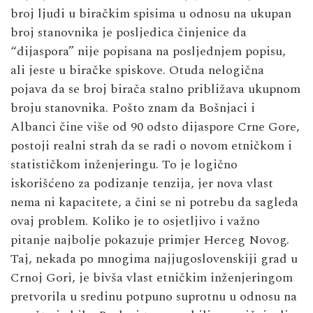
broj ljudi u biračkim spisima u odnosu na ukupan
broj stanovnika je posljedica činjenice da
“dijaspora” nije popisana na posljednjem popisu,
ali jeste u biračke spiskove. Otuda nelogična
pojava da se broj birača stalno približava ukupnom
broju stanovnika. Pošto znam da Bošnjaci i
Albanci čine više od 90 odsto dijaspore Crne Gore,
postoji realni strah da se radi o novom etničkom i
statističkom inženjeringu. To je logično
iskorišćeno za podizanje tenzija, jer nova vlast
nema ni kapacitete, a čini se ni potrebu da sagleda
ovaj problem. Koliko je to osjetljivo i važno
pitanje najbolje pokazuje primjer Herceg Novog.
Taj, nekada po mnogima najjugoslovenskiji grad u
Crnoj Gori, je bivša vlast etničkim inženjeringom
pretvorila u sredinu potpuno suprotnu u odnosu na