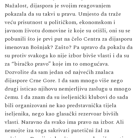
Nažalost, dijaspora je svojim reagovanjem
pokazala da su takvi u pravu. Umjesto da traže
veću prisutnost u političkom, ekonomskom i
javnom životu domovine iz koje su otišli, oni su se
pobunili što je prvi put na čelo Centra za dijasporu
imenovan Bošnjak? Zašto? Pa upravo da pokažu da
su protiv svakoga ko nije izbor bivše vlasti i da su
za “biračko pravo” koje im to omogućava.
Dozvolite da sam jedan od najvećih znalaca
dijaspore Crne Gore. I da sam mnogo više nego
drugi isticao njihovu nemjerljivu zaslugu u mnogo
čemu. I da znam da su iseljenički klubovi do sada
bili organizovani ne kao predstavnička tijela
iseljenika, nego kao glasački rezervoar bivših
vlasti. Naravno da svako ima pravo na izbor. Ali
nemojte iza toga sakrivati patetični žal za