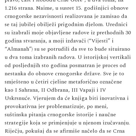
1.216 strana. Naime, u susret 15. godišnjici obnove
crnogorske nezavisnosti realizovana je zamisao da
se taj jubilej obilježi prigodnim djelom. Urednici
su izabrali moje objavljene radove iz prethodnih 30
godina stvaranja, a moji izdavači (“Vijesti” i
“Almanah”) su se potrudili da sve to bude situirano
u dva toma izabranih radova. U istorijskoj vertikali
od posljednjih sto godina posmatran je proces od
nestanka do obnove crnogorske države. Sve je to
smješteno u četiri cjeline metaforično označene
kao I Sahrana, II Odbrana, III Vapaji i IV
Uskrsnuće. Vjerujem da će knjiga biti inovativna i
provokativna jer problematizuje, po meni,
suštinska pitanja crnogorske istorije i naučne
strategije koja se primjenjuje u njenom izučavanju.
Riječju, pokušaj da se afirmiše načelo da se Crna