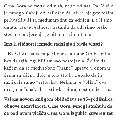
Crna Gora ne zavisi od njih, nego od nas. Pa, Vučić
je mnogo slabiji od Miloševića, ali je njegov režim
prihvatljiviji za međunarodnu zajednicu. Da li smo
unutar takve realnosti u stanju da održimo teško
stečeno povjerenje je pitanje svih pitanja.
Ima li sličnosti između sadašnje i bivše vlasti?
– Nažalost, najveća je sličnost u tome što bi jedni
bez drugih izgubili smisao postojanja. Želim da
kažem da se međusobno “hrane” upravo u onom u
čemu su slični, dok je ono što bi trebalo da ih
razlikuje samo “retorika”. Nekima je “bliža” ova,
drugima “ona”, ali suštinska pitanja ostaju iza nas.
Vašom novom knjigom obilježava se 15-godišnjica
obnove nezavisnosti Crne Gore. Mnogi strahuju da
će pod ovom vlašću Crna Gora izgubiti suverenitet