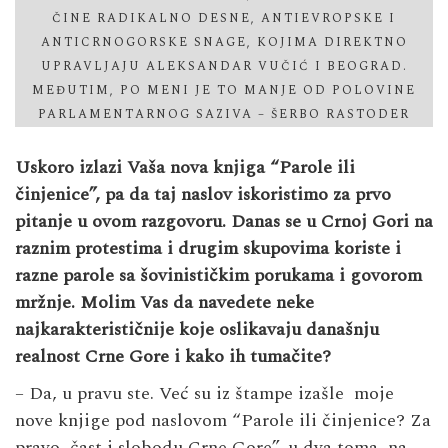
ČINE RADIKALNO DESNE, ANTIEVROPSKE I
ANTICRNOGORSKE SNAGE, KOJIMA DIREKTNO
UPRAVLJAJU ALEKSANDAR VUČIĆ I BEOGRAD.
MEĐUTIM, PO MENI JE TO MANJE OD POLOVINE
PARLAMENTARNOG SAZIVA – ŠERBO RASTODER
Uskoro izlazi Vaša nova knjiga “Parole ili
činjenice”, pa da taj naslov iskoristimo za prvo
pitanje u ovom razgovoru. Danas se u Crnoj Gori na
raznim protestima i drugim skupovima koriste i
razne parole sa šovinističkim porukama i govorom
mržnje. Molim Vas da navedete neke
najkarakterističnije koje oslikavaju današnju
realnost Crne Gore i kako ih tumačite?
– Da, u pravu ste. Već su iz štampe izašle moje
nove knjige pod naslovom “Parole ili činjenice? Za
pravo, čast i slobodu Crne Gore”, u dva toma, na