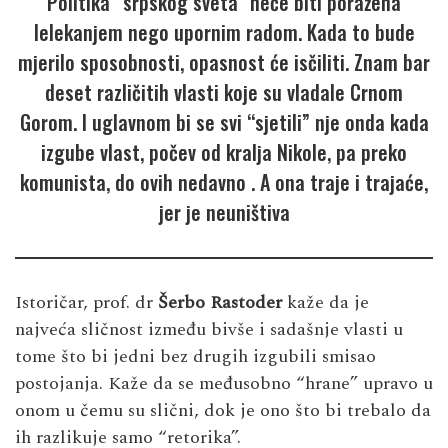
Politika “srpskog sveta” neće biti poražena
lelekanjem nego upornim radom. Kada to bude
mjerilo sposobnosti, opasnost će isčiliti. Znam bar
deset različitih vlasti koje su vladale Crnom
Gorom. I uglavnom bi se svi “sjetili” nje onda kada
izgube vlast, počev od kralja Nikole, pa preko
komunista, do ovih nedavno . A ona traje i trajaće,
jer je neuništiva
Istoričar, prof. dr
Šerbo Rastoder
kaže da je
najveća sličnost između bivše i sadašnje vlasti u
tome što bi jedni bez drugih izgubili smisao
postojanja. Kaže da se međusobno “hrane” upravo u
onom u čemu su slični, dok je ono što bi trebalo da
ih razlikuje samo “retorika”.