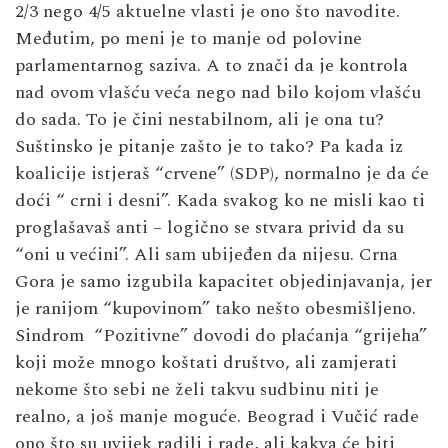
2/3 nego 4/5 aktuelne vlasti je ono što navodite.
Međutim, po meni je to manje od polovine
parlamentarnog saziva. A to znači da je kontrola
nad ovom vlašću veća nego nad bilo kojom vlašću
do sada. To je čini nestabilnom, ali je ona tu?
Suštinsko je pitanje zašto je to tako? Pa kada iz
koalicije istjeraš “crvene” (SDP), normalno je da će
doći “ crni i desni”. Kada svakog ko ne misli kao ti
proglašavaš anti – logično se stvara privid da su
“oni u većini”. Ali sam ubijeđen da nijesu. Crna
Gora je samo izgubila kapacitet objedinjavanja, jer
je ranijom “kupovinom” tako nešto obesmišljeno.
Sindrom “Pozitivne” dovodi do plaćanja “grijeha”
koji može mnogo koštati društvo, ali zamjerati
nekome što sebi ne želi takvu sudbinu niti je
realno, a još manje moguće. Beograd i Vučić rade
ono što su uvijek radili i rade, ali kakva će biti