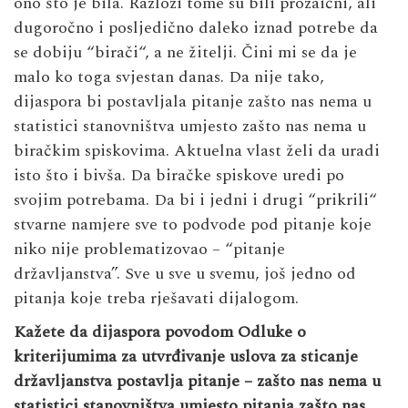
ono što je bila. Razlozi tome su bili prozaični, ali
dugoročno i posljedično daleko iznad potrebe da
se dobiju “birači“, a ne žitelji. Čini mi se da je
malo ko toga svjestan danas. Da nije tako,
dijaspora bi postavljala pitanje zašto nas nema u
statistici stanovništva umjesto zašto nas nema u
biračkim spiskovima. Aktuelna vlast želi da uradi
isto što i bivša. Da biračke spiskove uredi po
svojim potrebama. Da bi i jedni i drugi “prikrili“
stvarne namjere sve to podvode pod pitanje koje
niko nije problematizovao – “pitanje
državljanstva”. Sve u sve u svemu, još jedno od
pitanja koje treba rješavati dijalogom.
Kažete da dijaspora povodom Odluke o
kriterijumima za utvrđivanje uslova za sticanje
državljanstva postavlja pitanje – zašto nas nema u
statistici stanovništva umjesto pitanja zašto nas