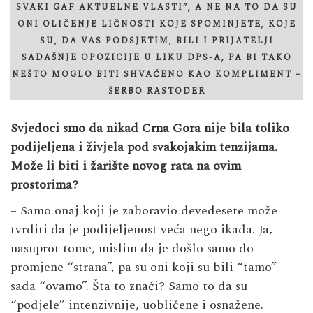
SVAKI GAF AKTUELNE VLASTI”, A NE NA TO DA SU
ONI OLIČENJE LIČNOSTI KOJE SPOMINJETE, KOJE
SU, DA VAS PODSJETIM, BILI I PRIJATELJI
SADAŠNJE OPOZICIJE U LIKU DPS-A, PA BI TAKO
NEŠTO MOGLO BITI SHVAĆENO KAO KOMPLIMENT –
ŠERBO RASTODER
Svjedoci smo da nikad Crna Gora nije bila toliko
podijeljena i živjela pod svakojakim tenzijama.
Može li biti i žarište novog rata na ovim
prostorima?
– Samo onaj koji je zaboravio devedesete može
tvrditi da je podijeljenost veća nego ikada. Ja,
nasuprot tome, mislim da je došlo samo do
promjene “strana”, pa su oni koji su bili “tamo”
sada “ovamo”. Šta to znači? Samo to da su
“podjele” intenzivnije, uobličene i osnažene.