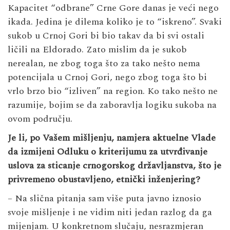
Kapacitet “odbrane” Crne Gore danas je veći nego
ikada. Jedina je dilema koliko je to “iskreno”. Svaki
sukob u Crnoj Gori bi bio takav da bi svi ostali
ličili na Eldorado. Zato mislim da je sukob
nerealan, ne zbog toga što za tako nešto nema
potencijala u Crnoj Gori, nego zbog toga što bi
vrlo brzo bio “izliven” na region. Ko tako nešto ne
razumije, bojim se da zaboravlja logiku sukoba na
ovom području.
Je li, po Vašem mišljenju, namjera aktuelne Vlade
da izmijeni Odluku o kriterijumu za utvrđivanje
uslova za sticanje crnogorskog državljanstva, što je
privremeno obustavljeno, etnički inženjering?
– Na slična pitanja sam više puta javno iznosio
svoje mišljenje i ne vidim niti jedan razlog da ga
mijenjam. U konkretnom slučaju, nesrazmjeran