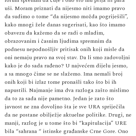
forum spreman da čuje i ono što mu prija ili para
uši. Moram priznati da nijesmo niti imamo pravo
da sudimo o tome “da nijesmo možda pogriješili”,
kako mnogi žele danas sugerisati, kao što imamo
obavezu da kažemo da se radi o mladim,
obrazovanim i časnim ljudima spremnim da
podnesu nepodnošljiv pritisak onih koji misle da
oni nemaju pravo na svoj stav. Da li smo zadovoljni
kako je do sada rađeno? U najvećem dijelu jesmo,
a sa mnogo čime se ne slažemo. Ima nemali broj
onih koji bi izlaz tome pronašli tako što bi ih
napustili. Najmanje ima dva razloga zašto mislimo
da to za sada nije pametno. Jedan je zato što
javnost ne zna dovoljno šta je sve URA spriječila
da ne postane obilježje aktuelne politike. Drugi, ne
manji, razlog je u tome što bi “kapitulacija” URE
bila “sahrana “ istinske građanske Crne Gore. Ono