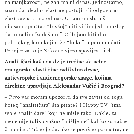
na manjkavosti, ne zanima ni danas. Jednostavno,
znam da idealna vlast ne postoji, ali odgovorna
vlast zavisi samo od nas. U tom smislu ništa
nijesam opraštao “bivšoj“ niti vidim jedan razlog
da to radim “sadašnjoj”. Odbijam biti dio
političkog hora koji diže “buku”, a potom ućuti.
Primjer za to je Zakon o vjeroispovijesti itd.
Analitičari kažu da dvije trećine aktuelne
crnogorske vlasti čine radikalno desne,
antievropske i anticrnogorske snage, kojima
direktno upravljaju Aleksandar Vučić i Beograd?
– Prvo vas moram upozoriti da sve zavisi od toga
kojeg “analitičara” šta pitate? I Happy TV “ima
svoje analitičare” koji ne misle tako. Dakle, za
mene nije toliko važno “mišljenje” koliko su važne
činjenice. Tačno je da, ako se površno posmatra, ne