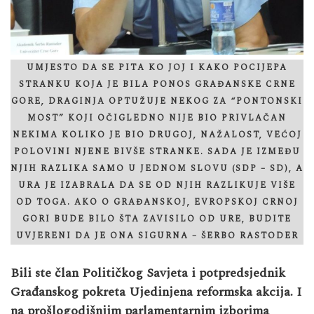
UMJESTO DA SE PITA KO JOJ I KAKO POCIJEPA
STRANKU KOJA JE BILA PONOS GRAĐANSKE CRNE
GORE, DRAGINJA OPTUŽUJE NEKOG ZA “PONTONSKI
MOST” KOJI OČIGLEDNO NIJE BIO PRIVLAČAN
NEKIMA KOLIKO JE BIO DRUGOJ, NAŽALOST, VEĆOJ
POLOVINI NJENE BIVŠE STRANKE. SADA JE IZMEĐU
NJIH RAZLIKA SAMO U JEDNOM SLOVU (SDP – SD), A
URA JE IZABRALA DA SE OD NJIH RAZLIKUJE VIŠE
OD TOGA. AKO O GRAĐANSKOJ, EVROPSKOJ CRNOJ
GORI BUDE BILO ŠTA ZAVISILO OD URE, BUDITE
UVJERENI DA JE ONA SIGURNA – ŠERBO RASTODER
Bili ste član Političkog Savjeta i potpredsjednik
Građanskog pokreta Ujedinjena reformska akcija. I
na prošlogodišnjim parlamentarnim izborima