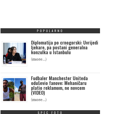
POPULARNO
Diplomatija po crnogorski: Uvrijedi
ljekare, pa postani generalna
konzulka u Istanbulu
(more…)
Fudbaler Manchester Uniteda
oduševio fanove: Mehaničaru
platio reklamom, ne novcem
(VIDEO)
(more…)
SPEC FOTO