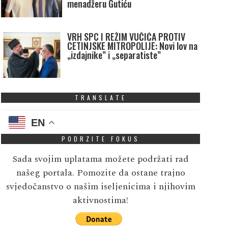
menadžeru Gutiću
VRH SPC I REŽIM VUČIĆA PROTIV
CETINJSKE MITROPOLIJE: Novi lov na
„izdajnike” i „separatiste”
TRANSLATE
EN
PODRZITE FOKUS
Sada svojim uplatama možete podržati rad
našeg portala. Pomozite da ostane trajno
svjedočanstvo o našim iseljenicima i njihovim
aktivnostima!