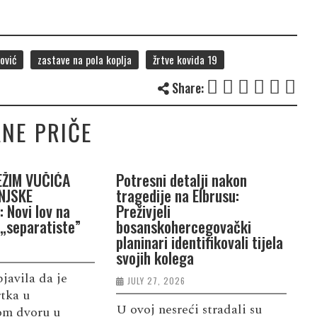
ović
zastave na pola koplja
žrtve kovida 19
Share:
NE PRIČE
EŽIM VUČIĆA
Potresni detalji nakon
T
NJSKE
tragedije na Elbrusu:
t
 Novi lov na
Preživjeli
r
 „separatiste”
bosanskohercegovački
v
planinari identifikovali tijela
svojih kolega
bjavila da je
P
JULY 27, 2026
rtka u
o
U ovoj nesreći stradali su
kom dvoru u
p