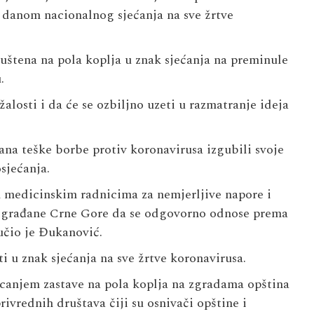
i danom nacionalnog sjećanja na sve žrtve
puštena na pola koplja u znak sjećanja na preminule
.
alosti i da će se ozbiljno uzeti u razmatranje ideja
ana teške borbe protiv koronavirusa izgubili svoje
sjećanja.
m medicinskim radnicima za nemjerljive napore i
e građane Crne Gore da se odgovorno odnose prema
učio je Đukanović.
 u znak sjećanja na sve žrtve koronavirusa.
ticanjem zastave na pola koplja na zgradama opština
ivrednih društava čiji su osnivači opštine i