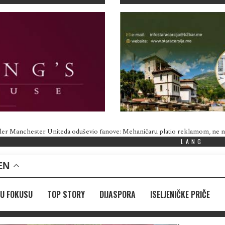
ler Manchester Uniteda oduševio fanove: Mehaničaru platio reklamom, ne
LANG
EN
U FOKUSU
TOP STORY
DIJASPORA
ISELJENIČKE PRIČE