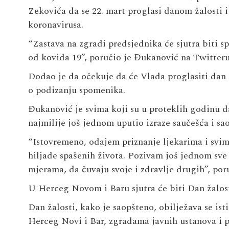
Zekovića da se 22. mart proglasi danom žalosti 
koronavirusa.
“Zastava na zgradi predsjednika će sjutra biti s
od kovida 19”, poručio je Đukanović na Twitteru
Dodao je da očekuje da će Vlada proglasiti dan ž
o podizanju spomenika.
Đukanović je svima koji su u proteklih godinu d
najmilije još jednom uputio izraze saučešća i sao
“Istovremeno, odajem priznanje ljekarima i svi
hiljade spašenih života. Pozivam još jednom sv
mjerama, da čuvaju svoje i zdravlje drugih”, por
U Herceg Novom i Baru sjutra će biti Dan žalosti
Dan žalosti, kako je saopšteno, obilježava se is
Herceg Novi i Bar, zgradama javnih ustanova i pr