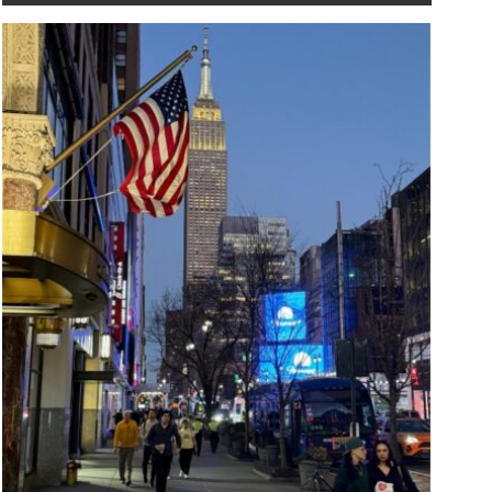
ramp uvodi ograničenje
Milatović povodom Da
rajanja studentskih,
državnosti: Najveća s
azmjenskih i novinarskih
Crne Gore su ljudi koji
iza u SAD
čine boljom
JULY 16, 2026
JULY 10, 2026
ored vremenskog
"Specijalni gosti prijem
graničenja viza, novo
su predsjednica Republ
ravilo donosi i dodatna
Slovenije Nataša Pirc 