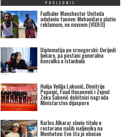
POSLEDNJE
Fudbaler Manchester Uniteda
oduševio fanove: Mehaničaru platio
reklamom, ne novcem (VIDEO)
Diplomatija po crnogorski: Uvrijedi
ljekare, pa postani generalna
konzulka u Istanbulu
Hulija Velilja Lakonić, Dimitrije
Popović, Fuad Hasanović i Zejnel
Zeka Šabović dobitnici nagrada
Ministarstva dijaspore
Karlos Alkaraz slavio titulu u
restoranu naših iseljenika na
Menhetnu: Evo šta je obećao