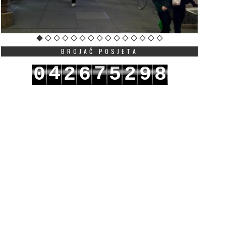
graničenja za međunarodne
predsjednik Republike
tudente, uključujući kraći ...
Hrvatske Zor...
Više
iše
BROJAČ POSJETA
4
7
0
2
6
5
2
9
8
5
8
1
3
7
6
3
0
9