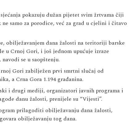
sjećanja pokazuju dužan pijetet svim žrtvama čiji
ne samo za porodice, već za grad u cjelini i čitavo
, obilježavanjem dana žalosti na teritoriji barske
le u Crnoj Gori, i još jednom upućuje izraze
 navodi se u saopštenju.
rnoj Gori zabilježen prvi smrtni slučaj od
ika, a Crna Gora 1.194 građanina.
ski i drugi mediji, organizatori javnih programa i
gode danu žalosti, prenijele su “Vijesti”.
rogram prilagoditi obilježavanju dana žalosti,
govara obilježavanju tog dana.