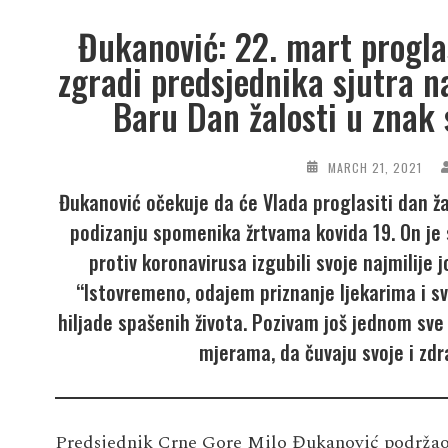
Đukanović: 22. mart proglas
zgradi predsjednika sjutra n
Baru Dan žalosti u znak 
MARCH 21, 2021
Đukanović očekuje da će Vlada proglasiti dan žal
podizanju spomenika žrtvama kovida 19. On je 
protiv koronavirusa izgubili svoje najmilije
“Istovremeno, odajem priznanje ljekarima i s
hiljade spašenih života. Pozivam još jednom s
mjerama, da čuvaju svoje i zdr
Predsjednik Crne Gore Milo Đukanović podržao je