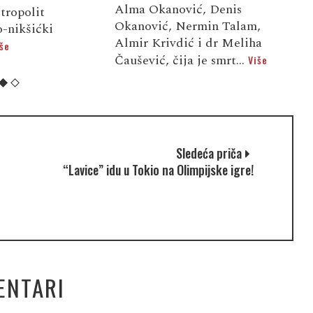
Alma Okanović, Denis
tropolit
o
Okanović, Nermin Talam,
-nikšićki
s
Almir Krivdić i dr Meliha
še
V
Čaušević, čija je smrt...
Više
Sledeća priča
“Lavice” idu u Tokio na Olimpijske igre!
ENTARI