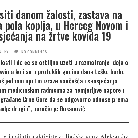
iti danom žalosti, zastava na
a pola koplja, u Herceg Novom i
sjećanja na žrtve kovida 19
NY
NO COMMENTS
osti i da će se ozbiljno uzeti u razmatranje ideja o
svima koji su u proteklih godinu dana teške borbe
 još jednom uputio izraze saučešća i saosjećanja.
vim medicinskim radnicima za nemjerljive napore i
ve građane Crne Gore da se odgovorno odnose prema
avlje drugih”, poručio je Đukanović
 inicijativu aktiviste za ljudska prava Aleksandra