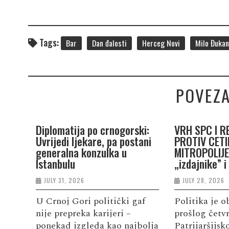
Tags:
Bar
Dan đalosti
Herceg Novi
Milo Đukan
POVEZA
Diplomatija po crnogorski:
VRH SPC I R
Uvrijedi ljekare, pa postani
PROTIV CETI
generalna konzulka u
MITROPOLIJE:
Istanbulu
„izdajnike” i
JULY 31, 2026
JULY 28, 2026
U Crnoj Gori politički gaf
Politika je o
nije prepreka karijeri –
prošlog četv
ponekad izgleda kao najbolja
Patrijaršijs