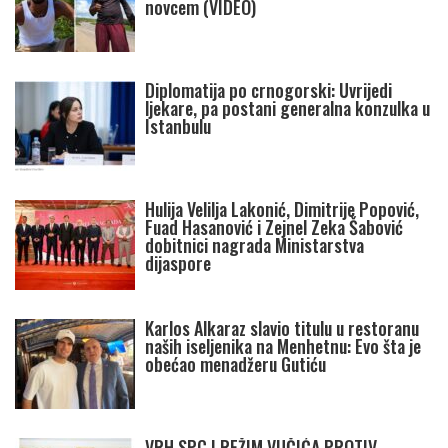
novcem (VIDEO)
Diplomatija po crnogorski: Uvrijedi
ljekare, pa postani generalna konzulka u
Istanbulu
Hulija Velilja Lakonić, Dimitrije Popović,
Fuad Hasanović i Zejnel Zeka Šabović
dobitnici nagrada Ministarstva
dijaspore
Karlos Alkaraz slavio titulu u restoranu
naših iseljenika na Menhetnu: Evo šta je
obećao menadžeru Gutiću
VRH SPC I REŽIM VUČIĆA PROTIV