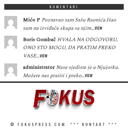
KOMENTARI
Mićo P
Poznavao sam Sašu Raonića.Išao
sam na izviđače skupa sa njim…
VIEW
Boris Gombač
HVALA NA ODGOVORU,
ONO STO MOGU, DA PRATIM PREKO
VASE…
VIEW
administrator
Nase sjediste je u Njujorku.
Možete nas pratiti i preko…
VIEW
© FOKUSPRESS.COM. ***
KONTAKT
***