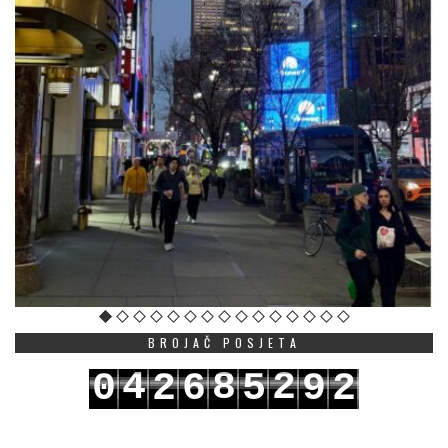
BROJAČ POSJETA
4
8
2
0
2
6
5
9
2
5
9
3
1
3
7
6
0
3