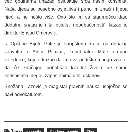
već godinama unazad osluškuje srca naših korisnika.
Naša djeca su posebno osjetljiva i puno im znači i lijepa
riječ, a ne nešto više. Ono što im sa sigurnošću daje
dodatnu snagu je i taj osjećaj neodbačenosti“, kazao je
direktor Ensad Omerović.
Iz Opštine Bijelo Polje je saopšteno da je na donaciji
zahvalio i Aldin Pilavac, koordinator Male grupne
zajednice, koji je kazao da im ova podrška mnogo znači i
da će značajno poboljšati kvalitet života ne samo
korisnicima, nego i zaposlenima u toj ustanovi.
Snežana Lazović je magistar pravnih nauka uspješno se
bavi advokaturom.
Tags:
donacija
Snežana Lazović
Tisa