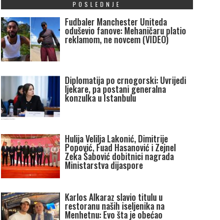
POSLEDNJE
Fudbaler Manchester Uniteda
oduševio fanove: Mehaničaru platio
reklamom, ne novcem (VIDEO)
Diplomatija po crnogorski: Uvrijedi
ljekare, pa postani generalna
konzulka u Istanbulu
Hulija Velilja Lakonić, Dimitrije
Popović, Fuad Hasanović i Zejnel
Zeka Šabović dobitnici nagrada
Ministarstva dijaspore
Karlos Alkaraz slavio titulu u
restoranu naših iseljenika na
Menhetnu: Evo šta je obećao