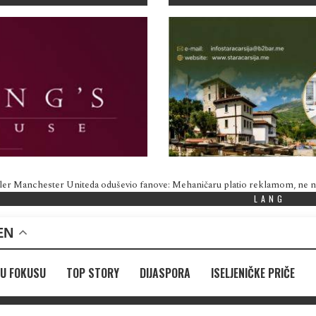
ler Manchester Uniteda oduševio fanove: Mehaničaru platio reklamom, ne
LANG
EN
U FOKUSU
TOP STORY
DIJASPORA
ISELJENIČKE PRIČE