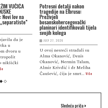
EŽIM VUČIĆA
Potresni detalji nakon
T
NJSKE
tragedije na Elbrusu:
t
 Novi lov na
Preživjeli
r
 „separatiste”
bosanskohercegovački
v
planinari identifikovali tijela
svojih kolega
bjavila da je
P
JULY 27, 2026
rtka u
o
U ovoj nesreći stradali su
kom dvoru u
p
Alma Okanović, Denis
tropolit
o
Okanović, Nermin Talam,
-nikšićki
s
Almir Krivdić i dr Meliha
še
V
Čaušević, čija je smrt...
Više
Sledeća priča