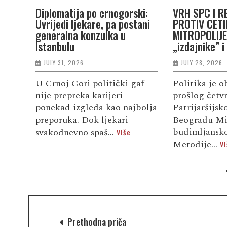
Diplomatija po crnogorski:
VRH SPC I R
Uvrijedi ljekare, pa postani
PROTIV CETI
generalna konzulka u
MITROPOLIJE:
Istanbulu
„izdajnike” i
JULY 31, 2026
JULY 28, 2026
U Crnoj Gori politički gaf
Politika je o
nije prepreka karijeri –
prošlog četv
ponekad izgleda kao najbolja
Patrijaršijs
preporuka. Dok ljekari
Beogradu Mi
budimljansko
svakodnevno spaš...
Više
Metodije...
Vi
Prethodna priča