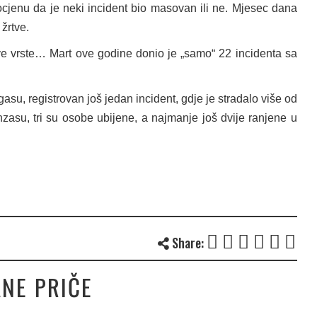
ocjenu da je neki incident bio masovan ili ne. Mjesec dana
žrtve.
ve vrste… Mart ove godine donio je „samo“ 22 incidenta sa
su, registrovan još jedan incident, gdje je stradalo više od
nzasu, tri su osobe ubijene, a najmanje još dvije ranjene u
Share:
NE PRIČE