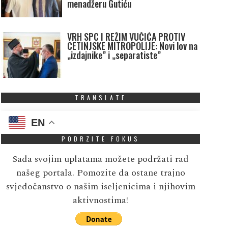
menadžeru Gutiću
VRH SPC I REŽIM VUČIĆA PROTIV
CETINJSKE MITROPOLIJE: Novi lov na
„izdajnike” i „separatiste”
TRANSLATE
EN
PODRZITE FOKUS
Sada svojim uplatama možete podržati rad
našeg portala. Pomozite da ostane trajno
svjedočanstvo o našim iseljenicima i njihovim
aktivnostima!