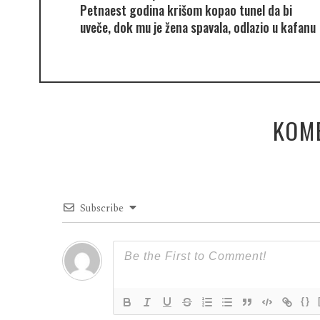
Petnaest godina krišom kopao tunel da bi
uveče, dok mu je žena spavala, odlazio u kafanu
KOM
Subscribe
{}