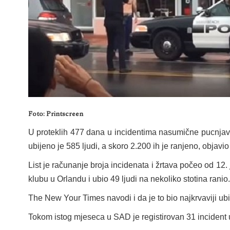
Foto: Printscreen
U proteklih 477 dana u incidentima nasumične pucnj
ubijeno je 585 ljudi, a skoro 2.200 ih je ranjeno, objav
List je računanje broja incidenata i žrtava počeo od 12
klubu u Orlandu i ubio 49 ljudi na nekoliko stotina ranio.
The New Your Times navodi i da je to bio najkrvaviji u
Tokom istog mjeseca u SAD je registirovan 31 incident u 