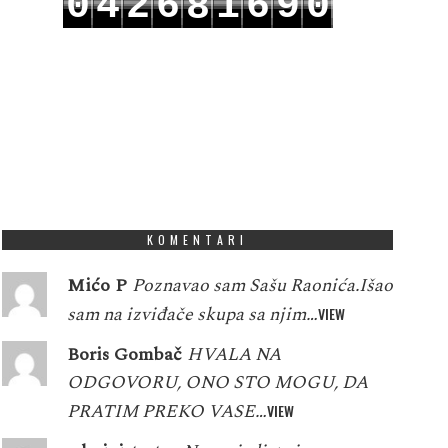
0
4
2
6
1
6
9
0
8
1
5
3
7
2
7
0
1
9
KOMENTARI
Mićo P
Poznavao sam Sašu Raonića.Išao
sam na izviđače skupa sa njim…
VIEW
Boris Gombač
HVALA NA
ODGOVORU, ONO STO MOGU, DA
PRATIM PREKO VASE…
VIEW