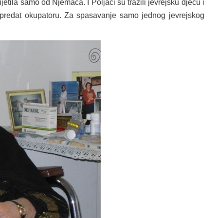
ijetila samo od Njemaca. I Poljaci su tražili jevrejsku djecu i
i predat okupatoru. Za spasavanje samo jednog jevrejskog