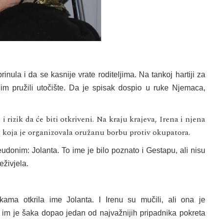
nula i da se kasnije vrate roditeljima. Na tankoj hartiji za
u im pružili utočište. Da je spisak dospio u ruke Njemaca,
 rizik da će biti otkriveni. Na kraju krajeva, Irena i njena
, koja je organizovala oružanu borbu protiv okupatora.
donim: Jolanta. To ime je bilo poznato i Gestapu, ali nisu
eživjela.
a otkrila ime Jolanta. I Irenu su mučili, ali ona je
a im je šaka dopao jedan od najvažnijih pripadnika pokreta