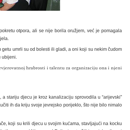
okretu otpora, ali se nije borila oružjem, već je pomagala
jela.
etu umrli su od bolesti ili gladi, a oni koji su nekim čudom
 ubijeni.
vjerovatnoj hrabrosti i talentu za organizaciju ona i njeni
a stariju djecu je kroz kanalizaciju sprovodila u “arijevski”
čiti ih da kriju svoje jevrejsko porijeklo, što nije bilo nimalo
če, koji su krili djecu u svojim kućama, stavljajući na kocku