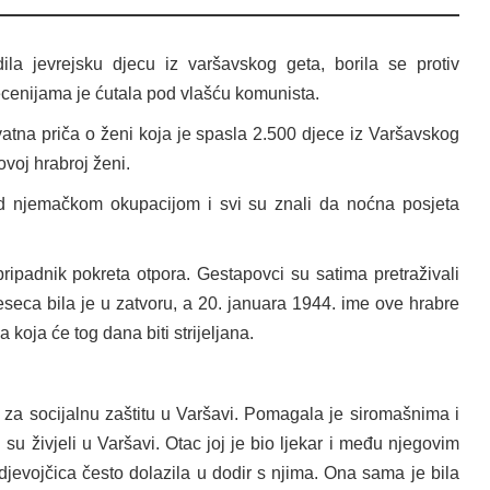
ila jevrejsku djecu iz varšavskog geta, borila se protiv
ecenijama je ćutala pod vlašću komunista.
ovatna priča o ženi koja je spasla 2.500 djece iz Varšavskog
ovoj hrabroj ženi.
od njemačkom okupacijom i svi su znali da noćna posjeta
ripadnik pokreta otpora. Gestapovci su satima pretraživali
eseca bila je u zatvoru, a 20. januara 1944. ime ove hrabre
koja će tog dana biti strijeljana.
u za socijalnu zaštitu u Varšavi. Pomagala je siromašnima i
su živjeli u Varšavi. Otac joj je bio ljekar i među njegovim
djevojčica često dolazila u dodir s njima. Ona sama je bila