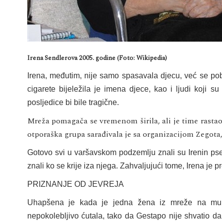
Irena Sendlerova 2005. godine (Foto: Wikipedia)
Irena, međutim, nije samo spasavala djecu, već se pobri
cigarete bijeležila je imena djece, kao i ljudi koji s
posljedice bi bile tragične.
Mreža pomagača se vremenom širila, ali je time rastao i
otporaška grupa sarađivala je sa organizacijom Zegota
Gotovo svi u varšavskom podzemlju znali su Irenin pseu
znali ko se krije iza njega. Zahvaljujući tome, Irena je pr
PRIZNANJE OD JEVREJA
Uhapšena je kada je jedna žena iz mreže na mukam
nepokolebljivo ćutala, tako da Gestapo nije shvatio d