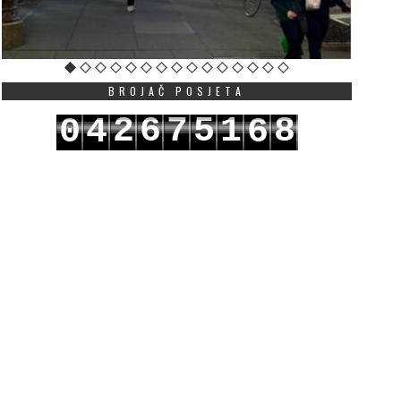
BROJAČ POSJETA
2
6
7
5
1
8
0
4
6
3
7
8
6
2
9
1
5
7