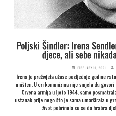
Poljski Šindler: Irena Sendle
djece, ali sebe nikad
FEBRUARY 19, 2021
Irena je preživjela užase posljednje godine rat
uništen. U eri komunizma nije smjela da govori 
Crvena armija u ljeto 1944. samo posmatrala
ustanak prije nego što je sama umarširala u gra
život pobrinula su se da hrabra dj