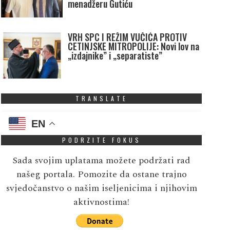
menadžeru Gutiću
VRH SPC I REŽIM VUČIĆA PROTIV
CETINJSKE MITROPOLIJE: Novi lov na
„izdajnike” i „separatiste”
TRANSLATE
EN
PODRZITE FOKUS
Sada svojim uplatama možete podržati rad
našeg portala. Pomozite da ostane trajno
svjedočanstvo o našim iseljenicima i njihovim
aktivnostima!