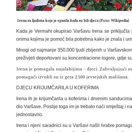
Irena sa ljudima koje je spasila kada su bili djeca (Foto: Wikipedia)
Kada je Vermaht okupirao Varšavu Irena se priključla p
onima kojima je pomoć bila potrebna kako je znala i um
Mnogi od najmanje 350.000 ljudi zbijenih u Varšavskom g
preživjeli deportovani su koncentracione logore, gdje su
Irena je pomagala najslabijima – djeci. Zahvaljujući ne
pomagači izvukli su iz geta 2.500 jevrejskih mališana.
DJECU KRIJUMČARILA U KOFERIMA
Irena ih je krijumčarila u koferima i drvenim sanducima, 
dio Varšave. Poslije toga im je trebalo naći smještaj i nau
jednostavno.
Irena i njeni saradnici su u Varšavi našli hrabre pomaga