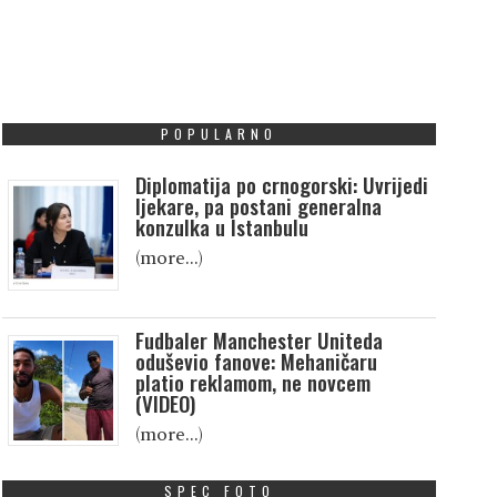
POPULARNO
Diplomatija po crnogorski: Uvrijedi
ljekare, pa postani generalna
konzulka u Istanbulu
(more…)
Fudbaler Manchester Uniteda
oduševio fanove: Mehaničaru
platio reklamom, ne novcem
(VIDEO)
(more…)
SPEC FOTO