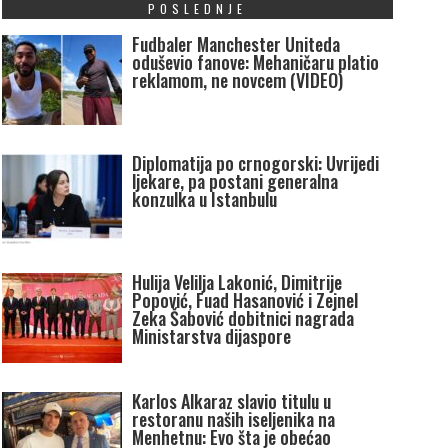
POSLEDNJE
Fudbaler Manchester Uniteda
oduševio fanove: Mehaničaru platio
reklamom, ne novcem (VIDEO)
Diplomatija po crnogorski: Uvrijedi
ljekare, pa postani generalna
konzulka u Istanbulu
Hulija Velilja Lakonić, Dimitrije
Popović, Fuad Hasanović i Zejnel
Zeka Šabović dobitnici nagrada
Ministarstva dijaspore
Karlos Alkaraz slavio titulu u
restoranu naših iseljenika na
Menhetnu: Evo šta je obećao