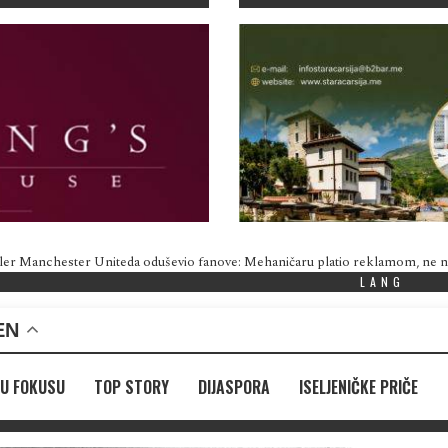
ler Manchester Uniteda oduševio fanove: Mehaničaru platio reklamom, ne
LANG
EN
U FOKUSU
TOP STORY
DIJASPORA
ISELJENIČKE PRIČE