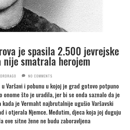
rova je spasila 2.500 jevrejske
a nije smatrala herojem
DRDRAGO
NO COMMENTS
a u Varšavi i pobunu u kojoj je grad gotovo potpuno
o onome što je uradila, jer bi se onda saznalo da je
 kada je Vermaht najbrutalnije ugušio Varšavski
d i otjerala Njemce. Međutim, djeca koja joj duguju
ela ove sitne žene ne budu zaboravljena