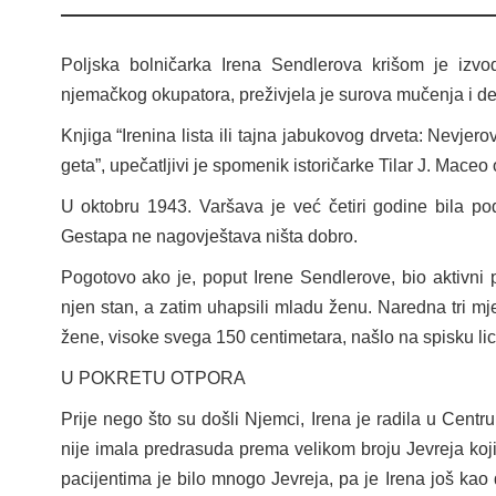
Poljska bolničarka Irena Sendlerova krišom je izvod
njemačkog okupatora, preživjela je surova mučenja i d
Knjiga “Irenina lista ili tajna jabukovog drveta: Nevjer
geta”, upečatljivi je spomenik istoričarke Tilar J. Maceo 
U oktobru 1943. Varšava je već četiri godine bila p
Gestapa ne nagovještava ništa dobro.
Pogotovo ako je, poput Irene Sendlerove, bio aktivni p
njen stan, a zatim uhapsili mladu ženu. Naredna tri mj
žene, visoke svega 150 centimetara, našlo na spisku lica 
U POKRETU OTPORA
Prije nego što su došli Njemci, Irena je radila u Centr
nije imala predrasuda prema velikom broju Jevreja koji 
pacijentima je bilo mnogo Jevreja, pa je Irena još kao 