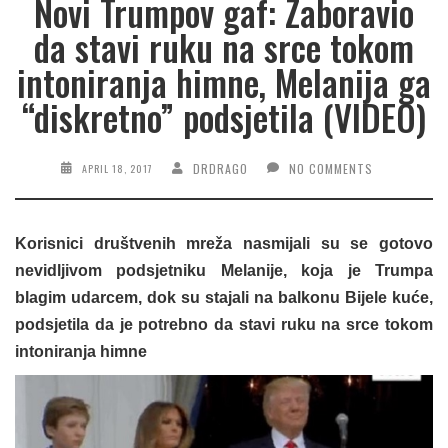
Novi Trumpov gaf: Zaboravio
da stavi ruku na srce tokom
intoniranja himne, Melanija ga
“diskretno” podsjetila (VIDEO)
DRDRAGO
NO COMMENTS
APRIL 18, 2017
Korisnici društvenih mreža nasmijali su se gotovo
nevidljivom podsjetniku Melanije, koja je Trumpa
blagim udarcem, dok su stajali na balkonu Bijele kuće,
podsjetila da je potrebno da stavi ruku na srce tokom
intoniranja himne