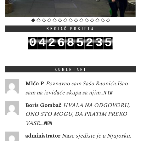
BROJAČ POSJETA
0
8
3
4
2
6
5
2
5
1
9
4
5
3
7
6
3
6
KOMENTARI
Mićo P
Poznavao sam Sašu Raonića.Išao
sam na izviđače skupa sa njim…
VIEW
Boris Gombač
HVALA NA ODGOVORU,
ONO STO MOGU, DA PRATIM PREKO
VASE…
VIEW
administrator
Nase sjediste je u Njujorku.