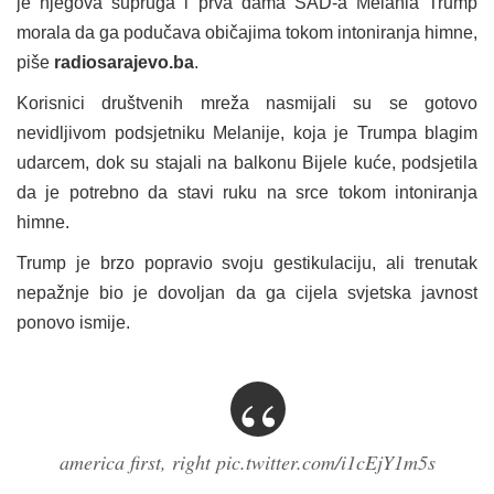
je njegova supruga i prva dama SAD-a Melania Trump
morala da ga podučava običajima tokom intoniranja himne,
piše
radiosarajevo.ba
.
Korisnici društvenih mreža nasmijali su se gotovo
nevidljivom podsjetniku Melanije, koja je Trumpa blagim
udarcem, dok su stajali na balkonu Bijele kuće, podsjetila
da je potrebno da stavi ruku na srce tokom intoniranja
himne.
Trump je brzo popravio svoju gestikulaciju, ali trenutak
nepažnje bio je dovoljan da ga cijela svjetska javnost
ponovo ismije.
america first, right
pic.twitter.com/i1cEjY1m5s