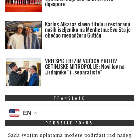
dijaspore
Karlos Alkaraz slavio titulu u restoranu
naših iseljenika na Menhetnu: Evo šta je
obećao menadžeru Gutiću
VRH SPC I REŽIM VUČIĆA PROTIV
CETINJSKE MITROPOLIJE: Novi lov na
„izdajnike” i „separatiste”
TRANSLATE
EN
PODRZITE FOKUS
Sada svojim uplatama možete podržati rad našeg