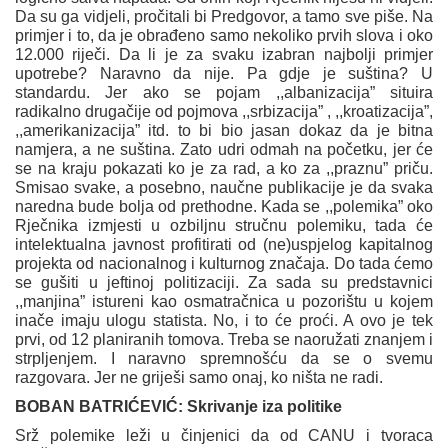
Da su ga vidjeli, pročitali bi Predgovor, a tamo sve piše. Na
primjer i to, da je obrađeno samo nekoliko prvih slova i oko
12.000 riječi. Da li je za svaku izabran najbolji primjer
upotrebe? Naravno da nije. Pa gdje je suština? U
standardu. Jer ako se pojam ,,albanizacija” situira
radikalno drugačije od pojmova ,,srbizacija” , ,,kroatizacija”,
,,amerikanizacija” itd. to bi bio jasan dokaz da je bitna
namjera, a ne suština. Zato udri odmah na početku, jer će
se na kraju pokazati ko je za rad, a ko za ,,praznu” priču.
Smisao svake, a posebno, naučne publikacije je da svaka
naredna bude bolja od prethodne. Kada se ,,polemika” oko
Rječnika izmjesti u ozbiljnu stručnu polemiku, tada će
intelektualna javnost profitirati od (ne)uspjelog kapitalnog
projekta od nacionalnog i kulturnog značaja. Do tada ćemo
se gušiti u jeftinoj politizaciji. Za sada su predstavnici
,,manjina” istureni kao osmatračnica u pozorištu u kojem
inače imaju ulogu statista. No, i to će proći. A ovo je tek
prvi, od 12 planiranih tomova. Treba se naoružati znanjem i
strpljenjem. I naravno spremnošću da se o svemu
razgovara. Jer ne griješi samo onaj, ko ništa ne radi.
BOBAN BATRIĆEVIĆ:
Skrivanje iza politike
Srž polemike leži u činjenici da od CANU i tvoraca