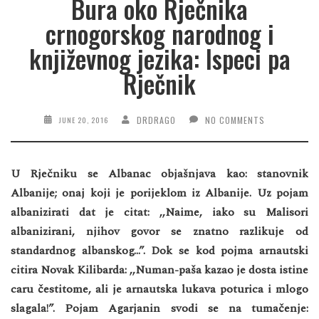
Bura oko Rječnika
crnogorskog narodnog i
književnog jezika: Ispeci pa
Rječnik
DRDRAGO
NO COMMENTS
JUNE 20, 2016
U Rječniku se Albanac objašnjava kao: stanovnik
Albanije; onaj koji je porijeklom iz Albanije. Uz pojam
albanizirati dat je citat: ,,Naime, iako su Malisori
albanizirani, njihov govor se znatno razlikuje od
standardnog albanskog…”. Dok se kod pojma arnautski
citira Novak Kilibarda: ,,Numan-paša kazao je dosta istine
caru čestitome, ali je arnautska lukava poturica i mlogo
slagala!”. Pojam Agarjanin svodi se na tumačenje: