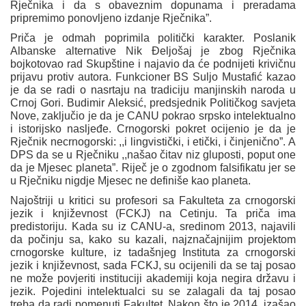
Rječnika i da s obaveznim dopunama i preradama
pripremimo ponovljeno izdanje Rječnika”.
Priča je odmah poprimila politički karakter. Poslanik
Albanske alternative Nik Đeljošaj je zbog Rječnika
bojkotovao rad Skupštine i najavio da će podnijeti krivičnu
prijavu protiv autora. Funkcioner BS Suljo Mustafić kazao
je da se radi o nasrtaju na tradiciju manjinskih naroda u
Crnoj Gori. Budimir Aleksić, predsjednik Političkog savjeta
Nove, zaključio je da je CANU pokrao srpsko intelektualno
i istorijsko nasljeđe. Crnogorski pokret ocijenio je da je
Rječnik necrnogorski: ,,i lingvistički, i etički, i činjenično”. A
DPS da se u Rječniku ,,našao čitav niz gluposti, poput one
da je Mjesec planeta”. Riječ je o zgodnom falsifikatu jer se
u Rječniku nigdje Mjesec ne definiše kao planeta.
Najoštriji u kritici su profesori sa Fakulteta za crnogorski
jezik i književnost (FCKJ) na Cetinju. Ta priča ima
predistoriju. Kada su iz CANU-a, sredinom 2013, najavili
da počinju sa, kako su kazali, najznačajnijim projektom
crnogorske kulture, iz tadašnjeg Instituta za crnogorski
jezik i književnost, sada FCKJ, su ocijenili da se taj posao
ne može povjeriti instituciji akademiji koja negira državu i
jezik. Pojedini intelektualci su se zalagali da taj posao
treba da radi pomenuti Fakultet. Nakon što je 2014. izašao