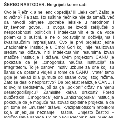
ŠERBO RASTODER:
Ne griješi ko ne radi
Ovo je Rječnik, a ne ,,enciklopedija” ili ,,leksikon”. Zašto je
to važno? Pa zato, što suština rječnika nije da tumači, već
da navodi primjere upotrebe leksike u narodnom i
književnom govoru. Iz ovoga se izvodi zaključak o
nesposobnosti političkih i intelektualnih elita da vode
polemiku o suštini, a ne o proizvoljnim doživljajima i
kvazinaučnim impresijama. Ovo je prvi projekat jedne
,,nacionalne” institucije u Crnoj Gori koji nije realizovan
sredstvima države, niti intelektualnim resursima izvan
matične institucije i države. Ovim projektom CANU je
pokazala da je ,,crnogorska naučna institucija” sa
integritetom. To je osnovni motiv uzbune za one koji su
šansu da opstanu vidjeli u tome da CANU ,,vrate” tamo
gdje je nekad bila gurnuta od strane ovog istog režima.
Zato se desilo neoprostivo? Da projekat realizuje CANU, i
to svojim sredstvima, još da ga ,,pokloni” državi na njenu
desetogodišnjicu? Zamislite kakva drskost? Pored
budžetskih ,,Crnogoraca” jedna ,,anticrnogorska” institucija
pokazuje da je moguće realizovati kapitalne projekte, a da
pri tome ne ,,muzete” državu, kvazipatriotskom retorikom
koja uhljebljuje neznanje i taštinu. Umjesto čestitki –
logično salva napada. Od onih koji Rječnik nijesu ni vidjeli.