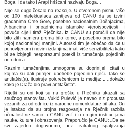
Boga, i da tako i Arapi hrišćani nazivaju Boga…
Nije se dugo čekalo na reakcije. U otvorenom pismu više
od 100 intelektualaca zahtijeva od CANU da se izvini
građanima Crne Gore, posebno nacionalnim Bošnjacima,
Albancima i pripadnicima islamske vjeroispovijesti, i
povuče cijeli tiraž Rječnika. Iz CANU su poručili da nije
bilo zlih namjera prema bilo kome, a posebno prema bilo
kojoj nacionalnoj manjini. Autorski tim je obećao da će u
ponovljenom i novim izdanjima imati više senzibiliteta kako
bi se izbjegli nesporazumi potekli iz tumačenja pojedinih
odrednica.
Raznim tumačenjima umnogome su doprinijeli citati u
kojima su dati primjeri upotrebe pojedinih riječi. Tako se
antifašist(a), ilustruje polurečenicom iz medija: ,,…dokažu
kako je Draža bio pravi antifašista”.
Rijetki su oni koji su na greške u Rječniku ukazali sa
stručnog stanovišta. Vukić Pulević je naveo niz propusta
vezanih za odrednice iz narodne nomenklature biljaka. On
je istakao da su brojna reagovanja na Rječnik razbila
učmalost ne samo u CANU već i u drugim institucijama
nauke, kulture i obrazovanja. Preporučio je CANU: ,,Da se
svi zajedno dogovorimo, bez teatralnog spaljivanja