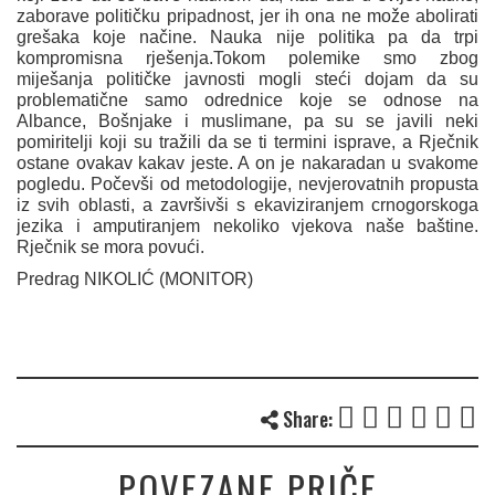
zaborave političku pripadnost, jer ih ona ne može abolirati
grešaka koje načine. Nauka nije politika pa da trpi
kompromisna rješenja.Tokom polemike smo zbog
miješanja političke javnosti mogli steći dojam da su
problematične samo odrednice koje se odnose na
Albance, Bošnjake i muslimane, pa su se javili neki
pomiritelji koji su tražili da se ti termini isprave, a Rječnik
ostane ovakav kakav jeste. A on je nakaradan u svakome
pogledu. Počevši od metodologije, nevjerovatnih propusta
iz svih oblasti, a završivši s ekaviziranjem crnogorskoga
jezika i amputiranjem nekoliko vjekova naše baštine.
Rječnik se mora povući.
Predrag NIKOLIĆ
(MONITOR)
Share:
POVEZANE PRIČE