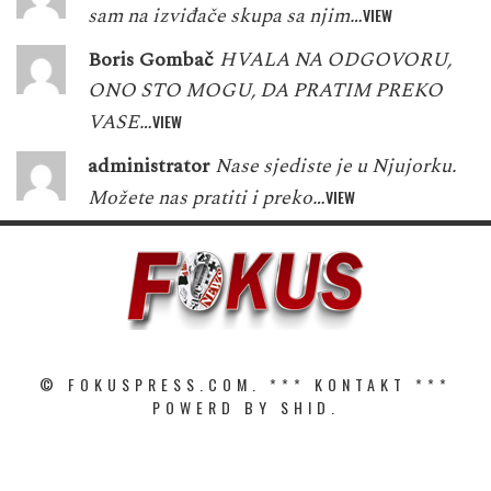
sam na izviđače skupa sa njim…
VIEW
Boris Gombač
HVALA NA ODGOVORU,
ONO STO MOGU, DA PRATIM PREKO
VASE…
VIEW
administrator
Nase sjediste je u Njujorku.
Možete nas pratiti i preko…
VIEW
© FOKUSPRESS.COM. ***
KONTAKT
***
POWERD BY SHID.