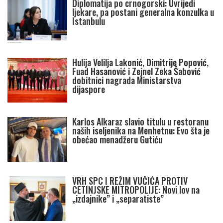
Diplomatija po crnogorski: Uvrijedi
ljekare, pa postani generalna konzulka u
Istanbulu
Hulija Velilja Lakonić, Dimitrije Popović,
Fuad Hasanović i Zejnel Zeka Šabović
dobitnici nagrada Ministarstva
dijaspore
Karlos Alkaraz slavio titulu u restoranu
naših iseljenika na Menhetnu: Evo šta je
obećao menadžeru Gutiću
VRH SPC I REŽIM VUČIĆA PROTIV
CETINJSKE MITROPOLIJE: Novi lov na
„izdajnike” i „separatiste”