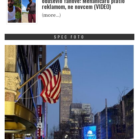
oduševio fanove: Mehaničaru platio
reklamom, ne novcem (VIDEO)
(more…)
SPEC FOTO