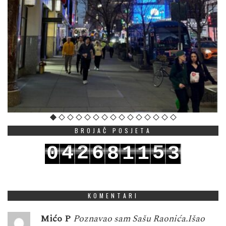
BROJAČ POSJETA
4
2
6
5
0
8
1
1
3
5
3
7
6
1
9
2
2
4
KOMENTARI
Mićo P
Poznavao sam Sašu Raonića.Išao