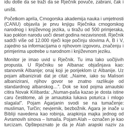
idu dotle da se traži da se Rječnik povuče, zabrani, čak i
uništi.
Početkom aprila, Crnogorska akademija nauka i umjetnosti
(CANU) objavila je prvu knjigu Rječnika crnogorskog
narodnog i književnog jezika, u tiražu od 500 primjeraka,
kao poklon narodu uoči deset godina nezavisnosti. Rječnik
sadrži više od 12.000 riječi koje počinju slovima A, B i V,
zajedno sa informacijama o njihovom izgovoru, značenju i
primjerima upotrebe u narodnom i književnom jeziku.
Monitor je imao uvid u Rječnik. Tu ima lako uočljivih
propusta. U Rječniku se Albanac objašnjava kao:
stanovnik Albanije; onaj koji je porijeklom iz Albanije. Uz
pojam albanizirati dat je citat: ,,Naime, iako su Malisori
albanizirani, njihov govor se znatno razlikuje od
standardnog albanskog…”. Dok se kod pojma arnautski
citira Novak Kilibarda: ,,Numan-paša kazao je dosta istine
caru čestitome, ali je arnautska lukava poturica i mlogo
slagala!”. Pojam Agarjanin svodi se na tumačenje:
musliman, Turčin; nevjernik, bezbožnik. Agara je inače u
Bibliji navedena kao robinja, arapkinja majka jednog od
Avramovih sinova – Ismaila. Pojam Alah – označen je kao
turcizam. Opštepoznato je da je Alah arapski naziv za