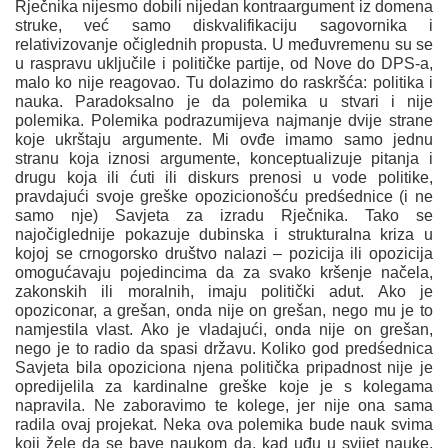
Rječnika nijesmo dobili nijedan kontraargument iz domena
struke, već samo diskvalifikaciju sagovornika i
relativizovanje očiglednih propusta. U međuvremenu su se
u raspravu uključile i političke partije, od Nove do DPS-a,
malo ko nije reagovao. Tu dolazimo do raskršća: politika i
nauka. Paradoksalno je da polemika u stvari i nije
polemika. Polemika podrazumijeva najmanje dvije strane
koje ukrštaju argumente. Mi ovđe imamo samo jednu
stranu koja iznosi argumente, konceptualizuje pitanja i
drugu koja ili ćuti ili diskurs prenosi u vode politike,
pravdajući svoje greške opozicionošću predśednice (i ne
samo nje) Savjeta za izradu Rječnika. Tako se
najočiglednije pokazuje dubinska i strukturalna kriza u
kojoj se crnogorsko društvo nalazi – pozicija ili opozicija
omogućavaju pojedincima da za svako kršenje načela,
zakonskih ili moralnih, imaju politički adut. Ako je
opoziconar, a grešan, onda nije on grešan, nego mu je to
namjestila vlast. Ako je vladajući, onda nije on grešan,
nego je to radio da spasi državu. Koliko god predśednica
Savjeta bila opoziciona njena politička pripadnost nije je
opredijelila za kardinalne greške koje je s kolegama
napravila. Ne zaboravimo te kolege, jer nije ona sama
radila ovaj projekat. Neka ova polemika bude nauk svima
koji žele da se bave naukom da, kad uđu u svijet nauke,