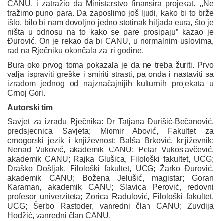
CANU, i zatražio da Ministarstvo finansira projekat. ,,Ne
tražimo puno para. Da zaposlimo još ljudi, kako bi to brže
išlo, bilo bi nam dovoljno jedno stotinak hiljada eura, što je
ništa u odnosu na to kako se pare prosipaju” kazao je
Đurović. On je rekao da bi CANU, u normalnim uslovima,
rad na Rječniku okončala za tri godine.
Bura oko prvog toma pokazala je da ne treba žuriti. Prvo
valja ispraviti greške i smiriti strasti, pa onda i nastaviti sa
izradom jednog od najznačajnijih kulturnih projekata u
Crnoj Gori.
Autorski tim
Savjet za izradu Rječnika: Dr Tatjana Đurišić-Bečanović,
predsjednica Savjeta; Miomir Abović, Fakultet za
crnogorski jezik i književnost: Balša Brković, književnik;
Nenad Vuković, akademik CANU; Petar Vukoslavčević,
akademik CANU; Rajka Glušica, Filološki fakultet, UCG;
Draško Došljak, Filološki fakultet, UCG; Žarko Đurović,
akademik CANU; Božena Jelušić, magistar; Goran
Karaman, akademik CANU; Slavica Perović, redovni
profesor univerziteta; Zorica Radulović, Filološki fakultet,
UCG; Šerbo Rastoder, vanredni član CANU; Zuvdija
Hodžić, vanredni član CANU.