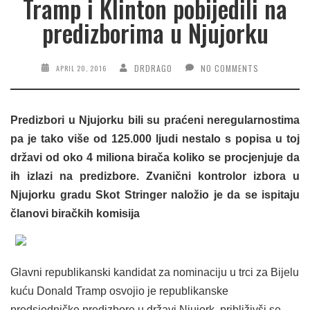
Tramp i Klinton pobijedili na
predizborima u Njujorku
DRDRAGO
NO COMMENTS
APRIL 20, 2016
Predizbori u Njujorku bili su praćeni neregularnostima
pa je tako više od 125.000 ljudi nestalo s popisa u toj
državi od oko 4 miliona birača koliko se procjenjuje da
ih izlazi na predizbore.
Zvanični kontrolor izbora u
Njujorku gradu Skot Stringer naložio je da se ispitaju
članovi biračkih komisija
Glavni republikanski kandidat za nominaciju u trci za Bijelu
kuću Donald Tramp osvojio je republikanske
predsjedničke predizbore u državi Njujork, približivši se