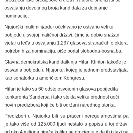
osvajanju dovoljnog broja kandidata za dobijanje
nominacije.
Njujorški multimilijarder očekivano je ostvario veliku
pobjedu u svojoj matičnoj državi, čime je dobio snažan
vjetar u leđa u osvajanju 1.237 glasova stranačkih elektora
potrebnih za nominaciju, piše portal
slobodna-bosna.ba
.
Glavna demokratska kandidatkinja Hilari Klinton takođe je
ostvarila pobjedu u Njujorku, kojeg je jednom predstavljala
kao senatorka u američkom Kongresu.
Hilari je tako sa 60 odsto osvojenih glasova pobijedila
konkurenta Sandersa i tako stekla veliku prednost uoči
novih predizbora koji će biti održani narednog utorka.
Predizbori u Njujorku bili su praćeni neregularnostima pa
je tako više od 125.000 ljudi nestalo s popisa u toj državi
od oko 4 miliona birača koliko se procjenjuje da ih izlazi na