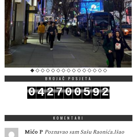
BROJAČ POSJETA
0
2
7
0
0
5
2
4
9
1
3
8
1
1
6
3
5
0
KOMENTARI
Mićo P
Poznavao sam Sašu Raonića.Išao