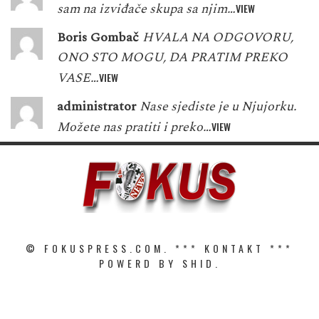
sam na izviđače skupa sa njim…
VIEW
Boris Gombač
HVALA NA ODGOVORU,
ONO STO MOGU, DA PRATIM PREKO
VASE…
VIEW
administrator
Nase sjediste je u Njujorku.
Možete nas pratiti i preko…
VIEW
© FOKUSPRESS.COM. ***
KONTAKT
***
POWERD BY SHID.