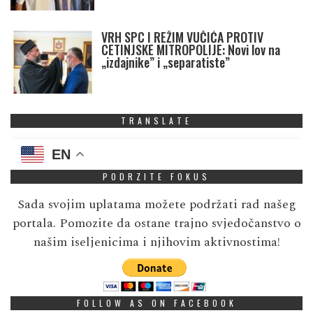
VRH SPC I REŽIM VUČIĆA PROTIV
CETINJSKE MITROPOLIJE: Novi lov na
„izdajnike” i „separatiste”
TRANSLATE
EN
PODRZITE FOKUS
Sada svojim uplatama možete podržati rad našeg
portala. Pomozite da ostane trajno svjedočanstvo o
našim iseljenicima i njihovim aktivnostima!
FOLLOW AS ON FACEBOOK