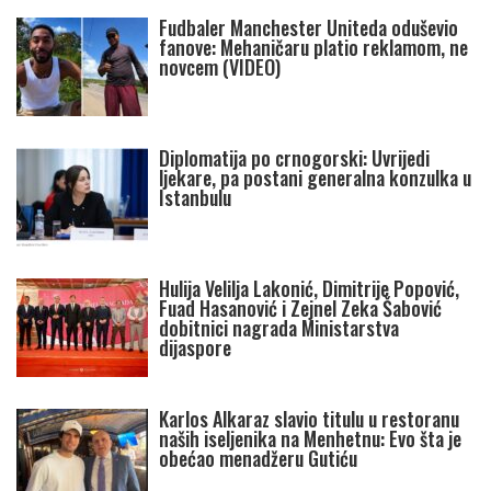
Fudbaler Manchester Uniteda oduševio
fanove: Mehaničaru platio reklamom, ne
novcem (VIDEO)
Diplomatija po crnogorski: Uvrijedi
ljekare, pa postani generalna konzulka u
Istanbulu
Hulija Velilja Lakonić, Dimitrije Popović,
Fuad Hasanović i Zejnel Zeka Šabović
dobitnici nagrada Ministarstva
dijaspore
Karlos Alkaraz slavio titulu u restoranu
naših iseljenika na Menhetnu: Evo šta je
obećao menadžeru Gutiću