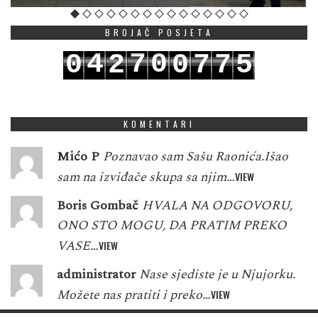
BROJAČ POSJETA
4
7
0
0
2
0
7
7
5
5
8
1
1
3
1
8
8
6
KOMENTARI
Mićo P
Poznavao sam Sašu Raonića.Išao
sam na izviđače skupa sa njim…
VIEW
Boris Gombač
HVALA NA ODGOVORU,
ONO STO MOGU, DA PRATIM PREKO
VASE…
VIEW
administrator
Nase sjediste je u Njujorku.
Možete nas pratiti i preko…
VIEW