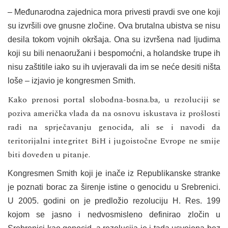
– Međunarodna zajednica mora privesti pravdi sve one koji
su izvršili ove gnusne zločine. Ova brutalna ubistva se nisu
desila tokom vojnih okršaja. Ona su izvršena nad ljudima
koji su bili nenaoružani i bespomoćni, a holandske trupe ih
nisu zaštitile iako su ih uvjeravali da im se neće desiti ništa
loše – izjavio je kongresmen Smith.
Kako prenosi
portal slobodna-bosna.ba
, u rezoluciji se
poziva američka vlada da na osnovu iskustava iz prošlosti
radi na sprječavanju genocida, ali se i navodi da
teritorijalni integritet BiH i jugoistočne Evrope ne smije
biti doveden u pitanje.
Kongresmen Smith koji je inače iz Republikanske stranke
je poznati borac za širenje istine o genocidu u Srebrenici.
U 2005. godini on je predložio rezoluciju H. Res. 199
kojom se jasno i nedvosmisleno definirao zločin u