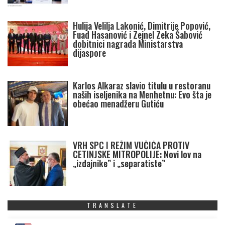
Hulija Velilja Lakonić, Dimitrije Popović,
Fuad Hasanović i Zejnel Zeka Šabović
dobitnici nagrada Ministarstva
dijaspore
Karlos Alkaraz slavio titulu u restoranu
naših iseljenika na Menhetnu: Evo šta je
obećao menadžeru Gutiću
VRH SPC I REŽIM VUČIĆA PROTIV
CETINJSKE MITROPOLIJE: Novi lov na
„izdajnike” i „separatiste”
TRANSLATE