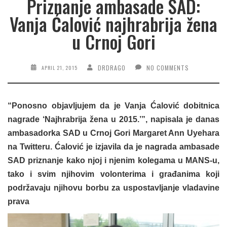
Priznanje ambasade SAD:
Vanja Ćalović najhrabrija žena
u Crnoj Gori
DRDRAGO
NO COMMENTS
APRIL 21, 2015
“Ponosno objavljujem da je Vanja Ćalović dobitnica
nagrade ‘Najhrabrija žena u 2015.’”, napisala je danas
a
mbasadorka SAD u Crnoj Gori Margaret Ann Uyehara
na Twitteru. Ćalović je izjavila da
je nagrada ambasade
SAD priznanje kako njoj i njenim kolegama u MANS-u,
tako i svim njihovim volonterima i građanima koji
podržavaju njihovu borbu za uspostavljanje vladavine
prava