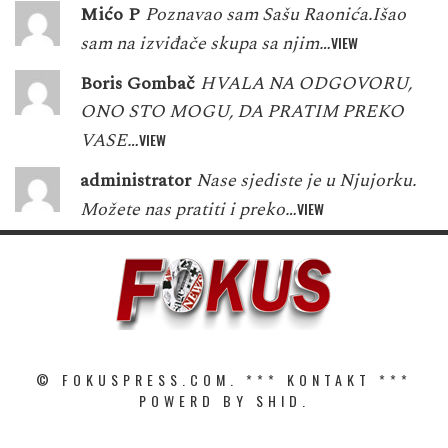
Mićo P
Poznavao sam Sašu Raonića.Išao
sam na izviđače skupa sa njim…
VIEW
Boris Gombač
HVALA NA ODGOVORU,
ONO STO MOGU, DA PRATIM PREKO
VASE…
VIEW
administrator
Nase sjediste je u Njujorku.
Možete nas pratiti i preko…
VIEW
© FOKUSPRESS.COM. ***
KONTAKT
***
POWERD BY SHID.