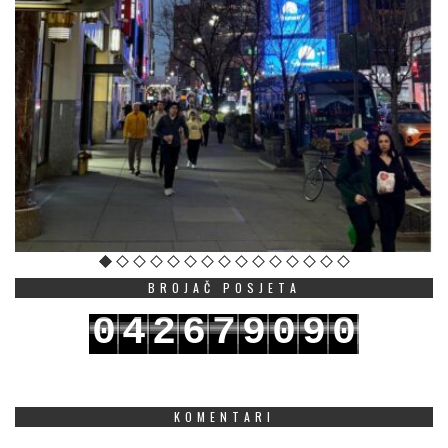
BROJAČ POSJETA
0
4
2
6
7
9
0
9
0
1
5
3
7
8
0
1
0
1
KOMENTARI