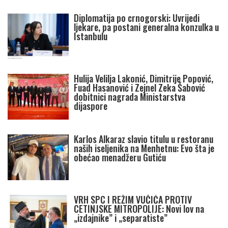
Diplomatija po crnogorski: Uvrijedi
ljekare, pa postani generalna konzulka u
Istanbulu
Hulija Velilja Lakonić, Dimitrije Popović,
Fuad Hasanović i Zejnel Zeka Šabović
dobitnici nagrada Ministarstva
dijaspore
Karlos Alkaraz slavio titulu u restoranu
naših iseljenika na Menhetnu: Evo šta je
obećao menadžeru Gutiću
VRH SPC I REŽIM VUČIĆA PROTIV
CETINJSKE MITROPOLIJE: Novi lov na
„izdajnike” i „separatiste”