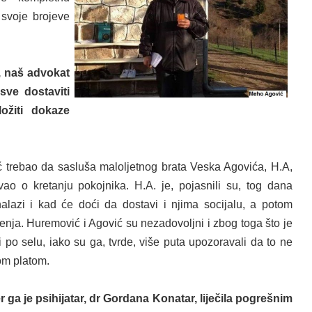
svoje brojeve
, naš advokat
ve dostaviti
ožiti dokaze
ć trebao da sasluša maloljetnog brata Veska Agovića, H.A,
vao o kretanju pokojnika. H.A. je, pojasnili su, tog dana
lazi i kad će doći da dostavi i njima socijalu, a potom
enja. Huremović i Agović su nezadovoljni i zbog toga što je
po selu, iako su ga, tvrde, više puta upozoravali da to ne
om platom.
er ga je
psihijatar,
dr Gordana Konatar, liječila pogrešnim