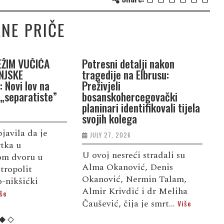
NE PRIČE
EŽIM VUČIĆA
Potresni detalji nakon
T
NJSKE
tragedije na Elbrusu:
t
 Novi lov na
Preživjeli
r
 „separatiste”
bosanskohercegovački
v
planinari identifikovali tijela
svojih kolega
bjavila da je
P
JULY 27, 2026
rtka u
o
U ovoj nesreći stradali su
kom dvoru u
p
Alma Okanović, Denis
tropolit
o
Okanović, Nermin Talam,
-nikšićki
s
Almir Krivdić i dr Meliha
še
V
Čaušević, čija je smrt...
Više