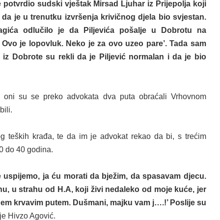
e potvrdio s
udski
vještak
Mirsad Ljuhar iz Prijepolja k
oji
da je u trenutku izvršenja krivičnog djela bio s
vjestan
.
agića odlučilo je da Piljevića pošalje u Dobrotu na
! Ovo je lopovluk.
Neko
je za ovo uzeo pare’. Tada
sam
z Dobrote su rekli da je Piljević normalan i da je bio
A, oni su se preko advokata dva puta obraćali Vrhovnom
ili.
g teških krađa,
te da im je a
dvokat rekao da bi,
s
trećim
30 do 40 godina
.
e uspijemo, ja ću morati da bježim, da spasavam djecu.
nu, u strahu od
H.A, koji živi nedaleko od moje kuće, jer
 idem krvavim putem. Dušmani, majku vam j….!’ Poslije su
e Hivzo Agović.