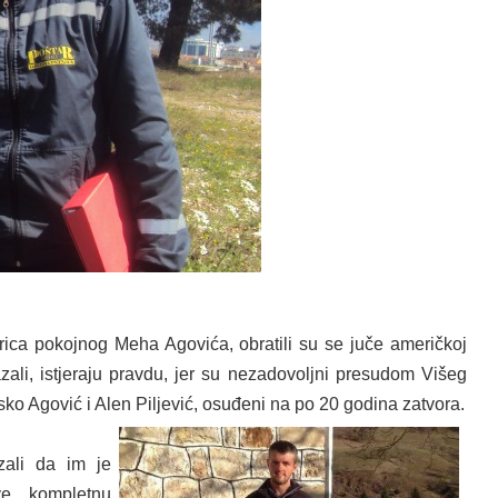
trica pokojnog Meha Agovića, obratili su se juče američkoj
li, istjeraju pravdu, jer su nezadovoljni presudom Višeg
ko Agović i Alen Piljević, osuđeni na po 20 godina zatvora.
zali da im je
e kompletnu