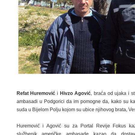
Refat Huremović
i
Hivzo Agović
, braća od ujaka i s
ambasadi u Podgorici da im pomogne da, kako su kaza
suda u Bijelom Polju kojom su ubice njihovog brata, Ves
Huremović i Agović su za Portal Revije Fokus ka
službenik američke ambasade kazao da dostav