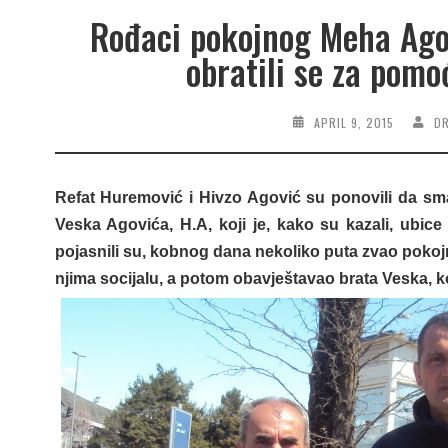
Rođaci pokojnog Meha Agov
obratili se za pom
APRIL 9, 2015
D
Refat Huremović i Hivzo Agović su ponovili da sma
Veska Agovića, H.A, koji je, kako su kazali, ubice
pojasnili su, kobnog dana nekoliko puta zvao pokojno
njima socijalu, a potom obavještavao brata Veska, k