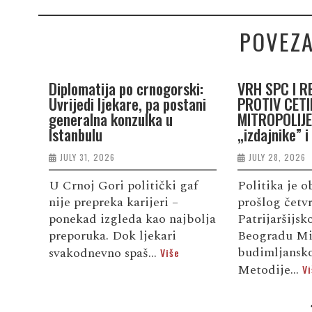
POVEZA
Diplomatija po crnogorski:
VRH SPC I R
Uvrijedi ljekare, pa postani
PROTIV CETI
generalna konzulka u
MITROPOLIJE:
Istanbulu
„izdajnike” i
JULY 31, 2026
JULY 28, 2026
U Crnoj Gori politički gaf
Politika je o
nije prepreka karijeri –
prošlog četv
ponekad izgleda kao najbolja
Patrijaršijs
preporuka. Dok ljekari
Beogradu Mi
budimljansko
svakodnevno spaš...
Više
Metodije...
Vi