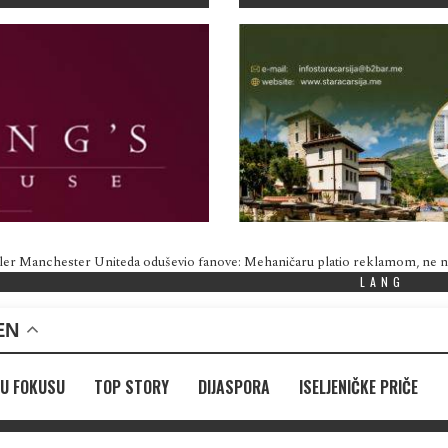
ler Manchester Uniteda oduševio fanove: Mehaničaru platio reklamom, ne
LANG
EN
U FOKUSU
TOP STORY
DIJASPORA
ISELJENIČKE PRIČE