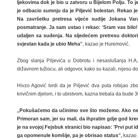
ljekovima dok je bio u zatvoru u Bijelom Polju.
To j
je
odbacio sumnju da je
Piljević
bolestan. Rekao je 
Na završetku pretresa vijeće sudije Jokana Var
posmatranje. Ja sam ustao i rekao: ‘Sram vas bilo
udaljen sa
suđenja. Na sljedećem pretresu doktori i
svjestan kada je u
bio Meha“
, kazao je Huremović.
Zbog slanja Piljevića u Dobrotu i nesaslušanja H.
državnom tužiocu, ali odgovor, kako su kazali, nijesu dob
Hivzo Agović tvrdi da je
Piljević dva puta
robijao
zbo
krivičnim djelom, i to ubistvom, kazna trebala da bude 
„Pokušaćemo da u
činimo sve što možemo
. Ako n
P
rimoran
sam, jer su mali,
da
ih
pratim
gdje god kre
je na svojoj Fejsbuk stranici bio napisao: ‘Prvi put
ga opomenule komšije, pa je obrisao status“,
kazao j