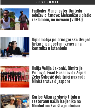
POSLEDNJE
Fudbaler Manchester Uniteda
oduševio fanove: Mehaničaru platio
reklamom, ne novcem (VIDEO)
Diplomatija po crnogorski: Uvrijedi
ljekare, pa postani generalna
konzulka u Istanbulu
Hulija Velilja Lakonić, Dimitrije
Popović, Fuad Hasanović i Zejnel
Zeka Šabović dobitnici nagrada
Ministarstva dijaspore
Karlos Alkaraz slavio titulu u
restoranu naših iseljenika na
Menhetnu: Evo šta je obećao