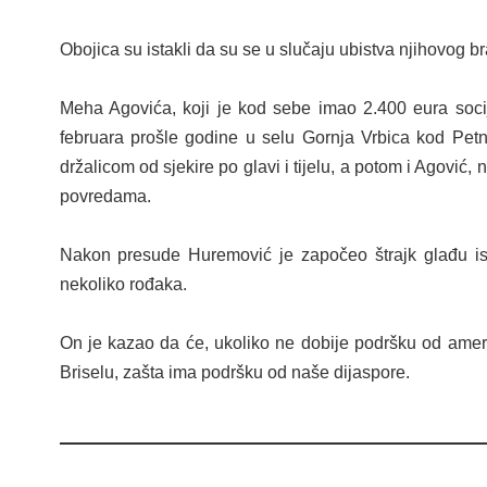
Obojica su istakli da su se u slučaju ubistva njihovog br
Meh
a
Agović
a, koji je kod sebe imao 2.400 eura soci
februara prošle godine u selu Gornja Vrbica kod Pet
držalicom od sjekire po glavi i tijelu, a potom i Agović,
povredama.
Nakon presude Huremović je
započeo štrajk glađu i
nekoliko rođaka.
On je
kazao da će,
ukoliko ne dobije podršku od ame
Briselu,
zašta ima podršku od naše dijaspore
.