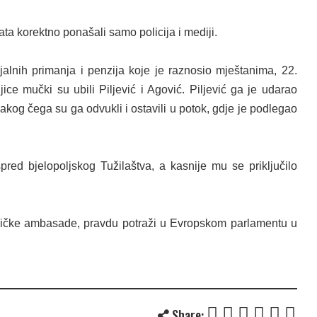
ata korektno ponašali samo policija i mediji.
jalnih primanja i penzija koje je raznosio mještanima,
22.
njice mučki
su ubili Piljević i Agović. Piljević ga je udarao
 nakog čega su ga odvukli i ostavili u potok, gdje je podlegao
spred bjelopoljskog Tužilaštva,
a kasnije mu se
priključilo
ričke ambasade, pravdu potraži u Evropskom parlamentu u
Share: