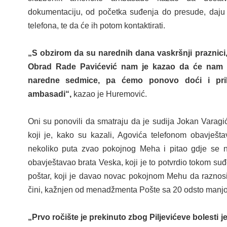
dokumentaciju, od početka suđenja do presude, daju 
telefona, te da će ih potom kontaktirati.
„S obzirom da su narednih dana vaskršnji praznici
Obrad Rade Pavićević nam je kazao da će nam s
naredne sedmice, pa ćemo ponovo doći i pril
ambasadi“,
kazao je Huremović.
Oni su ponovili da smatraju da je sudija Jokan Varagi
koji je, kako su kazali, Agovića telefonom obavješta
nekoliko puta zvao pokojnog Meha i pitao gdje se na
obavještavao brata Veska, koji je to potvrdio tokom suđ
poštar, koji je davao novac pokojnom Mehu da raznosi 
čini, kažnjen od menadžmenta Pošte sa 20 odsto manj
„Prvo
ročište je prekinuto zbog Piljevićeve bolesti j