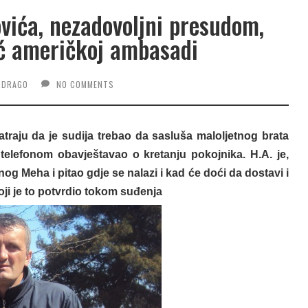
ića, nezadovoljni presudom,
oć američkoj ambasadi
RDRAGO
NO COMMENTS
traju da je sudija trebao da sasluša maloljetnog brata
 telefonom obavještavao o kretanju pokojnika. H.A. je,
g Meha i pitao gdje se nalazi i kad će doći da dostavi i
oji je to potvrdio tokom suđenja