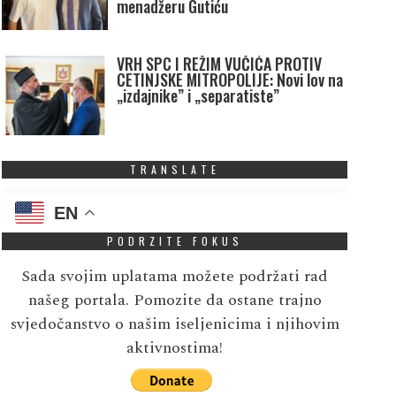
menadžeru Gutiću
VRH SPC I REŽIM VUČIĆA PROTIV
CETINJSKE MITROPOLIJE: Novi lov na
„izdajnike” i „separatiste”
TRANSLATE
EN
PODRZITE FOKUS
Sada svojim uplatama možete podržati rad
našeg portala. Pomozite da ostane trajno
svjedočanstvo o našim iseljenicima i njihovim
aktivnostima!