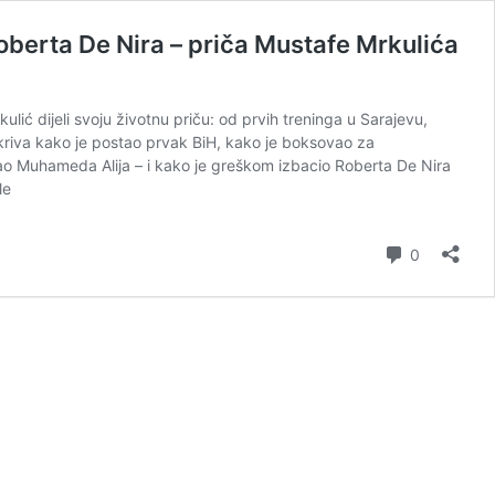
berta De Nira – priča Mustafe Mrkulića
ć dijeli svoju životnu priču: od prvih treninga u Sarajevu,
tkriva kako je postao prvak BiH, kako je boksovao za
znao Muhameda Alija – i kako je greškom izbacio Roberta De Nira
le
Comment
0