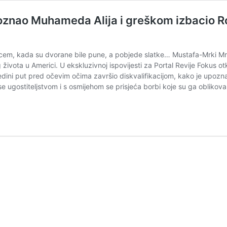
oznao Muhameda Alija i greškom izbacio Ro
em, kada su dvorane bile pune, a pobjede slatke… Mustafa-Mrki Mrkuli
života u Americi. U ekskluzivnoj ispovijesti za Portal Revije Fokus o
 jedini put pred očevim očima završio diskvalifikacijom, kako je upo
 se ugostiteljstvom i s osmijehom se prisjeća borbi koje su ga oblikova