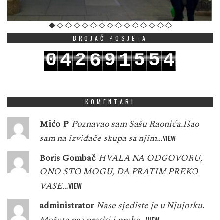
BROJAČ POSJETA
0
2
9
5
5
4
6
1
4
1
3
0
6
6
5
7
2
5
KOMENTARI
Mićo P
Poznavao sam Sašu Raonića.Išao
sam na izviđače skupa sa njim…
VIEW
Boris Gombač
HVALA NA ODGOVORU,
ONO STO MOGU, DA PRATIM PREKO
VASE…
VIEW
administrator
Nase sjediste je u Njujorku.
Možete nas pratiti i preko…
VIEW