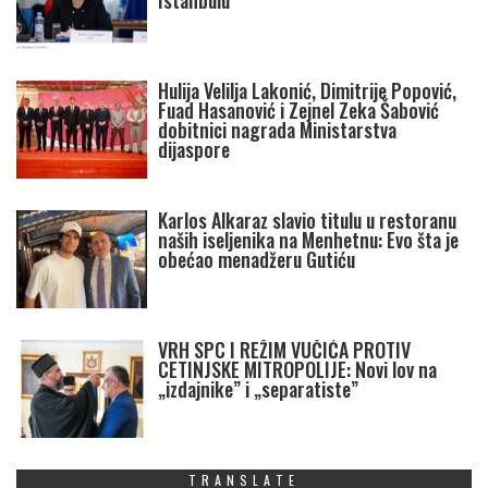
Istanbulu
Hulija Velilja Lakonić, Dimitrije Popović,
Fuad Hasanović i Zejnel Zeka Šabović
dobitnici nagrada Ministarstva
dijaspore
Karlos Alkaraz slavio titulu u restoranu
naših iseljenika na Menhetnu: Evo šta je
obećao menadžeru Gutiću
VRH SPC I REŽIM VUČIĆA PROTIV
CETINJSKE MITROPOLIJE: Novi lov na
„izdajnike” i „separatiste”
TRANSLATE