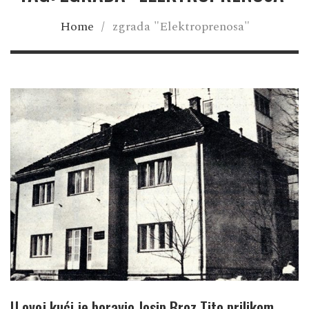
Home
/
zgrada "Elektroprenosa"
U ovoj kući je boravio Josip Broz Tito prilikom