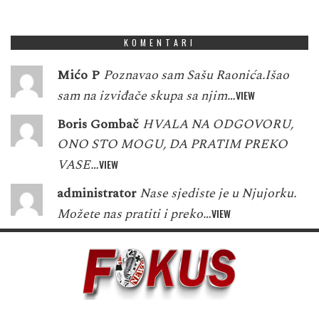
8
7
2
1
5
3
7
5
0
KOMENTARI
Mićo P
Poznavao sam Sašu Raonića.Išao
sam na izviđače skupa sa njim…
VIEW
Boris Gombač
HVALA NA ODGOVORU,
ONO STO MOGU, DA PRATIM PREKO
VASE…
VIEW
administrator
Nase sjediste je u Njujorku.
Možete nas pratiti i preko…
VIEW