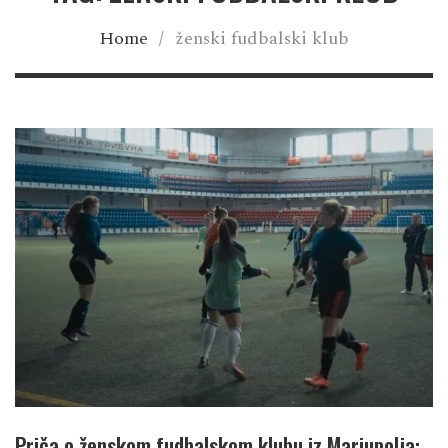
Home
/
ženski fudbalski klub
Priča o ženskom fudbalskom klubu iz Mariupolja: