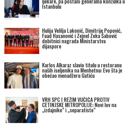
ljekare, pa postani generalna konzulka u
Istanbulu
Hulija Velilja Lakonić, Dimitrije Popović,
Fuad Hasanović i Zejnel Zeka Šabović
dobitnici nagrada Ministarstva
dijaspore
Karlos Alkaraz slavio titulu u restoranu
naših iseljenika na Menhetnu: Evo šta je
obećao menadžeru Gutiću
VRH SPC I REŽIM VUČIĆA PROTIV
CETINJSKE MITROPOLIJE: Novi lov na
„izdajnike” i „separatiste”