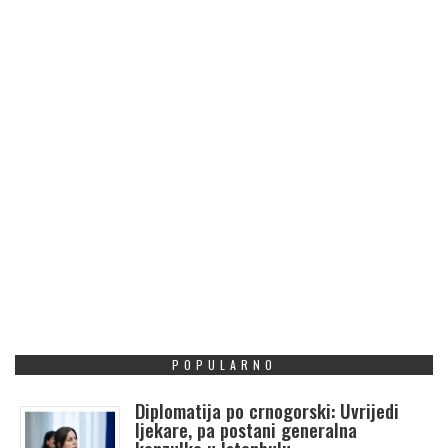
POPULARNO
Diplomatija po crnogorski: Uvrijedi
ljekare, pa postani generalna