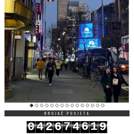
BROJAČ POSJETA
7
6
1
0
4
2
6
4
9