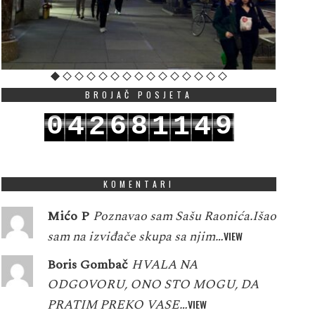
BROJAČ POSJETA
0
6
8
9
4
2
1
1
4
1
7
9
0
5
3
2
2
5
KOMENTARI
Mićo P
Poznavao sam Sašu Raonića.Išao
sam na izviđače skupa sa njim…
VIEW
Boris Gombač
HVALA NA
ODGOVORU, ONO STO MOGU, DA
PRATIM PREKO VASE…
VIEW