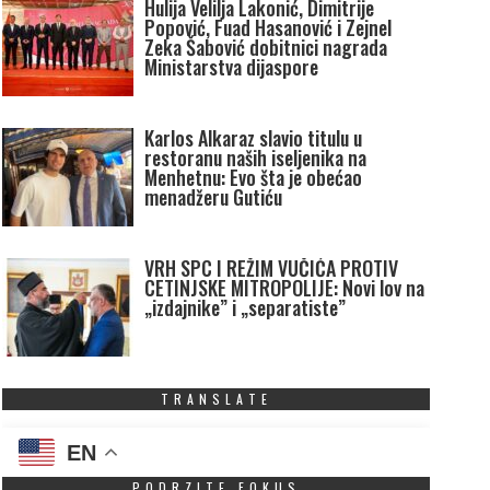
Hulija Velilja Lakonić, Dimitrije
Popović, Fuad Hasanović i Zejnel
Zeka Šabović dobitnici nagrada
Ministarstva dijaspore
Karlos Alkaraz slavio titulu u
restoranu naših iseljenika na
Menhetnu: Evo šta je obećao
menadžeru Gutiću
VRH SPC I REŽIM VUČIĆA PROTIV
CETINJSKE MITROPOLIJE: Novi lov na
„izdajnike” i „separatiste”
TRANSLATE
EN
PODRZITE FOKUS