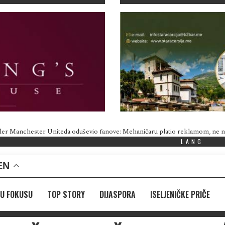
ler Manchester Uniteda oduševio fanove: Mehaničaru platio reklamom, ne
LANG
EN
U FOKUSU
TOP STORY
DIJASPORA
ISELJENIČKE PRIČE