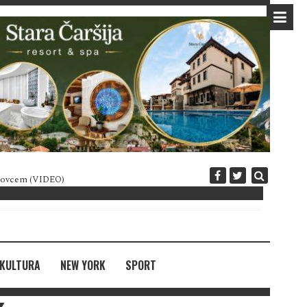
 novcem (VIDEO)
Diplomatija po crnogorski
KULTURA
NEW YORK
SPORT