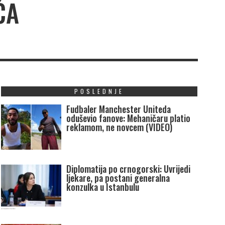
ĆA
POSLEDNJE
Fudbaler Manchester Uniteda
oduševio fanove: Mehaničaru platio
reklamom, ne novcem (VIDEO)
Diplomatija po crnogorski: Uvrijedi
ljekare, pa postani generalna
konzulka u Istanbulu