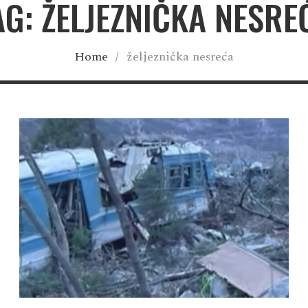
AG: ŽELJEZNIČKA NESRE
Home
/
željeznička nesreća