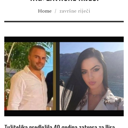
Home
/
završne riječi
Tužiteljka predložila 40 godina zatvora za Ilira