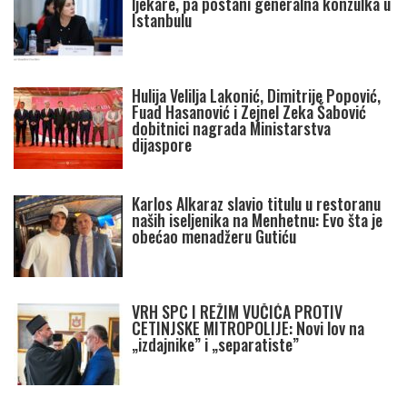
ljekare, pa postani generalna konzulka u
Istanbulu
Hulija Velilja Lakonić, Dimitrije Popović,
Fuad Hasanović i Zejnel Zeka Šabović
dobitnici nagrada Ministarstva
dijaspore
Karlos Alkaraz slavio titulu u restoranu
naših iseljenika na Menhetnu: Evo šta je
obećao menadžeru Gutiću
VRH SPC I REŽIM VUČIĆA PROTIV
CETINJSKE MITROPOLIJE: Novi lov na
„izdajnike” i „separatiste”