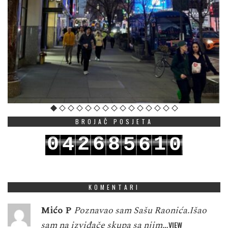
BROJAČ POSJETA
0
2
6
8
1
4
5
6
0
1
3
7
9
2
5
6
7
1
KOMENTARI
Mićo P
Poznavao sam Sašu Raonića.Išao
sam na izviđače skupa sa njim…
VIEW