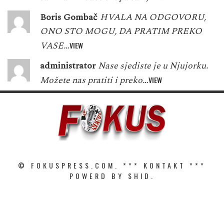
Boris Gombač
HVALA NA ODGOVORU,
ONO STO MOGU, DA PRATIM PREKO
VASE…
VIEW
administrator
Nase sjediste je u Njujorku.
Možete nas pratiti i preko…
VIEW
© FOKUSPRESS.COM. ***
KONTAKT
***
POWERD BY SHID.