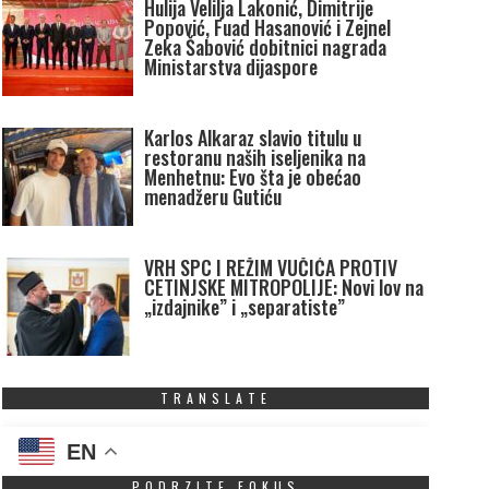
Hulija Velilja Lakonić, Dimitrije
Popović, Fuad Hasanović i Zejnel
Zeka Šabović dobitnici nagrada
Ministarstva dijaspore
Karlos Alkaraz slavio titulu u
restoranu naših iseljenika na
Menhetnu: Evo šta je obećao
menadžeru Gutiću
VRH SPC I REŽIM VUČIĆA PROTIV
CETINJSKE MITROPOLIJE: Novi lov na
„izdajnike” i „separatiste”
TRANSLATE
EN
PODRZITE FOKUS