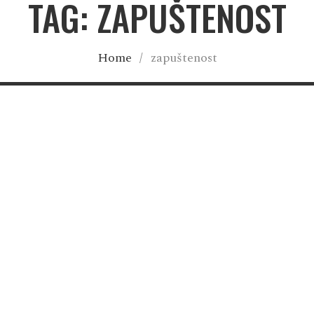
TAG: ZAPUŠTENOST
Home
/
zapuštenost