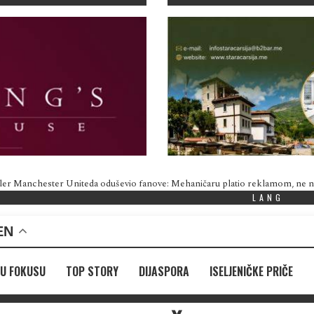
ler Manchester Uniteda oduševio fanove: Mehaničaru platio reklamom, ne
LANG
EN
U FOKUSU
TOP STORY
DIJASPORA
ISELJENIČKE PRIČE