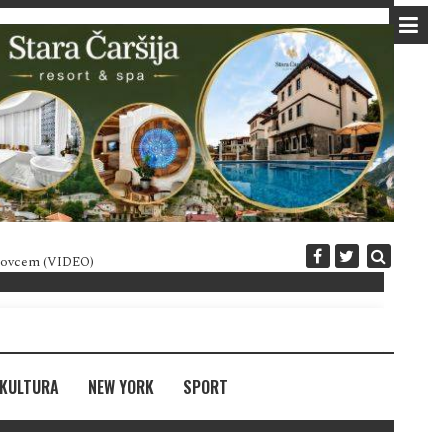
 novcem (VIDEO)
Diplomatija po crnogorski
KULTURA
NEW YORK
SPORT