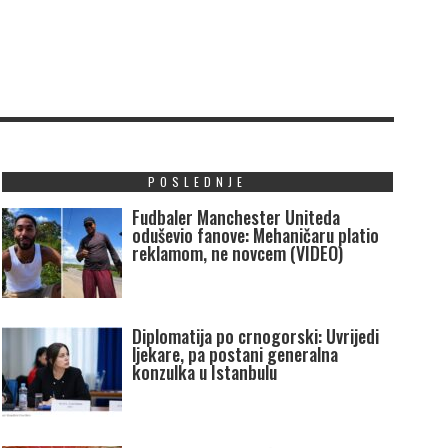
POSLEDNJE
Fudbaler Manchester Uniteda
oduševio fanove: Mehaničaru platio
reklamom, ne novcem (VIDEO)
Diplomatija po crnogorski: Uvrijedi
ljekare, pa postani generalna
konzulka u Istanbulu