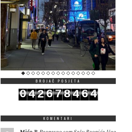
BROJAČ POSJETA
0
6
7
8
6
4
4
2
4
1
7
8
9
7
5
5
3
5
KOMENTARI
Mićo P
Poznavao sam Sašu Raonića.Išao