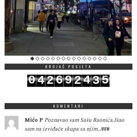
BROJAČ POSJETA
0
6
9
4
5
4
2
2
3
1
7
0
5
6
5
3
3
4
KOMENTARI
Mićo P
Poznavao sam Sašu Raonića.Išao
sam na izviđače skupa sa njim…
VIEW