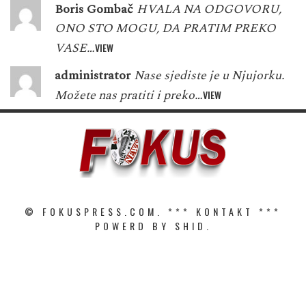
Boris Gombač
HVALA NA ODGOVORU,
ONO STO MOGU, DA PRATIM PREKO
VASE…
VIEW
administrator
Nase sjediste je u Njujorku.
Možete nas pratiti i preko…
VIEW
© FOKUSPRESS.COM. ***
KONTAKT
***
POWERD BY SHID.