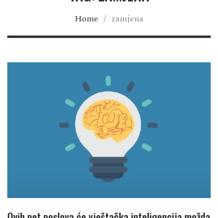
Home
/
zamjena
Ovih pet poslova će vještačka inteligencija možda