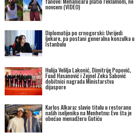
fanove: Mehaničaru platio reklamom, ne
novcem (VIDEO)
Diplomatija po crnogorski: Uvrijedi
ljekare, pa postani generalna konzulka u
Istanbulu
Hulija Velilja Lakonić, Dimitrije Popović,
Fuad Hasanović i Zejnel Zeka Šabović
dobitnici nagrada Ministarstva
dijaspore
Karlos Alkaraz slavio titulu u restoranu
naših iseljenika na Menhetnu: Evo šta je
obećao menadžeru Gutiću