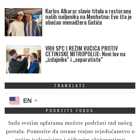
Karlos Alkaraz slavio titulu u restoranu
naših iseljenika na Menhetnu: Evo šta je
obećao menadžeru Gutiću
VRH SPC I REŽIM VUČIĆA PROTIV
CETINJSKE MITROPOLIJE: Novi lov na
„izdajnike” i „separatiste”
TRANSLATE
EN
PODRZITE FOKUS
Sada svojim uplatama možete podržati rad našeg
portala. Pomozite da ostane trajno svjedočanstvo o
našim iseljenicima i njihovim aktivnostima!