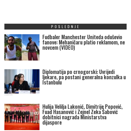
POSLEDNJE
Fudbaler Manchester Uniteda oduševio
fanove: Mehaničaru platio reklamom, ne
novcem (VIDEO)
Diplomatija po crnogorski: Uvrijedi
ljekare, pa postani generalna konzulka u
Istanbulu
Hulija Velilja Lakonić, Dimitrije Popović,
Fuad Hasanović i Zejnel Zeka Šabović
dobitnici nagrada Ministarstva
dijaspore