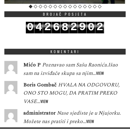
BROJAČ POSJETA
2
2
9
2
0
4
6
8
0
3
3
0
3
1
5
7
9
1
KOMENTARI
Mićo P
Poznavao sam Sašu Raonića.Išao
sam na izviđače skupa sa njim…
VIEW
Boris Gombač
HVALA NA ODGOVORU,
ONO STO MOGU, DA PRATIM PREKO
VASE…
VIEW
administrator
Nase sjediste je u Njujorku.
Možete nas pratiti i preko…
VIEW