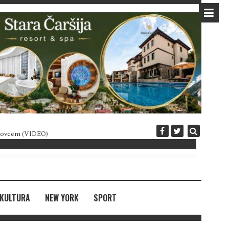
 novcem (VIDEO)
Diplomatija po crnogorski
KULTURA
NEW YORK
SPORT