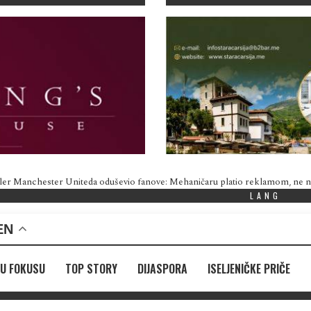
ler Manchester Uniteda oduševio fanove: Mehaničaru platio reklamom, ne
LANG
EN
U FOKUSU
TOP STORY
DIJASPORA
ISELJENIČKE PRIČE