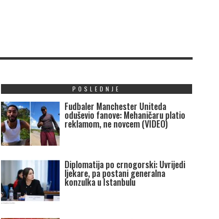
POSLEDNJE
Fudbaler Manchester Uniteda
oduševio fanove: Mehaničaru platio
reklamom, ne novcem (VIDEO)
Diplomatija po crnogorski: Uvrijedi
ljekare, pa postani generalna
konzulka u Istanbulu