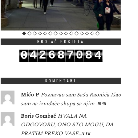
BROJAČ POSJETA
4
2
6
8
7
0
8
0
4
5
3
7
9
8
1
9
1
5
KOMENTARI
Mićo P
Poznavao sam Sašu Raonića.Išao
sam na izviđače skupa sa njim…
VIEW
Boris Gombač
HVALA NA
ODGOVORU, ONO STO MOGU, DA
PRATIM PREKO VASE…
VIEW