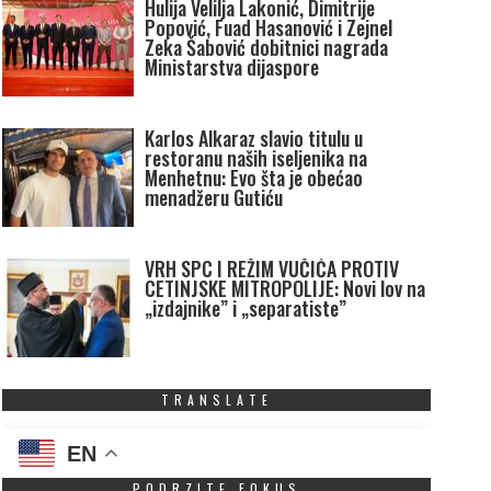
Hulija Velilja Lakonić, Dimitrije
Popović, Fuad Hasanović i Zejnel
Zeka Šabović dobitnici nagrada
Ministarstva dijaspore
Karlos Alkaraz slavio titulu u
restoranu naših iseljenika na
Menhetnu: Evo šta je obećao
menadžeru Gutiću
VRH SPC I REŽIM VUČIĆA PROTIV
CETINJSKE MITROPOLIJE: Novi lov na
„izdajnike” i „separatiste”
TRANSLATE
EN
PODRZITE FOKUS