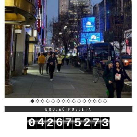
BROJAČ POSJETA
4
6
7
2
0
2
5
7
3
5
7
8
3
1
3
6
8
4