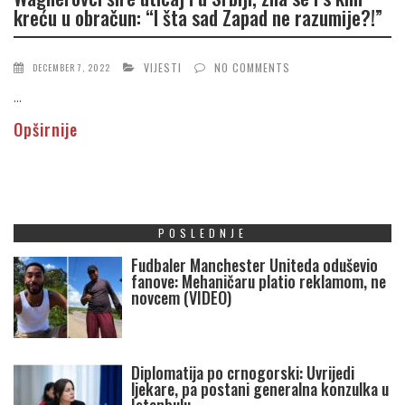
kreću u obračun: “I šta sad Zapad ne razumije?!”
VIJESTI
NO COMMENTS
DECEMBER 7, 2022
...
Opširnije
POSLEDNJE
Fudbaler Manchester Uniteda oduševio
fanove: Mehaničaru platio reklamom, ne
novcem (VIDEO)
Diplomatija po crnogorski: Uvrijedi
ljekare, pa postani generalna konzulka u