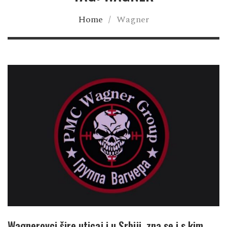
Home
/
Wagner
Wagnerovci šire uticaj i u Srbiji, zna se i s kim