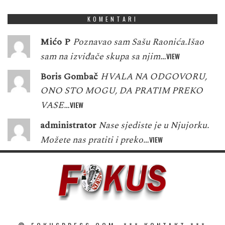
KOMENTARI
Mićo P
Poznavao sam Sašu Raonića.Išao
sam na izviđače skupa sa njim…
VIEW
Boris Gombač
HVALA NA ODGOVORU,
ONO STO MOGU, DA PRATIM PREKO
VASE…
VIEW
administrator
Nase sjediste je u Njujorku.
Možete nas pratiti i preko…
VIEW