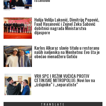
Istanbulu
Hulija Velilja Lakonić, Dimitrije Popović,
Fuad Hasanović i Zejnel Zeka Šabović
dobitnici nagrada Ministarstva
dijaspore
Karlos Alkaraz slavio titulu u restoranu
naših iseljenika na Menhetnu: Evo šta je
obećao menadžeru Gutiću
VRH SPC I REŽIM VUČIĆA PROTIV
CETINJSKE MITROPOLIJE: Novi lov na
„izdajnike” i „separatiste”
TRANSLATE