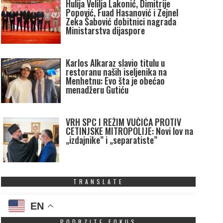
Hulija Velilja Lakonić, Dimitrije
Popović, Fuad Hasanović i Zejnel
Zeka Šabović dobitnici nagrada
Ministarstva dijaspore
Karlos Alkaraz slavio titulu u
restoranu naših iseljenika na
Menhetnu: Evo šta je obećao
menadžeru Gutiću
VRH SPC I REŽIM VUČIĆA PROTIV
CETINJSKE MITROPOLIJE: Novi lov na
„izdajnike” i „separatiste”
TRANSLATE
EN
PODRZITE FOKUS