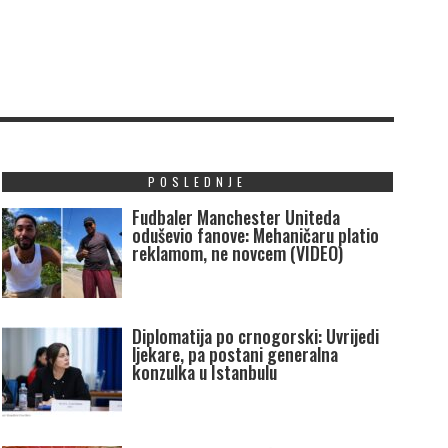
POSLEDNJE
Fudbaler Manchester Uniteda
oduševio fanove: Mehaničaru platio
reklamom, ne novcem (VIDEO)
Diplomatija po crnogorski: Uvrijedi
ljekare, pa postani generalna
konzulka u Istanbulu