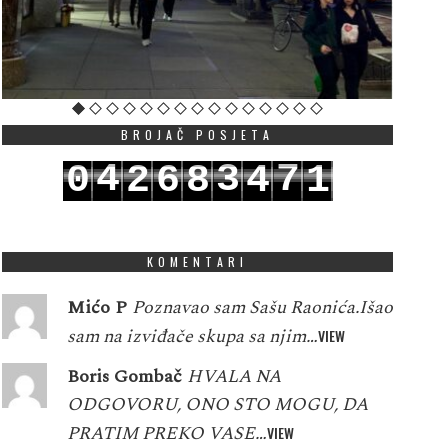
BROJAČ POSJETA
4
3
7
0
2
6
8
4
1
5
4
8
1
3
7
9
5
2
KOMENTARI
Mićo P
Poznavao sam Sašu Raonića.Išao
sam na izviđače skupa sa njim…
VIEW
Boris Gombač
HVALA NA
ODGOVORU, ONO STO MOGU, DA
PRATIM PREKO VASE…
VIEW