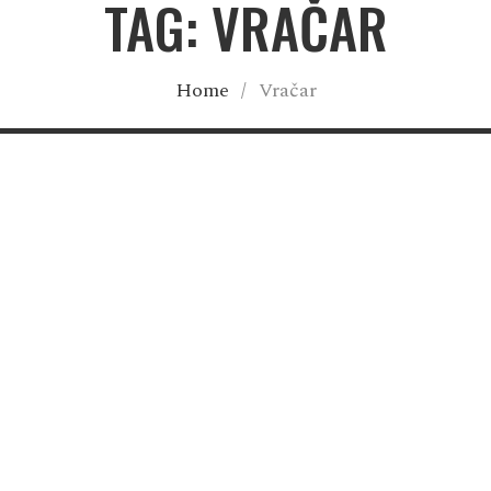
TAG: VRAČAR
Home
/
Vračar