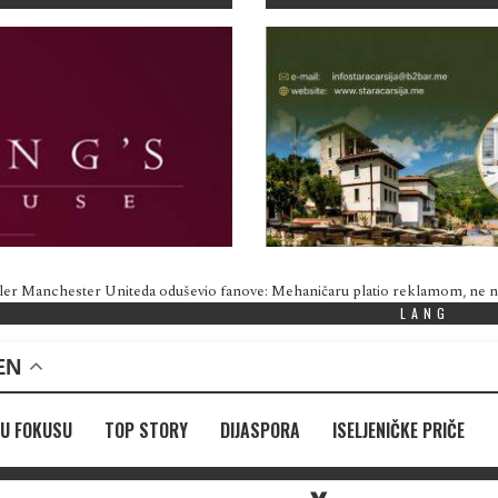
ler Manchester Uniteda oduševio fanove: Mehaničaru platio reklamom, ne
LANG
EN
U FOKUSU
TOP STORY
DIJASPORA
ISELJENIČKE PRIČE