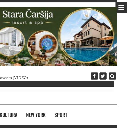
 novcem (VIDEO)
Diplomatija po crnogorski
KULTURA
NEW YORK
SPORT