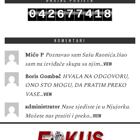
BROJAČ POSJETA
0
2
7
7
4
1
8
4
6
1
3
8
8
5
2
9
5
7
KOMENTARI
Mićo P
Poznavao sam Sašu Raonića.Išao
sam na izviđače skupa sa njim…
VIEW
Boris Gombač
HVALA NA ODGOVORU,
ONO STO MOGU, DA PRATIM PREKO
VASE…
VIEW
administrator
Nase sjediste je u Njujorku.
Možete nas pratiti i preko…
VIEW