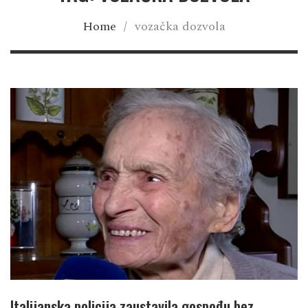
Home
/
vozačka dozvola
Italijanska policija zaustavila gospođu bez