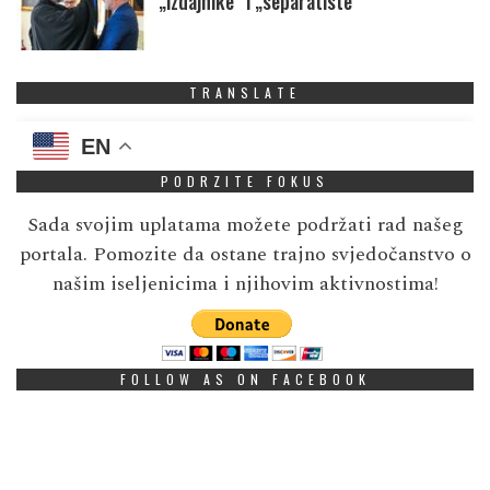
„izdajnike” i „separatiste”
TRANSLATE
EN
PODRZITE FOKUS
Sada svojim uplatama možete podržati rad našeg
portala. Pomozite da ostane trajno svjedočanstvo o
našim iseljenicima i njihovim aktivnostima!
FOLLOW AS ON FACEBOOK