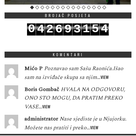
BROJAČ POSJETA
0
1
5
4
4
2
6
9
3
1
2
6
5
5
3
7
0
4
KOMENTARI
Mićo P
Poznavao sam Sašu Raonića.Išao
sam na izviđače skupa sa njim…
VIEW
Boris Gombač
HVALA NA ODGOVORU,
ONO STO MOGU, DA PRATIM PREKO
VASE…
VIEW
administrator
Nase sjediste je u Njujorku.
Možete nas pratiti i preko…
VIEW