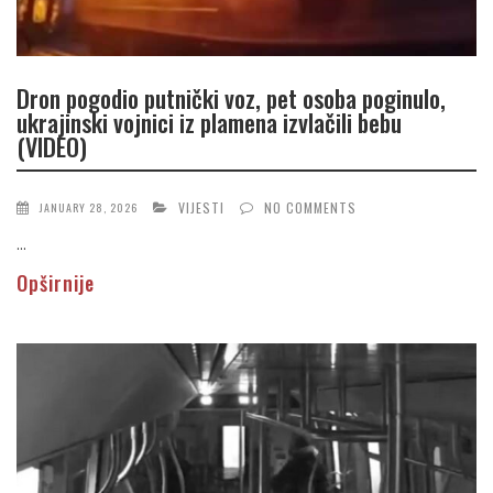
Dron pogodio putnički voz, pet osoba poginulo,
ukrajinski vojnici iz plamena izvlačili bebu
(VIDEO)
VIJESTI
NO COMMENTS
JANUARY 28, 2026
...
Opširnije