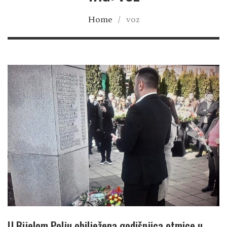
Home
/
voz
U Bijelom Polju obilježena godišnjica otmice u