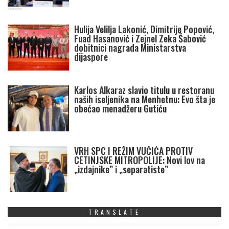
Hulija Velilja Lakonić, Dimitrije Popović,
Fuad Hasanović i Zejnel Zeka Šabović
dobitnici nagrada Ministarstva
dijaspore
Karlos Alkaraz slavio titulu u restoranu
naših iseljenika na Menhetnu: Evo šta je
obećao menadžeru Gutiću
VRH SPC I REŽIM VUČIĆA PROTIV
CETINJSKE MITROPOLIJE: Novi lov na
„izdajnike” i „separatiste”
TRANSLATE