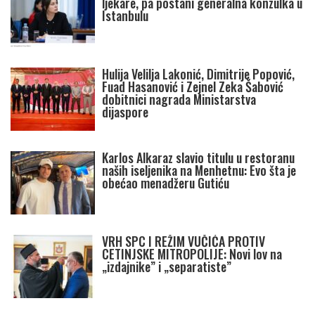
ljekare, pa postani generalna konzulka u
Istanbulu
Hulija Velilja Lakonić, Dimitrije Popović,
Fuad Hasanović i Zejnel Zeka Šabović
dobitnici nagrada Ministarstva
dijaspore
Karlos Alkaraz slavio titulu u restoranu
naših iseljenika na Menhetnu: Evo šta je
obećao menadžeru Gutiću
VRH SPC I REŽIM VUČIĆA PROTIV
CETINJSKE MITROPOLIJE: Novi lov na
„izdajnike” i „separatiste”