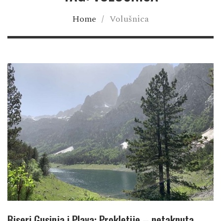
Home
/
Volušnica
Biseri Gusinja i Plava: Prokletije – netaknuta