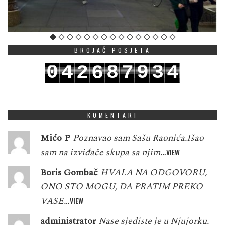
BROJAČ POSJETA
0
4
8
9
3
2
6
7
4
1
5
9
0
4
3
7
8
5
KOMENTARI
Mićo P
Poznavao sam Sašu Raonića.Išao
sam na izviđače skupa sa njim…
VIEW
Boris Gombač
HVALA NA ODGOVORU,
ONO STO MOGU, DA PRATIM PREKO
VASE…
VIEW
administrator
Nase sjediste je u Njujorku.