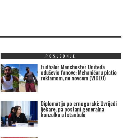
POSLEDNJE
Fudbaler Manchester Uniteda
oduševio fanove: Mehaničaru platio
reklamom, ne novcem (VIDEO)
Diplomatija po crnogorski: Uvrijedi
ljekare, pa postani generalna
konzulka u Istanbulu