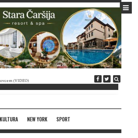
 novcem (VIDEO)
Diplomatija po crnogorski
KULTURA
NEW YORK
SPORT