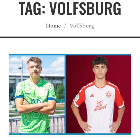
TAG: VOLFSBURG
Home
/
Volfsburg