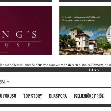
ler Manchester Uniteda oduševio fanove: Mehaničaru platio reklamom, ne
LANG
EN
U FOKUSU
TOP STORY
DIJASPORA
ISELJENIČKE PRIČE