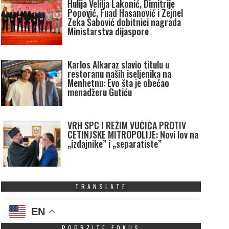
Hulija Velilja Lakonić, Dimitrije
Popović, Fuad Hasanović i Zejnel
Zeka Šabović dobitnici nagrada
Ministarstva dijaspore
Karlos Alkaraz slavio titulu u
restoranu naših iseljenika na
Menhetnu: Evo šta je obećao
menadžeru Gutiću
VRH SPC I REŽIM VUČIĆA PROTIV
CETINJSKE MITROPOLIJE: Novi lov na
„izdajnike” i „separatiste”
TRANSLATE
EN
PODRZITE FOKUS