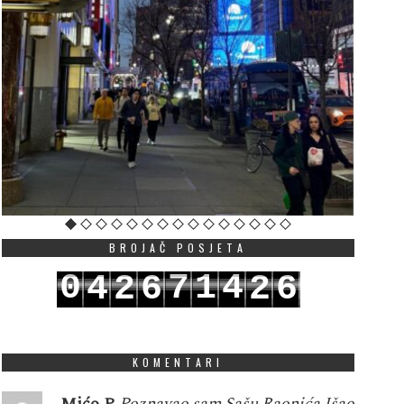
BROJAČ POSJETA
0
7
1
4
4
2
6
2
6
1
8
2
5
5
3
7
3
7
KOMENTARI
Mićo P
Poznavao sam Sašu Raonića.Išao