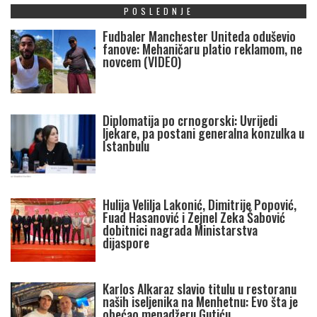
POSLEDNJE
Fudbaler Manchester Uniteda oduševio
fanove: Mehaničaru platio reklamom, ne
novcem (VIDEO)
Diplomatija po crnogorski: Uvrijedi
ljekare, pa postani generalna konzulka u
Istanbulu
Hulija Velilja Lakonić, Dimitrije Popović,
Fuad Hasanović i Zejnel Zeka Šabović
dobitnici nagrada Ministarstva
dijaspore
Karlos Alkaraz slavio titulu u restoranu
naših iseljenika na Menhetnu: Evo šta je
obećao menadžeru Gutiću