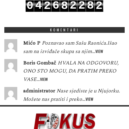
4
6
2
2
8
0
2
8
2
5
7
3
3
9
1
3
9
3
KOMENTARI
Mićo P
Poznavao sam Sašu Raonića.Išao
sam na izviđače skupa sa njim…
VIEW
Boris Gombač
HVALA NA ODGOVORU,
ONO STO MOGU, DA PRATIM PREKO
VASE…
VIEW
administrator
Nase sjediste je u Njujorku.
Možete nas pratiti i preko…
VIEW