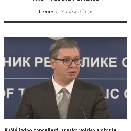
Home
/
Vojska Srbije
Vučić izdao zapovijest, srpska vojska u stanju