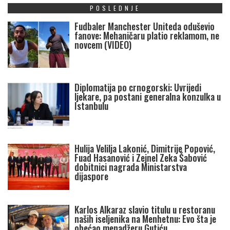
POSLEDNJE
Fudbaler Manchester Uniteda oduševio
fanove: Mehaničaru platio reklamom, ne
novcem (VIDEO)
Diplomatija po crnogorski: Uvrijedi
ljekare, pa postani generalna konzulka u
Istanbulu
Hulija Velilja Lakonić, Dimitrije Popović,
Fuad Hasanović i Zejnel Zeka Šabović
dobitnici nagrada Ministarstva
dijaspore
Karlos Alkaraz slavio titulu u restoranu
naših iseljenika na Menhetnu: Evo šta je
obećao menadžeru Gutiću