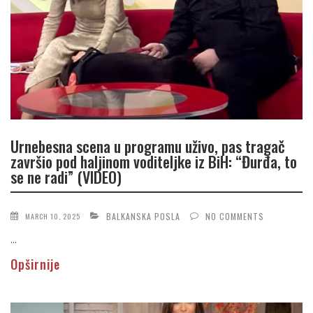
Urnebesna scena u programu uživo, pas tragač
završio pod haljinom voditeljke iz BiH: “Đurđa, to
se ne radi” (VIDEO)
BALKANSKA POSLA
NO COMMENTS
MARCH 10, 2025
...
Opširnije