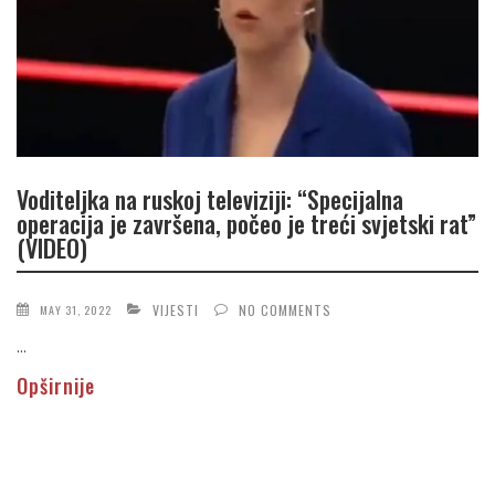
Voditeljka na ruskoj televiziji: “Specijalna
operacija je završena, počeo je treći svjetski rat”
(VIDEO)
VIJESTI
NO COMMENTS
MAY 31, 2022
...
Opširnije