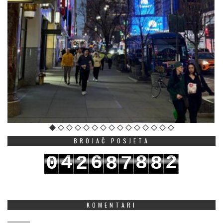
BROJAČ POSJETA
4
6
8
2
0
2
8
7
8
5
7
9
3
1
3
9
8
9
KOMENTARI