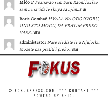
Mićo P
Poznavao sam Sašu Raonića.Išao
sam na izviđače skupa sa njim…
VIEW
Boris Gombač
HVALA NA ODGOVORU,
ONO STO MOGU, DA PRATIM PREKO
VASE…
VIEW
administrator
Nase sjediste je u Njujorku.
Možete nas pratiti i preko…
VIEW
© FOKUSPRESS.COM. ***
KONTAKT
***
POWERD BY SHID.