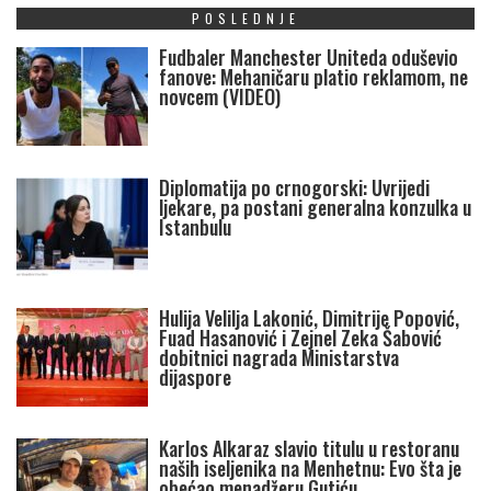
POSLEDNJE
Fudbaler Manchester Uniteda oduševio
fanove: Mehaničaru platio reklamom, ne
novcem (VIDEO)
Diplomatija po crnogorski: Uvrijedi
ljekare, pa postani generalna konzulka u
Istanbulu
Hulija Velilja Lakonić, Dimitrije Popović,
Fuad Hasanović i Zejnel Zeka Šabović
dobitnici nagrada Ministarstva
dijaspore
Karlos Alkaraz slavio titulu u restoranu
naših iseljenika na Menhetnu: Evo šta je
obećao menadžeru Gutiću