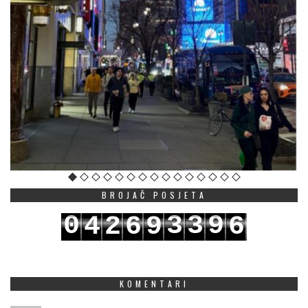
BROJAČ POSJETA
0
3
3
9
4
2
6
9
6
1
4
4
0
5
3
7
0
7
KOMENTARI