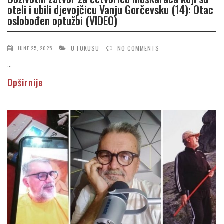
oteli i ubili djevojčicu Vanju Gorčevsku (14): Otac
oslobođen optužbi (VIDEO)
U FOKUSU
NO COMMENTS
JUNE 25, 2025
...
Opširnije