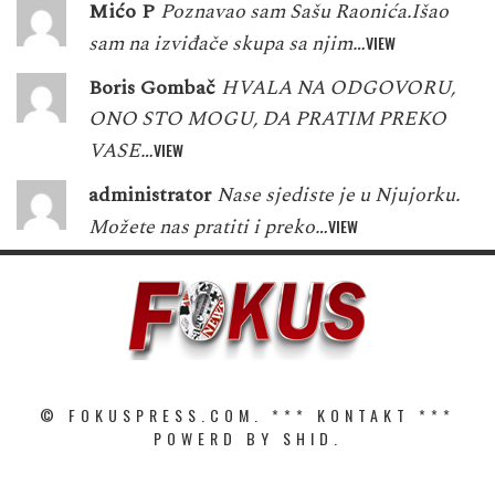
Mićo P
Poznavao sam Sašu Raonića.Išao
sam na izviđače skupa sa njim…
VIEW
Boris Gombač
HVALA NA ODGOVORU,
ONO STO MOGU, DA PRATIM PREKO
VASE…
VIEW
administrator
Nase sjediste je u Njujorku.
Možete nas pratiti i preko…
VIEW
© FOKUSPRESS.COM. ***
KONTAKT
***
POWERD BY SHID.