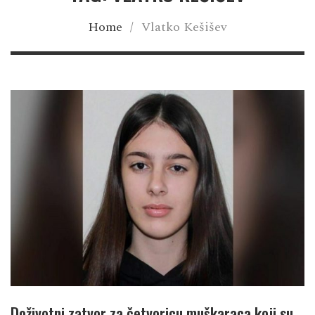
Home
/
Vlatko Kešišev
Doživotni zatvor za četvoricu muškaraca koji su