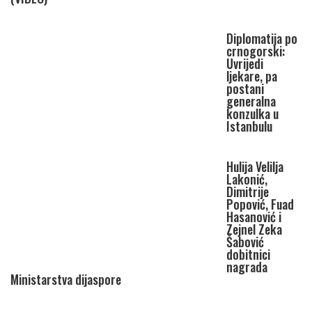
Diplomatija po
crnogorski:
Uvrijedi
ljekare, pa
postani
generalna
konzulka u
Istanbulu
Hulija Velilja
Lakonić,
Dimitrije
Popović, Fuad
Hasanović i
Zejnel Zeka
Šabović
dobitnici
nagrada
Ministarstva dijaspore