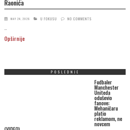
Raonića
U FOKUSU
NO COMMENTS
MAY 24, 2026
...
Opširnije
POSLEDNJE
Fudbaler
Manchester
Uniteda
oduševio
fanove:
Mehaničaru
platio
reklamom, ne
novcem
(VIDEO)