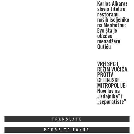
Karlos Alkaraz
slavio titulu u
restoranu
naših iseljenika
na Menhetnu:
Evo šta je
obećao
menadžeru
Gutiću
VRH SPC I
REŽIM VUČIĆA
PROTIV
CETINJSKE
MITROPOLIJE:
Novi lov na
„izdajnike” i
„separatiste”
TRANSLATE
PODRZITE FOKUS