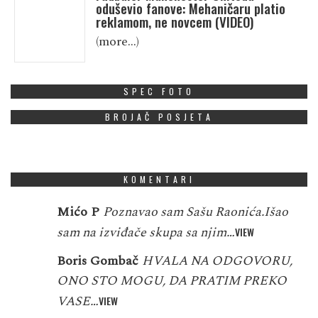
oduševio fanove: Mehaničaru platio
reklamom, ne novcem (VIDEO)
(more…)
SPEC FOTO
BROJAČ POSJETA
KOMENTARI
Mićo P
Poznavao sam Sašu Raonića.Išao
sam na izviđače skupa sa njim…
VIEW
Boris Gombač
HVALA NA ODGOVORU,
ONO STO MOGU, DA PRATIM PREKO
VASE…
VIEW