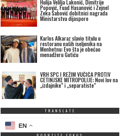
Hulija Velilja Lakonić, Dimitrije
Popović, Fuad Hasanović i Zejnel
Zeka Šabović dobitnici nagrada
Ministarstva dijaspore
Karlos Alkaraz slavio titulu u
restoranu naših iseljenika na
Menhetnu: Evo šta je obećao
menadžeru Gutiću
VRH SPC I REŽIM VUČIĆA PROTIV
CETINJSKE MITROPOLIJE: Novi lov na
„izdajnike” i „separatiste”
TRANSLATE
EN
PODRZITE FOKUS