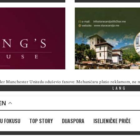
ler Manchester Uniteda oduševio fanove: Mehaničaru platio reklamom, ne
LANG
EN
U FOKUSU
TOP STORY
DIJASPORA
ISELJENIČKE PRIČE