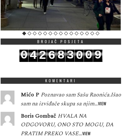
BROJAČ POSJETA
0
8
3
0
9
4
2
6
0
1
9
4
1
0
5
3
7
1
KOMENTARI
Mićo P
Poznavao sam Sašu Raonića.Išao
sam na izviđače skupa sa njim…
VIEW
Boris Gombač
HVALA NA
ODGOVORU, ONO STO MOGU, DA
PRATIM PREKO VASE…
VIEW