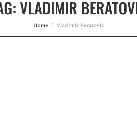
AG: VLADIMIR BERATOV
Home
/
Vladimir Beratović