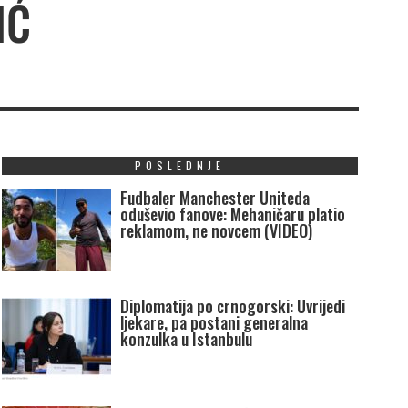
IĆ
POSLEDNJE
Fudbaler Manchester Uniteda
oduševio fanove: Mehaničaru platio
reklamom, ne novcem (VIDEO)
Diplomatija po crnogorski: Uvrijedi
ljekare, pa postani generalna
konzulka u Istanbulu