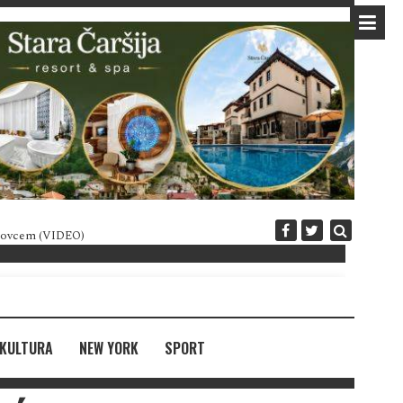
 novcem (VIDEO)
Diplomatija po crnogorski
KULTURA
NEW YORK
SPORT