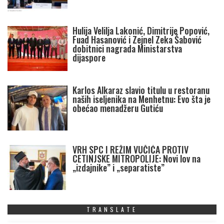
Hulija Velilja Lakonić, Dimitrije Popović,
Fuad Hasanović i Zejnel Zeka Šabović
dobitnici nagrada Ministarstva
dijaspore
Karlos Alkaraz slavio titulu u restoranu
naših iseljenika na Menhetnu: Evo šta je
obećao menadžeru Gutiću
VRH SPC I REŽIM VUČIĆA PROTIV
CETINJSKE MITROPOLIJE: Novi lov na
„izdajnike” i „separatiste”
TRANSLATE