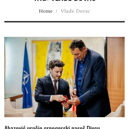
Home
/
Vlade Dovac
Abazović uručio crnogorski pasoš Divcu