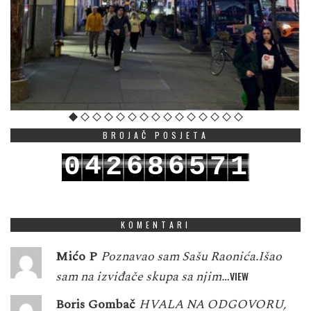
BROJAČ POSJETA
4
6
6
0
2
8
5
7
1
5
7
7
1
3
9
6
8
2
KOMENTARI
Mićo P
Poznavao sam Sašu Raonića.Išao
sam na izviđače skupa sa njim…
VIEW
Boris Gombač
HVALA NA ODGOVORU,