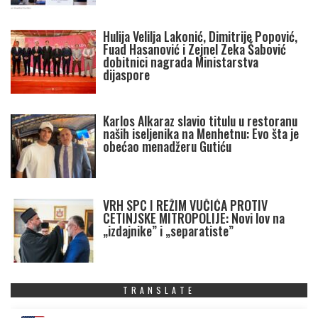
Hulija Velilja Lakonić, Dimitrije Popović,
Fuad Hasanović i Zejnel Zeka Šabović
dobitnici nagrada Ministarstva
dijaspore
Karlos Alkaraz slavio titulu u restoranu
naših iseljenika na Menhetnu: Evo šta je
obećao menadžeru Gutiću
VRH SPC I REŽIM VUČIĆA PROTIV
CETINJSKE MITROPOLIJE: Novi lov na
„izdajnike” i „separatiste”
TRANSLATE