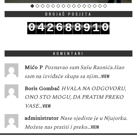
BROJAČ POSJETA
0
4
6
8
0
2
8
9
1
1
5
7
9
1
3
9
0
2
KOMENTARI
Mićo P
Poznavao sam Sašu Raonića.Išao
sam na izviđače skupa sa njim…
VIEW
Boris Gombač
HVALA NA ODGOVORU,
ONO STO MOGU, DA PRATIM PREKO
VASE…
VIEW
administrator
Nase sjediste je u Njujorku.
Možete nas pratiti i preko…
VIEW