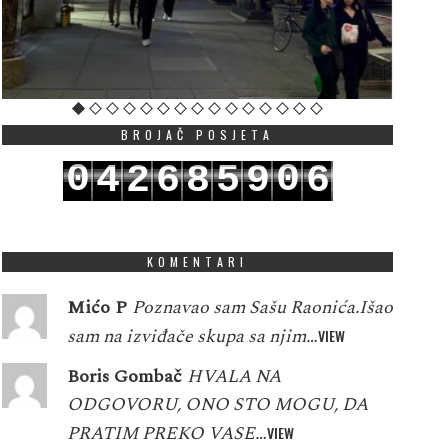
BROJAČ POSJETA
0
0
4
2
6
8
5
9
6
1
1
5
3
7
9
6
0
7
KOMENTARI
Mićo P
Poznavao sam Sašu Raonića.Išao
sam na izviđače skupa sa njim…
VIEW
Boris Gombač
HVALA NA
ODGOVORU, ONO STO MOGU, DA
PRATIM PREKO VASE…
VIEW