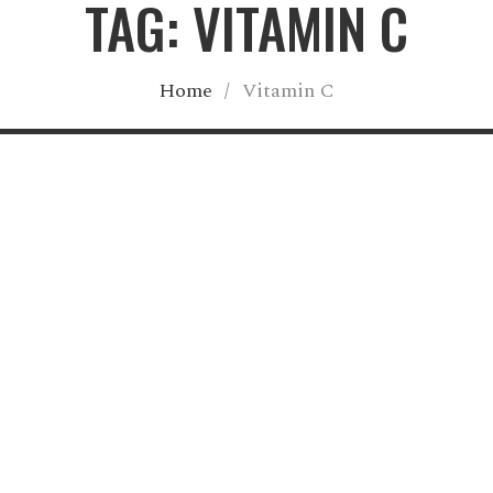
TAG: VITAMIN C
Home
/
Vitamin C