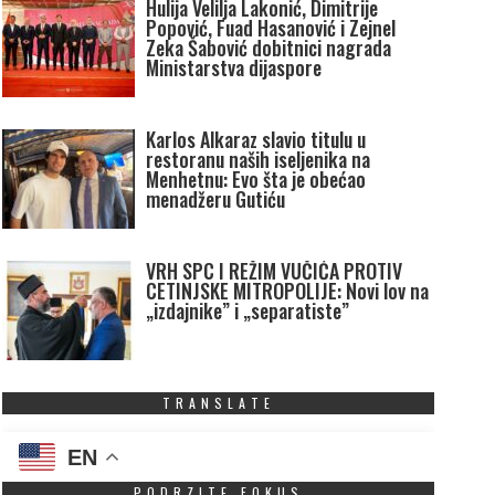
Hulija Velilja Lakonić, Dimitrije
Popović, Fuad Hasanović i Zejnel
Zeka Šabović dobitnici nagrada
Ministarstva dijaspore
Karlos Alkaraz slavio titulu u
restoranu naših iseljenika na
Menhetnu: Evo šta je obećao
menadžeru Gutiću
VRH SPC I REŽIM VUČIĆA PROTIV
CETINJSKE MITROPOLIJE: Novi lov na
„izdajnike” i „separatiste”
TRANSLATE
EN
PODRZITE FOKUS