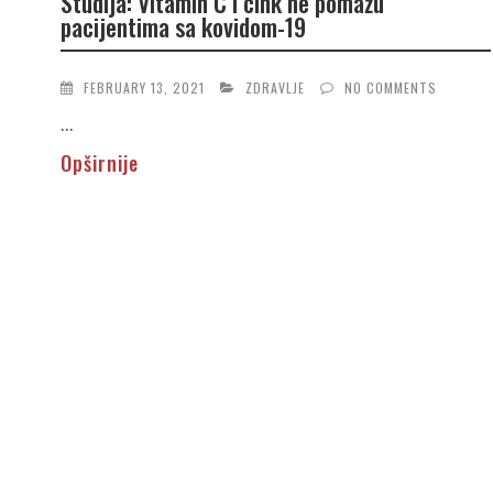
Studija: Vitamin C i cink ne pomažu
pacijentima sa kovidom-19
FEBRUARY 13, 2021
ZDRAVLJE
NO COMMENTS
...
Opširnije