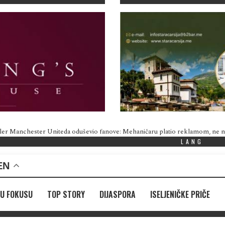
ler Manchester Uniteda oduševio fanove: Mehaničaru platio reklamom, ne
LANG
EN
U FOKUSU
TOP STORY
DIJASPORA
ISELJENIČKE PRIČE