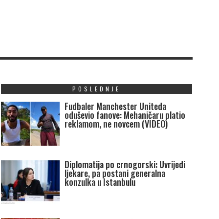
POSLEDNJE
Fudbaler Manchester Uniteda
oduševio fanove: Mehaničaru platio
reklamom, ne novcem (VIDEO)
Diplomatija po crnogorski: Uvrijedi
ljekare, pa postani generalna
konzulka u Istanbulu