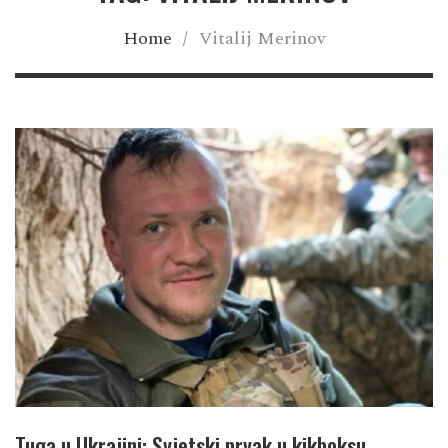
Home
/
Vitalij Merinov
Tuga u Ukrajini: Svjetski prvak u kikboksu