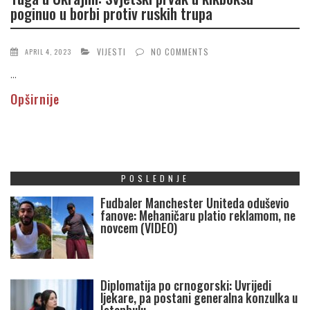
poginuo u borbi protiv ruskih trupa
VIJESTI
NO COMMENTS
APRIL 4, 2023
...
Opširnije
POSLEDNJE
Fudbaler Manchester Uniteda oduševio
fanove: Mehaničaru platio reklamom, ne
novcem (VIDEO)
Diplomatija po crnogorski: Uvrijedi
ljekare, pa postani generalna konzulka u