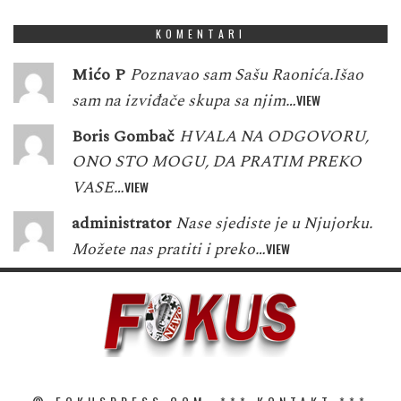
KOMENTARI
Mićo P
Poznavao sam Sašu Raonića.Išao
sam na izviđače skupa sa njim…
VIEW
Boris Gombač
HVALA NA ODGOVORU,
ONO STO MOGU, DA PRATIM PREKO
VASE…
VIEW
administrator
Nase sjediste je u Njujorku.
Možete nas pratiti i preko…
VIEW