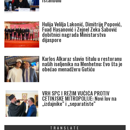
Istanbulu
Hulija Velilja Lakonić, Dimitrije Popović,
Fuad Hasanović i Zejnel Zeka Šabović
dobitnici nagrada Ministarstva
dijaspore
Karlos Alkaraz slavio titulu u restoranu
naših iseljenika na Menhetnu: Evo šta je
obećao menadžeru Gutiću
VRH SPC I REŽIM VUČIĆA PROTIV
CETINJSKE MITROPOLIJE: Novi lov na
„izdajnike” i „separatiste”
TRANSLATE