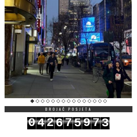
BROJAČ POSJETA
0
2
7
9
7
4
6
5
3
1
3
8
0
8
5
7
6
4