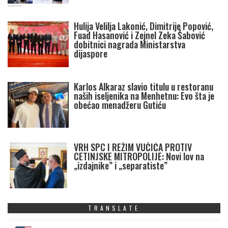
Hulija Velilja Lakonić, Dimitrije Popović,
Fuad Hasanović i Zejnel Zeka Šabović
dobitnici nagrada Ministarstva
dijaspore
Karlos Alkaraz slavio titulu u restoranu
naših iseljenika na Menhetnu: Evo šta je
obećao menadžeru Gutiću
VRH SPC I REŽIM VUČIĆA PROTIV
CETINJSKE MITROPOLIJE: Novi lov na
„izdajnike” i „separatiste”
TRANSLATE