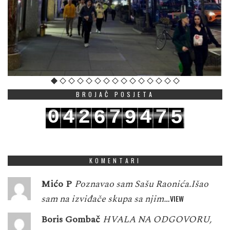
BROJAČ POSJETA
0
4
2
7
4
7
6
9
5
1
5
3
8
5
8
7
0
6
KOMENTARI
Mićo P
Poznavao sam Sašu Raonića.Išao
sam na izviđače skupa sa njim…
VIEW
Boris Gombač
HVALA NA ODGOVORU,