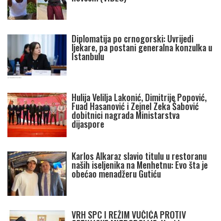
Diplomatija po crnogorski: Uvrijedi
ljekare, pa postani generalna konzulka u
Istanbulu
Hulija Velilja Lakonić, Dimitrije Popović,
Fuad Hasanović i Zejnel Zeka Šabović
dobitnici nagrada Ministarstva
dijaspore
Karlos Alkaraz slavio titulu u restoranu
naših iseljenika na Menhetnu: Evo šta je
obećao menadžeru Gutiću
VRH SPC I REŽIM VUČIĆA PROTIV