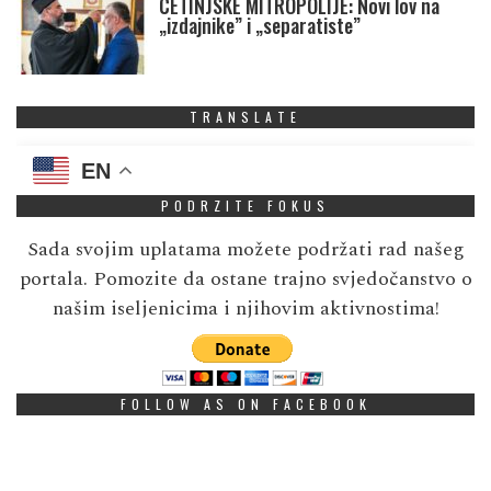
CETINJSKE MITROPOLIJE: Novi lov na
„izdajnike” i „separatiste”
TRANSLATE
EN
PODRZITE FOKUS
Sada svojim uplatama možete podržati rad našeg
portala. Pomozite da ostane trajno svjedočanstvo o
našim iseljenicima i njihovim aktivnostima!
FOLLOW AS ON FACEBOOK