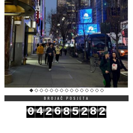
BROJAČ POSJETA
4
6
8
0
2
8
5
2
2
5
7
9
1
3
9
6
3
3