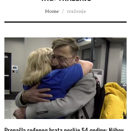
Home
/
traženje
Pronašla rođenog brata poslije 54 godine: Njihov