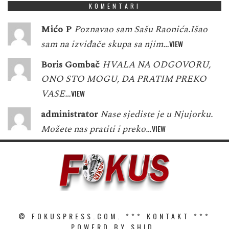
KOMENTARI
Mićo P
Poznavao sam Sašu Raonića.Išao
sam na izviđače skupa sa njim…
VIEW
Boris Gombač
HVALA NA ODGOVORU,
ONO STO MOGU, DA PRATIM PREKO
VASE…
VIEW
administrator
Nase sjediste je u Njujorku.
Možete nas pratiti i preko…
VIEW
© FOKUSPRESS.COM. ***
KONTAKT
***
POWERD BY SHID.