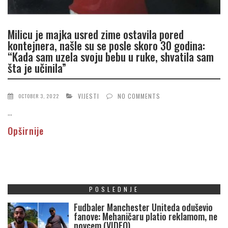
Milicu je majka usred zime ostavila pored
kontejnera, našle su se posle skoro 30 godina:
“Kada sam uzela svoju bebu u ruke, shvatila sam
šta je učinila”
VIJESTI
NO COMMENTS
OCTOBER 3, 2022
...
Opširnije
POSLEDNJE
Fudbaler Manchester Uniteda oduševio
fanove: Mehaničaru platio reklamom, ne
novcem (VIDEO)