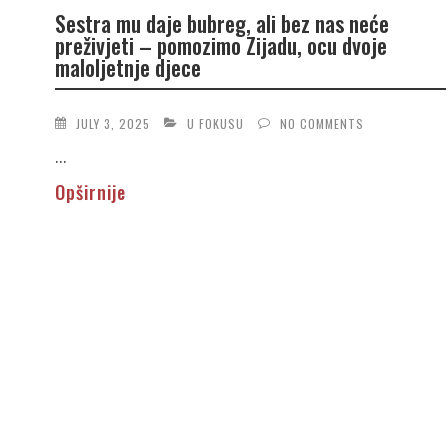
Sestra mu daje bubreg, ali bez nas neće
preživjeti – pomozimo Zijadu, ocu dvoje
maloljetnje djece
JULY 3, 2025
U FOKUSU
NO COMMENTS
...
Opširnije