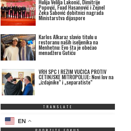
Hulija Velilja Lakonić, Dimitrije
Popović, Fuad Hasanović i Zejnel
Zeka Šabović dobitnici nagrada
Ministarstva dijaspore
Karlos Alkaraz slavio titulu u
restoranu naših iseljenika na
Menhetnu: Evo šta je obećao
menadžeru Gutiću
VRH SPC I REŽIM VUČIĆA PROTIV
CETINJSKE MITROPOLIJE: Novi lov na
„izdajnike” i „separatiste”
TRANSLATE
EN
PODRZITE FOKUS