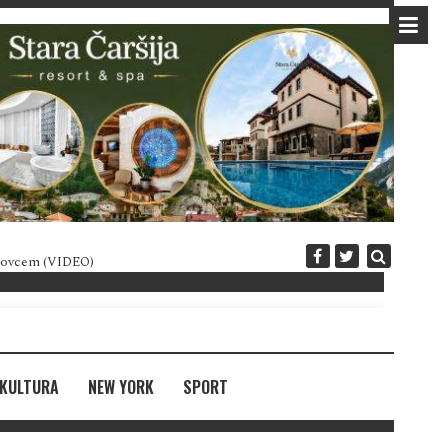
 novcem (VIDEO)
Diplomatija po crnogorski
KULTURA
NEW YORK
SPORT