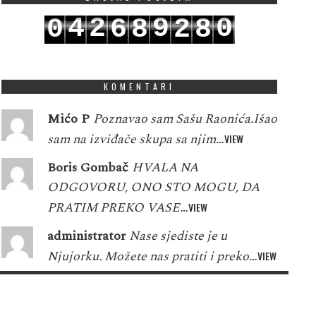
4
2
9
0
0
6
8
2
8
5
3
0
1
1
7
9
3
9
KOMENTARI
Mićo P
Poznavao sam Sašu Raonića.Išao
sam na izviđače skupa sa njim…
VIEW
Boris Gombač
HVALA NA
ODGOVORU, ONO STO MOGU, DA
PRATIM PREKO VASE…
VIEW
administrator
Nase sjediste je u
Njujorku. Možete nas pratiti i preko…
VIEW