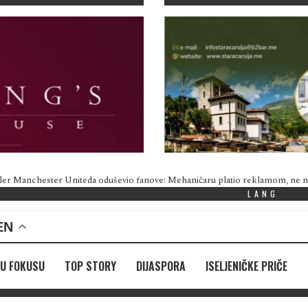
ler Manchester Uniteda oduševio fanove: Mehaničaru platio reklamom, ne
LANG
EN
U FOKUSU
TOP STORY
DIJASPORA
ISELJENIČKE PRIČE