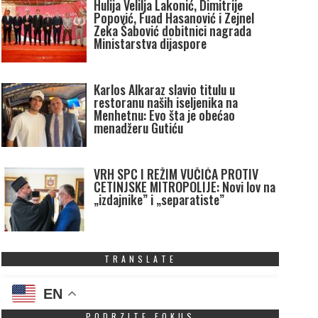
Hulija Velilja Lakonić, Dimitrije
Popović, Fuad Hasanović i Zejnel
Zeka Šabović dobitnici nagrada
Ministarstva dijaspore
Karlos Alkaraz slavio titulu u
restoranu naših iseljenika na
Menhetnu: Evo šta je obećao
menadžeru Gutiću
VRH SPC I REŽIM VUČIĆA PROTIV
CETINJSKE MITROPOLIJE: Novi lov na
„izdajnike” i „separatiste”
TRANSLATE
EN
PODRZITE FOKUS