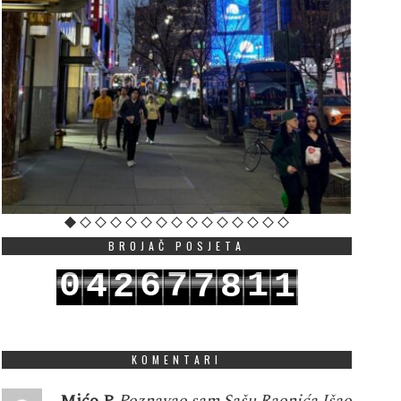
BROJAČ POSJETA
0
6
7
1
4
2
7
8
1
1
7
8
2
5
3
8
9
2
KOMENTARI
Mićo P
Poznavao sam Sašu Raonića.Išao