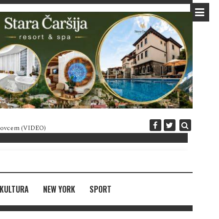
 novcem (VIDEO)
Diplomatija po crnogorski
KULTURA
NEW YORK
SPORT