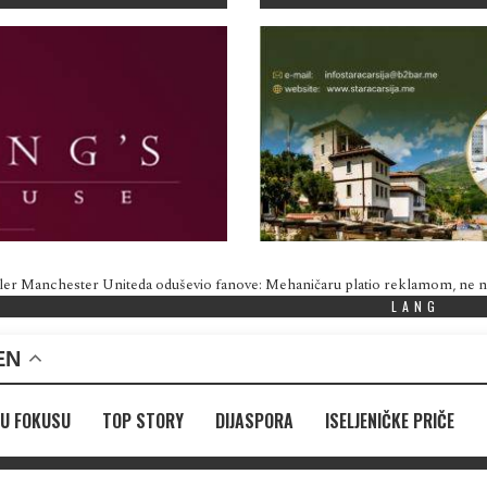
ler Manchester Uniteda oduševio fanove: Mehaničaru platio reklamom, ne
LANG
EN
U FOKUSU
TOP STORY
DIJASPORA
ISELJENIČKE PRIČE