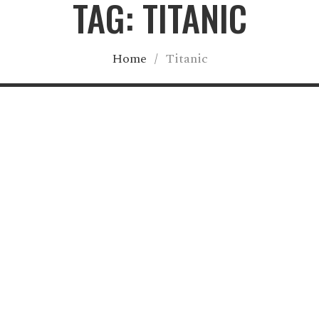
TAG: TITANIC
Home
/
Titanic