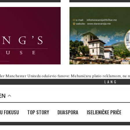
ler Manchester Uniteda oduševio fanove: Mehaničaru platio reklamom, ne
LANG
EN
U FOKUSU
TOP STORY
DIJASPORA
ISELJENIČKE PRIČE