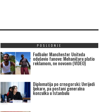
POSLEDNJE
Fudbaler Manchester Uniteda
oduševio fanove: Mehaničaru platio
reklamom, ne novcem (VIDEO)
Diplomatija po crnogorski: Uvrijedi
ljekare, pa postani generalna
konzulka u Istanbulu