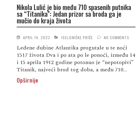
Nikola Lulić je bio među 710 spasenih putnika
sa “Titanika”: Jedan prizor sa broda ga je
mučio do kraja života
APRIL 14, 2023
ISELJENIČKE PRIČE
NO COMMENTS
Ledene dubine Atlantika progutale u te noći
1517 života Dva i po ata po le ponoći, između 14
i 15 aprila 1912 godine potonuo je “nepotopivi”
Titanik, najveći brod tog doba, a među 710...
Opširnije