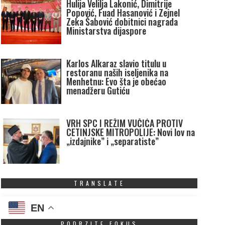
Hulija Velilja Lakonić, Dimitrije
Popović, Fuad Hasanović i Zejnel
Zeka Šabović dobitnici nagrada
Ministarstva dijaspore
Karlos Alkaraz slavio titulu u
restoranu naših iseljenika na
Menhetnu: Evo šta je obećao
menadžeru Gutiću
VRH SPC I REŽIM VUČIĆA PROTIV
CETINJSKE MITROPOLIJE: Novi lov na
„izdajnike” i „separatiste”
TRANSLATE
EN
PODRZITE FOKUS