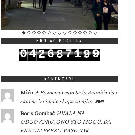
BROJAČ POSJETA
0
4
6
7
1
9
2
8
9
1
5
7
8
2
0
3
9
0
KOMENTARI
Mićo P
Poznavao sam Sašu Raonića.Išao
sam na izviđače skupa sa njim…
VIEW
Boris Gombač
HVALA NA
ODGOVORU, ONO STO MOGU, DA
PRATIM PREKO VASE…
VIEW