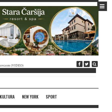
 novcem (VIDEO)
Diplomatija po crnogorski
KULTURA
NEW YORK
SPORT